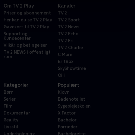
Om TV 2 Play
Kanaler
Priser og abonnement
TV 2
Her kan du se TV 2 Play
TV 2 Sport
Gavekort til TV 2 Play
TV 2 News
Support og
TV 2 Echo
Kundecenter
TV 2 Fri
Vilkår og betingelser
TV 2 Charlie
TV 2 NEWS i offentligt
C More
rum
BritBox
SkyShowtime
Oiii
Kategorier
Populært
Børn
Klovn
Serier
Badehotellet
Film
Sygeplejeskolen
Dokumentar
X Factor
Reality
Bachelor
Livsstil
Forræder
Underholdning
Bachelorette