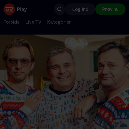
Log ind
Prøv nu
Forside
Live TV
Kategorier