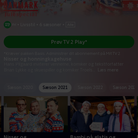
•
Livsstil
•
6 sæsoner
•
Prøv TV 2 Play*
*Kræver pakken Basis. Administrer dit abonnement på Mit TV 2.
Nisser og honningkagehuse
Hans Pilgaard inviterer vennerne, komiker og tekstforfatter
Brian Lykke og skuespiller og komiker Troels
...
Læs mere
Sæson 2020
Sæson 2021
Sæson 2022
Sæson 2023
Nisser og
Bambi på glatis og