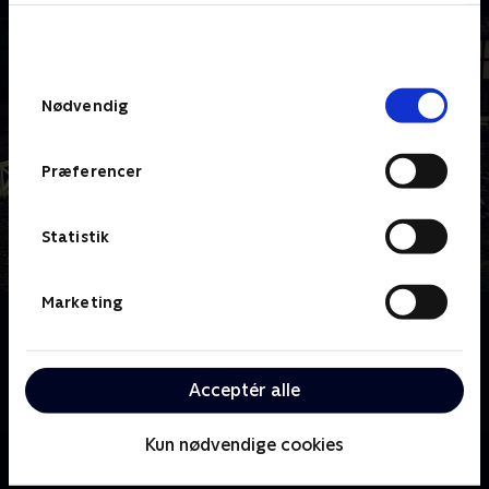
bunden af siden. Læs mere om hvordan TV 2
behandler dine oplysninger i
TV 2s privatlivspolitik
.
Samtykkevalg
Nødvendig
Præferencer
Statistik
Marketing
Om Sæt pris på Danmark - julespecial
Det handler om juletraditioner, julegodter og julesne
når Hans Pilgaard tager kendte danskere med rundt i
Acceptér alle
Danmark.
Kun nødvendige cookies