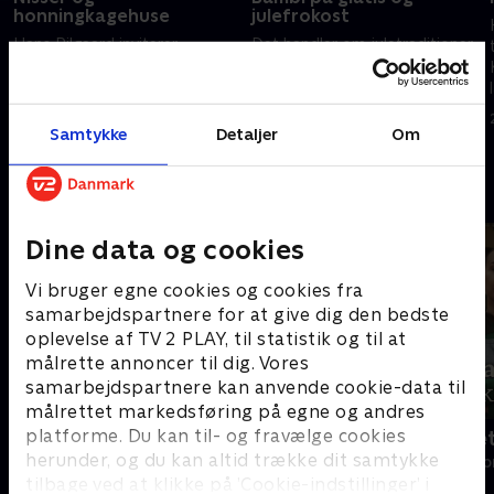
honningkagehuse
julefrokost
Hans Pilgaard inviterer
Det handler om juletraditioner,
vennerne, komiker og
julegodter og julesne, når Hans
tekstforfatter Brian Lykke og
Pilgaard tager Ibi Støving og
skuespiller og komiker Troels
Nicolaj Kopernikus på Tour de
Malling, på en rejse rundt i det
Jul i det hyggelige
Samtykke
Detaljer
Om
24. november 2021 • 30 min
7. december 2022 • 30 min
danske juleland.
Nordsjælland.
Andre så også
Dine data og cookies
Vi bruger egne cookies og cookies fra
samarbejdspartnere for at give dig den bedste
oplevelse af TV 2 PLAY, til statistik og til at
målrette annoncer til dig. Vores
samarbejdspartnere kan anvende cookie-data til
målrettet markedsføring på egne og andres
platforme. Du kan til- og fravælge cookies
Sæt pris på Danmark
Badehotellet
herunder, og du kan altid trække dit samtykke
Livsstil • 10 sæsoner
Livsstil • 1 sæs
tilbage ved at klikke på ’Cookie-indstillinger’ i