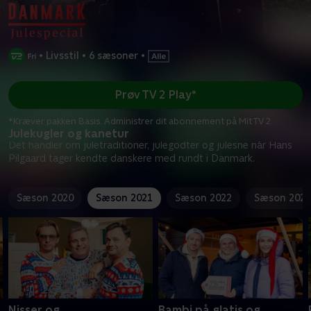
•
Livsstil
•
6 sæsoner
•
Prøv TV 2 Play*
*Kræver pakken Basis. Administrer dit abonnement på Mit TV 2.
Julekugler og kanetur
Det handler om juletraditioner, julegodter og julesne når Hans
Pilgaard tager kendte danskere med rundt i Danmark.
Sæson 2020
Sæson 2021
Sæson 2022
Sæson 2023
Nisser og
Bambi på glatis og