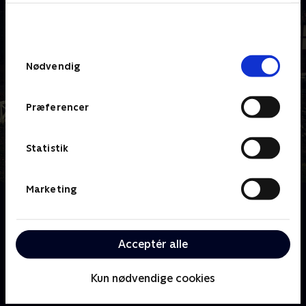
bunden af siden. Læs mere om hvordan TV 2
behandler dine oplysninger i
TV 2s privatlivspolitik
.
Samtykkevalg
Nødvendig
Præferencer
Statistik
Marketing
Om Sæt pris på Danmark - julespecial
Det handler om juletraditioner, julegodter og julesne
når Hans Pilgaard tager kendte danskere med rundt i
Acceptér alle
Danmark.
Kun nødvendige cookies