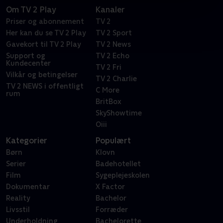
Om TV 2 Play
Kanaler
Priser og abonnement
TV 2
Her kan du se TV 2 Play
TV 2 Sport
Gavekort til TV 2 Play
TV 2 News
Support og
TV 2 Echo
Kundecenter
TV 2 Fri
Vilkår og betingelser
TV 2 Charlie
TV 2 NEWS i offentligt
C More
rum
BritBox
SkyShowtime
Oiii
Kategorier
Populært
Børn
Klovn
Serier
Badehotellet
Film
Sygeplejeskolen
Dokumentar
X Factor
Reality
Bachelor
Livsstil
Forræder
Underholdning
Bachelorette