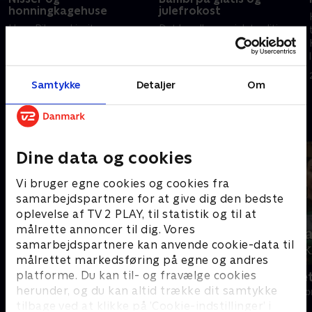
honningkagehuse
julefrokost
Hans Pilgaard inviterer
Det handler om juletraditioner,
vennerne, komiker og
julegodter og julesne, når Hans
tekstforfatter Brian Lykke og
Pilgaard tager Ibi Støving og
skuespiller og komiker Troels
Nicolaj Kopernikus på Tour de
Malling, på en rejse rundt i det
Jul i det hyggelige
Samtykke
Detaljer
Om
24. november 2021 • 30 min
7. december 2022 • 30 min
danske juleland.
Nordsjælland.
Andre så også
Dine data og cookies
Vi bruger egne cookies og cookies fra
samarbejdspartnere for at give dig den bedste
oplevelse af TV 2 PLAY, til statistik og til at
målrette annoncer til dig. Vores
samarbejdspartnere kan anvende cookie-data til
målrettet markedsføring på egne og andres
platforme. Du kan til- og fravælge cookies
Sæt pris på Danmark
Badehotellet
herunder, og du kan altid trække dit samtykke
Livsstil • 10 sæsoner
Livsstil • 1 sæs
tilbage ved at klikke på ’Cookie-indstillinger’ i