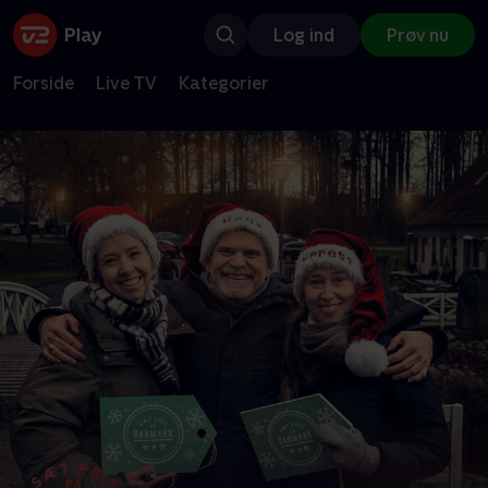
Log ind
Prøv nu
Forside
Live TV
Kategorier