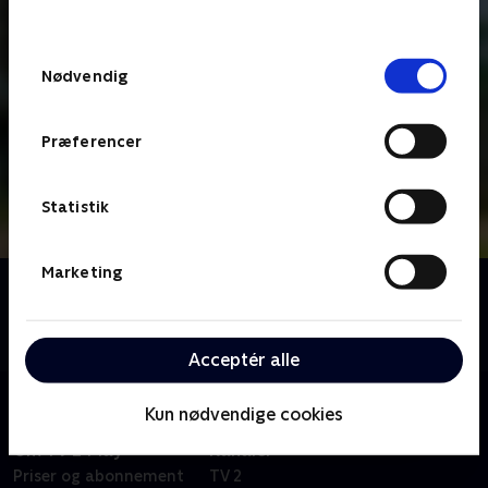
behandler dine oplysninger i
TV 2s privatlivspolitik
.
Samtykkevalg
Nødvendig
Præferencer
Statistik
Marketing
Om Robin Hood: Spilopper i Sherwood-skoven
Den tiårige Robin Hood og hans venner oplever en
masse vilde eventyr i Sherwood-skoven.
Acceptér alle
Kun nødvendige cookies
Om TV 2 Play
Kanaler
Priser og abonnement
TV 2