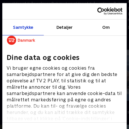
I en alder af ti år oplever Robin
I en alder af ti år oplever Robin
Hood og hans venner en lang
Hood og hans venner en lang
række vilde eventyr.
række vilde eventyr.
1. maj 2023 • 11 min
1. maj 2023 • 12 min
Samtykke
Detaljer
Om
Andre så også
Dine data og cookies
Vi bruger egne cookies og cookies fra
samarbejdspartnere for at give dig den bedste
oplevelse af TV 2 PLAY, til statistik og til at
målrette annoncer til dig. Vores
samarbejdspartnere kan anvende cookie-data til
målrettet markedsføring på egne og andres
Zorro the Chronicles
Musen Tip
platforme. Du kan til- og fravælge cookies
herunder, og du kan altid trække dit samtykke
Børneserier • 1 sæsoner
Børneserier • 1
tilbage ved at klikke på ’Cookie-indstillinger’ i
bunden af siden. Læs mere om hvordan TV 2