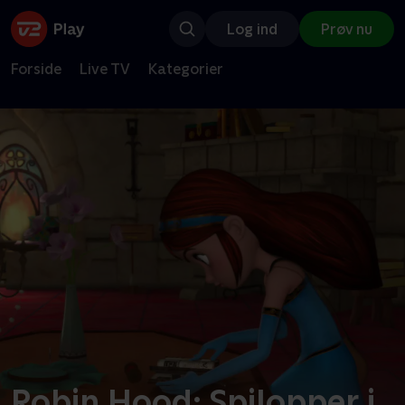
Log ind
Prøv nu
Forside
Live TV
Kategorier
Robin Hood: Spilopper i