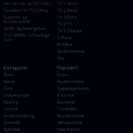
Her kan du se TV 2 Play
TV 2 Sport
Gavekort til TV 2 Play
TV 2 News
Support og
TV 2 Echo
Kundecenter
TV 2 Fri
Vilkår og betingelser
TV 2 Charlie
TV 2 NEWS i offentligt
C More
rum
BritBox
SkyShowtime
Oiii
Kategorier
Populært
Børn
Klovn
Serier
Badehotellet
Film
Sygeplejeskolen
Dokumentar
X Factor
Reality
Bachelor
Livsstil
Forræder
Underholdning
Bachelorette
Comedy
Yellowstone
Nyheder
Paw Patrol