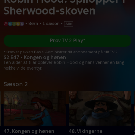
Sherwood-skoven
•
Børn
•
1 sæson
•
Prøv TV 2 Play*
*Kræver pakken Basis. Administrer dit abonnement på Mit TV 2.
S2:E47 • Kongen og hønen
I en alder af ti år oplever Robin Hood og hans venner en lang
række vilde eventyr.
Sæson 2
47. Kongen og hønen
48. Vikingerne