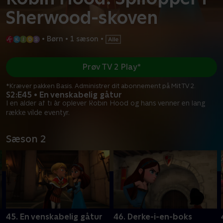
Sherwood-skoven
•
Børn
•
1 sæson
•
Prøv TV 2 Play*
*Kræver pakken Basis. Administrer dit abonnement på Mit TV 2.
S2:E45 • En venskabelig gåtur
I en alder af ti år oplever Robin Hood og hans venner en lang
række vilde eventyr.
Sæson 2
45. En venskabelig gåtur
46. Derke-i-en-boks