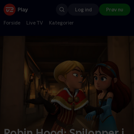
Log ind
Prøv nu
Forside
Live TV
Kategorier
Robin Hood: Spilopper i