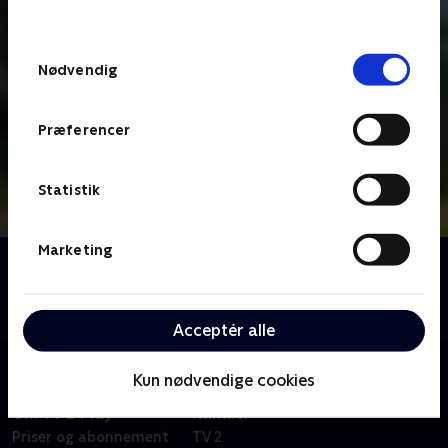
behandler dine oplysninger i
TV 2s privatlivspolitik
.
Samtykkevalg
Nødvendig
Præferencer
Statistik
Marketing
Om Robin Hood: Spilopper i Sherwood-skoven
Den tiårige Robin Hood og hans venner oplever en
masse vilde eventyr i Sherwood-skoven.
Acceptér alle
Kun nødvendige cookies
Om TV 2 Play
Kanaler
Priser og abonnement
TV 2