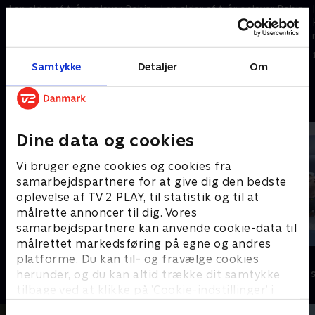
I en alder af ti år oplever Robin
I en alder af ti år oplever Robin
Hood og hans venner en lang
Hood og hans venner en lang
række vilde eventyr.
række vilde eventyr.
1. maj 2023 • 12 min
1. maj 2023 • 12 min
Samtykke
Detaljer
Om
Andre så også
Dine data og cookies
Vi bruger egne cookies og cookies fra
samarbejdspartnere for at give dig den bedste
oplevelse af TV 2 PLAY, til statistik og til at
målrette annoncer til dig. Vores
samarbejdspartnere kan anvende cookie-data til
målrettet markedsføring på egne og andres
Zorro the Chronicles
Musen Tip
platforme. Du kan til- og fravælge cookies
herunder, og du kan altid trække dit samtykke
Børneserier • 1 sæsoner
Børneserier • 1
tilbage ved at klikke på ’Cookie-indstillinger’ i
bunden af siden. Læs mere om hvordan TV 2