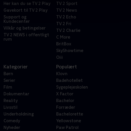
Her kan du se TV 2 Play
TV 2 Sport
Gavekort til TV 2 Play
TV 2 News
Support og
TV 2 Echo
Kundecenter
TV 2 Fri
Vilkår og betingelser
TV 2 Charlie
TV 2 NEWS i offentligt
C More
rum
BritBox
SkyShowtime
Oiii
Kategorier
Populært
Børn
Klovn
Serier
Badehotellet
Film
Sygeplejeskolen
Dokumentar
X Factor
Reality
Bachelor
Livsstil
Forræder
Underholdning
Bachelorette
Comedy
Yellowstone
Nyheder
Paw Patrol