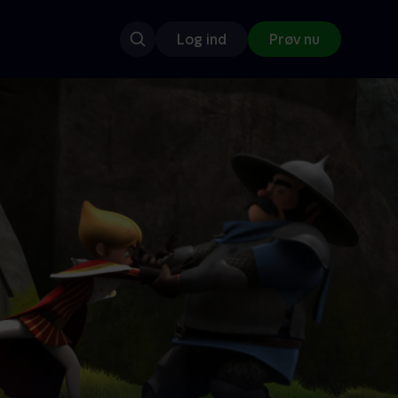
Log ind
Prøv nu