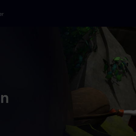
er
en