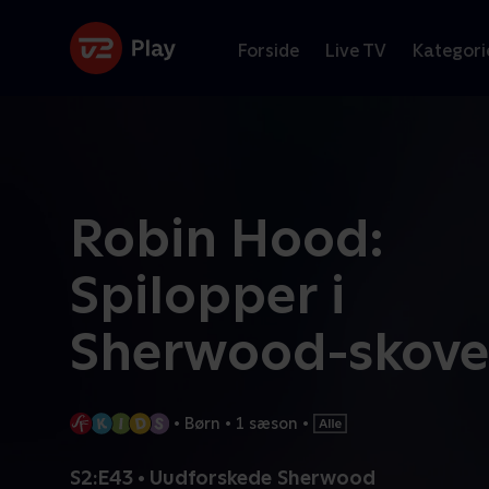
Forside
Live TV
Kategori
Robin Hood:
Spilopper i
Sherwood-skov
•
Børn
•
1 sæson
•
S2:E43 • Uudforskede Sherwood