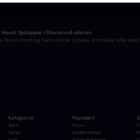
 Hood: Spilopper i Sherwood-skoven
ge Robin Hood og hans venner oplever en masse vilde even
Kategorier
Populært
S
Børn
Klovn
F
Serier
Badehotellet
H
Film
Sygeplejeskolen
C