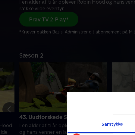
I en alder af ti år oplever Robin Hood og hans ven
række vilde eventyr.
Prøv TV 2 Play*
*Kræver pakken Basis. Administrer dit abonnement på Mit
Sæson 2
43. Uudforskede Sherwood
44. Dra
Samtykke
n Hood
I en alder af ti år oplever Robin Hood
I en alder
ilde
og hans venner en lang række vilde
og hans v