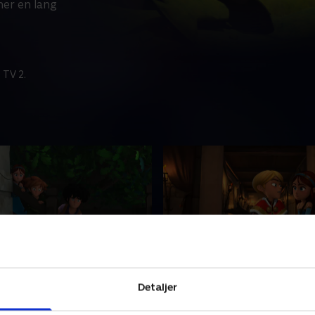
ner en lang
 TV 2.
gestenen
45. En venskabelig gåtur
Detaljer
 af ti år oplever Robin Hood
I en alder af ti år oplever 
enner en lang række vilde
og hans venner en lang rækk