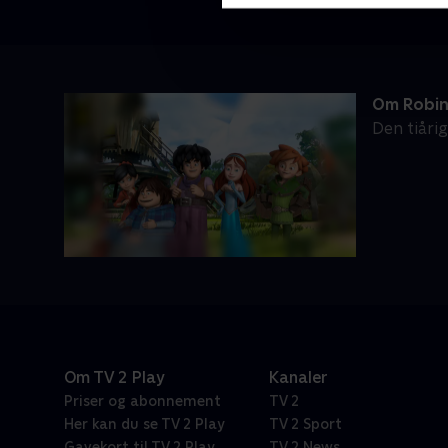
Om Robin
Den tiåri
Om TV 2 Play
Kanaler
Priser og abonnement
TV 2
Her kan du se TV 2 Play
TV 2 Sport
Gavekort til TV 2 Play
TV 2 News