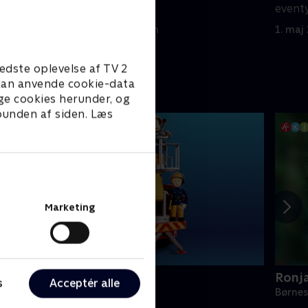
eventyr.
eventy
1. maj 2023 • 12 min
1. maj
edste oplevelse af TV 2
e kan anvende cookie-data
ge cookies herunder, og
 bunden af siden. Læs
Marketing
Brandmand Sam
Ronj
s
Acceptér alle
ørneserier • 1 sæsoner
Børnes