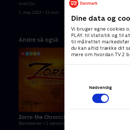
eventyr.
eventyr.
1. maj 2023 • 12 min
1. maj 202
Dine data og coo
Vi bruger egne cookies o
PLAY, til statistik og ti
Andre så også
til målrettet markedsfør
du kan altid trække dit s
mere om hvordan TV 2 be
Nødvendig
Zorro the Chronicles
Børneserier • 1 sæsoner