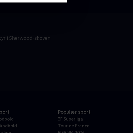
tyr i Sherwood-skoven.
port
Populær sport
odbold
3F Superliga
åndbold
Tour de France
ykling
FIFA VM 2026