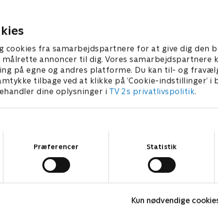
eventyr.
3 • 12 min
1. maj 2023 • 12 min
kies
g cookies fra samarbejdspartnere for at give dig den b
l at målrette annoncer til dig. Vores samarbejdspartner
ing på egne og andres platforme. Du kan til- og fravæl
amtykke tilbage ved at klikke på ’Cookie-indstillinger’ i
handler dine oplysninger i
TV 2s privatlivspolitik
.
Samtykkevalg
Præferencer
Statistik
Musen Tip
Kun nødvendige cookie
Børneserier • 1 sæsoner
B