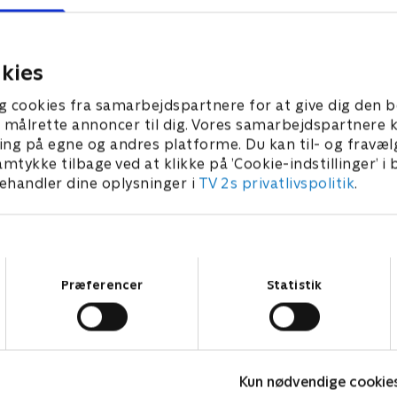
efter en faldulykke og bliver
vinterfiskeri ved Svalbard. 
l sygehuset. Men hendes mand
tager vand ind, og styrmand 
forsvundet i fjeldet.
beder om hjælp over radioe
kies
25 • 22 min
29. maj 2025 • 21 min
g cookies fra samarbejdspartnere for at give dig den b
l at målrette annoncer til dig. Vores samarbejdspartner
ing på egne og andres platforme. Du kan til- og fravæl
amtykke tilbage ved at klikke på ’Cookie-indstillinger’ i
handler dine oplysninger i
TV 2s privatlivspolitik
.
Samtykkevalg
Præferencer
Statistik
Kun nødvendige cookie
Grænsepatruljen USA
A