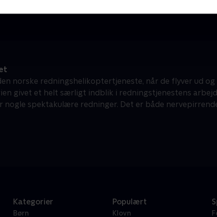
Dokumentar • 2 sæsoner
D
et
 den norske redningshelikoptertjeneste, når de flyver ud og
ien givet et helt særligt indblik i redningstjenestens arbej
r nogle spektakulære redninger. Det er både nervepirren
Kategorier
Populært
S
Børn
Klovn
F