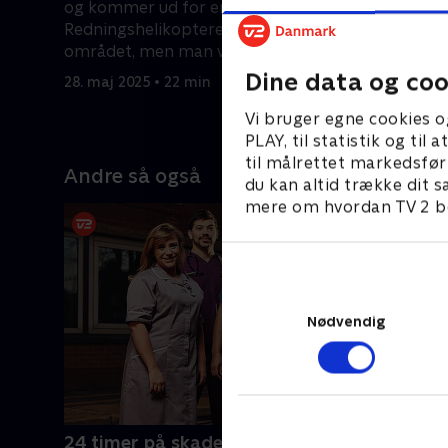
og kommer ud for en ulykke.
til skade 
Redningshelikopteren flyver til
fløjet ti
området, men man ved ikke, hvor de
er stadig 
skadede er.
Dine data og coo
28. maj 2025 • 22 min
28. maj 20
Vi bruger egne cookies o
PLAY, til statistik og ti
til målrettet markedsfør
Andre så også
du kan altid trække dit s
mere om hvordan TV 2 be
Nødvendig
24 timer på skadestuen