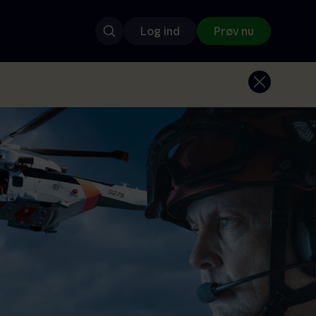
Log ind
Prøv nu