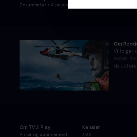
Dokumentar • 4 sæsoner
Om Redd
Vi følger
skade. Ser
de udføre
Om TV 2 Play
Kanaler
Priser og abonnement
TV 2