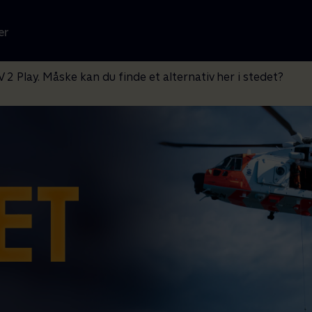
er
V 2 Play. Måske kan du finde et alternativ her i stedet?