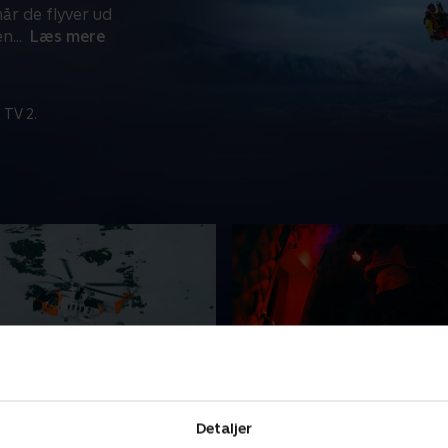
år de flyver ud
en
...
Læs mere
 TV 2.
else i terrænet
3. Mayday i mørket
Detaljer
k kvinde er kommet alvorligt
Trawleren 'Northguider' er 