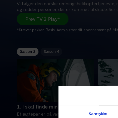
Vi følger den norske redningshelikoptertjeneste, n
og redder personer, der er kommet til skade. Seri
Prøv TV 2 Play*
*Kræver pakken Basis. Administrer dit abonnement på Mit
Sæson 3
Sæson 4
1. I skal finde min mand
2. Bevæg
Samtykke
Et ægtepar er på vandretur på Senja
En belgis