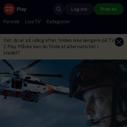
Log ind
Prøv nu
Forside
Live TV
Kategorier
Det, du er på udkig efter, findes ikke længere på TV
2 Play. Måske kan du finde et alternativ her i
stedet?