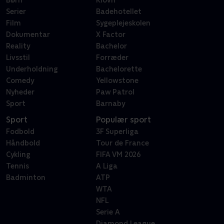
Børn
Klovn
Serier
Badehotellet
Film
Sygeplejeskolen
Dokumentar
X Factor
Reality
Bachelor
Livsstil
Forræder
Underholdning
Bachelorette
Comedy
Yellowstone
Nyheder
Paw Patrol
Sport
Barnaby
Sport
Populær sport
Fodbold
3F Superliga
Håndbold
Tour de France
Cykling
FIFA VM 2026
Tennis
A Liga
Badminton
ATP
WTA
NFL
Serie A
Diamond League