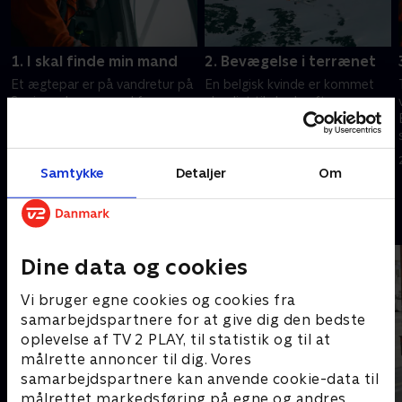
1. I skal finde min mand
2. Bevægelse i terrænet
Et ægtepar er på vandretur på
En belgisk kvinde er kommet
Senja og kommer ud for en
alvorligt til skade efter en
ulykke. Redningshelikopteren
faldulykke og bliver fløjet til
flyver til området, men man
sygehuset. Men hendes mand
ved ikke, hvor de skadede er.
er stadig forsvundet i fjeldet.
28. maj 2025 • 22 min
28. maj 2025 • 22 min
Samtykke
Detaljer
Om
Andre så også
Dine data og cookies
Vi bruger egne cookies og cookies fra
samarbejdspartnere for at give dig den bedste
oplevelse af TV 2 PLAY, til statistik og til at
målrette annoncer til dig. Vores
samarbejdspartnere kan anvende cookie-data til
målrettet markedsføring på egne og andres