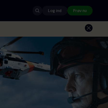
Log ind
Prøv nu