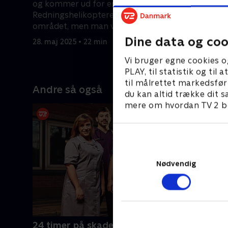
og kommer ud for en ulykke.
til skade 
Redningshelikopteren flyver til
fløjet ti
området, men man ved ikke, hvor de
er stadig 
skadede er.
Dine data og coo
28. maj 2025 • 22 min
28. maj 20
Vi bruger egne cookies o
PLAY, til statistik og ti
til målrettet markedsfør
Andre så også
du kan altid trække dit s
mere om hvordan TV 2 be
Nødvendig
24 timer på skadestuen