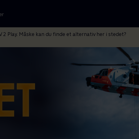
er
V 2 Play. Måske kan du finde et alternativ her i stedet?