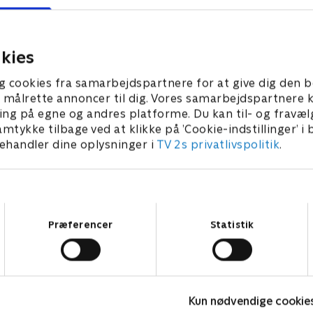
efter en faldulykke og bliver
vinterfiskeri ved Svalbard. 
l sygehuset. Men hendes mand
tager vand ind, og styrmand 
forsvundet i fjeldet.
beder om hjælp over radioe
kies
25 • 22 min
29. maj 2025 • 21 min
g cookies fra samarbejdspartnere for at give dig den b
l at målrette annoncer til dig. Vores samarbejdspartner
ing på egne og andres platforme. Du kan til- og fravæl
amtykke tilbage ved at klikke på ’Cookie-indstillinger’ i
handler dine oplysninger i
TV 2s privatlivspolitik
.
Samtykkevalg
Præferencer
Statistik
Kun nødvendige cookie
Grænsepatruljen USA
A