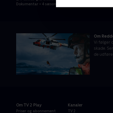
Dokumentar • 4 sæsoner
Om Redd
Vi følger
skade. Ser
de udføre
Om TV 2 Play
Kanaler
Priser og abonnement
TV 2