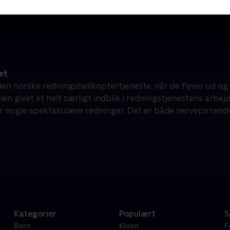
Dokumentar • 2 sæsoner
D
et
 den norske redningshelikoptertjeneste, når de flyver ud og
ien givet et helt særligt indblik i redningstjenestens arbej
r nogle spektakulære redninger. Det er både nervepirren
Kategorier
Populært
S
Børn
Klovn
F