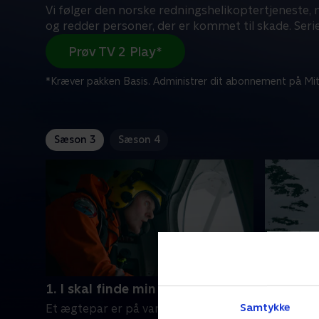
Vi følger den norske redningshelikoptertjeneste, n
og redder personer, der er kommet til skade. Seri
Prøv TV 2 Play*
*Kræver pakken Basis. Administrer dit abonnement på Mit
Sæson 3
Sæson 4
1. I skal finde min mand
2. Bevæg
Samtykke
Et ægtepar er på vandretur på Senja
En belgis