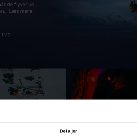
år de flyver ud
en
...
Læs mere
 TV 2.
else i terrænet
3. Mayday i mørket
Detaljer
k kvinde er kommet alvorligt
Trawleren 'Northguider' er 