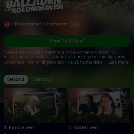
•
Dokumentar
•
2 sæsoner
•
Prøv TV 2 Play*
*Kræver pakken Basis. Administrer dit abonnement på Mit TV 2.
Et fascinerende indblik i billedet på dansk lykke - nemlig vores
kolonihaver. Her er tingene slet ikke så harmoniske,
...
Læs mere
Sæson 1
Sæson 2
1. Første vers
2. Andet vers