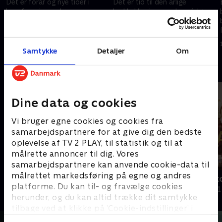
Det er forår og nye tider i
Det er tid til den årlige
haveforeningen Jørgen
hækkeklipning, og den afslører,
Berthelsens Minde uden for
at de unge vil have høj hæk og
Aalborg. En masse unge er
fred og ro, og de ældre vil have
flyttet ind og vil noget andet
lav hæk og en øl med naboen.
25. juli 2023 • 29 min
25. juli 2023 • 28 min
end de gamle.
Samtykke
Detaljer
Om
Andre så også
Dine data og cookies
Vi bruger egne cookies og cookies fra
samarbejdspartnere for at give dig den bedste
oplevelse af TV 2 PLAY, til statistik og til at
målrette annoncer til dig. Vores
samarbejdspartnere kan anvende cookie-data til
målrettet markedsføring på egne og andres
Naboen fra helvede
Fanden ta'
platforme. Du kan til- og fravælge cookies
Dokumentar • 1 sæsoner
Dokumentar • 1
herunder, og du kan altid trække dit samtykke
tilbage ved at klikke på ’Cookie-indstillinger’ i
bunden af siden. Læs mere om hvordan TV 2