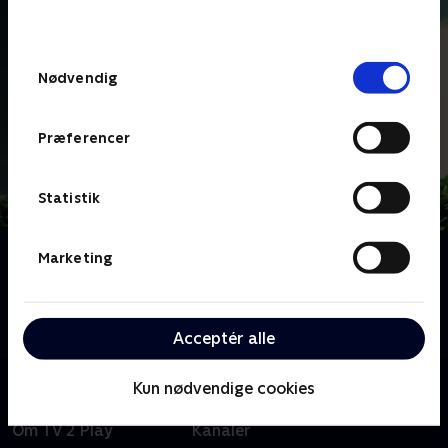
behandler dine oplysninger i
TV 2s privatlivspolitik
.
Samtykkevalg
Nødvendig
Præferencer
Statistik
Om Balladen om kolonihaven
Marketing
Et fascinerende indblik i billedet på dansk lykke -
nemlig vores kolonihaver. Her er tingene slet ikke så
harmoniske, som de var engang.
Acceptér alle
Kun nødvendige cookies
Om TV 2 Play
Kanaler