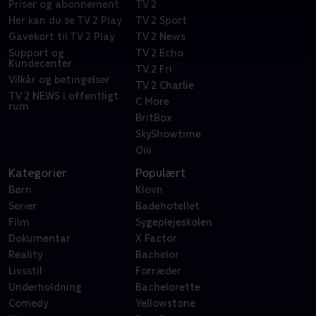
Priser og abonnement
TV 2
Her kan du se TV 2 Play
TV 2 Sport
Gavekort til TV 2 Play
TV 2 News
Support og
TV 2 Echo
Kundecenter
TV 2 Fri
Vilkår og betingelser
TV 2 Charlie
TV 2 NEWS i offentligt
C More
rum
BritBox
SkyShowtime
Oiii
Kategorier
Populært
Børn
Klovn
Serier
Badehotellet
Film
Sygeplejeskolen
Dokumentar
X Factor
Reality
Bachelor
Livsstil
Forræder
Underholdning
Bachelorette
Comedy
Yellowstone