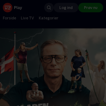
Log ind
Prøv nu
Forside
Live TV
Kategorier