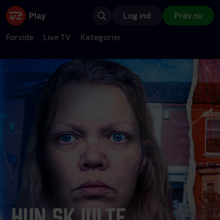
Log ind
Prøv nu
Forside
Live TV
Kategorier