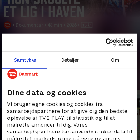
•
Dokumentar
•
48 min
•
2026
•
Prøv TV 2 Play*
*Kræver pakken Basis. Administrer dit abonnement på Mit TV 2.
En lærer findes efter et selvmordsforsøg, men hendes
Samtykke
Detaljer
Om
dagbøger afslører isnende spor. Kæresten Nick er
...
Læs mere
Andre så også
Dine data og cookies
Vi bruger egne cookies og cookies fra
samarbejdspartnere for at give dig den bedste
oplevelse af TV 2 PLAY, til statistik og til at
målrette annoncer til dig. Vores
samarbejdspartnere kan anvende cookie-data til
målrettet markedsføring på egne og andres