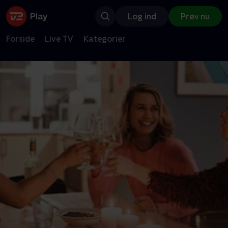
Log ind
Prøv nu
Forside
Live TV
Kategorier