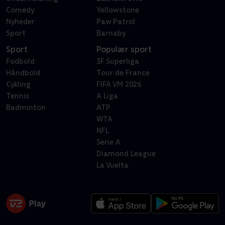
Comedy
Yellowstone
Nyheder
Paw Patrol
Sport
Barnaby
Sport
Populær sport
Fodbold
3F Superliga
Håndbold
Tour de France
Cykling
FIFA VM 2026
Tennis
A Liga
Badminton
ATP
WTA
NFL
Serie A
Diamond League
La Vuelta