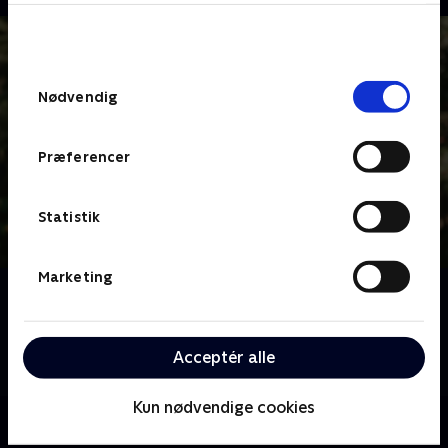
bunden af siden. Læs mere om hvordan TV 2
behandler dine oplysninger i
TV 2s privatlivspolitik
.
Samtykkevalg
Nødvendig
Præferencer
Statistik
Marketing
Om Perfekte steder
Følg med i fortællingen om slipsefyren Tobias og den
impulsive Rose - en historie om den helt store
Acceptér alle
kærlighed.
Kun nødvendige cookies