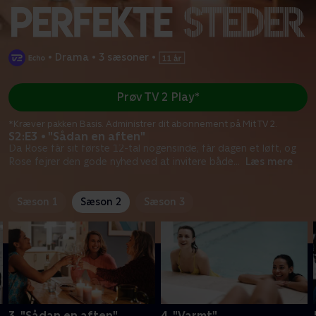
•
Drama
•
3 sæsoner
•
Prøv TV 2 Play*
*Kræver pakken Basis. Administrer dit abonnement på Mit TV 2.
S2:E3 • "Sådan en aften"
Da Rose får sit første 12-tal nogensinde, får dagen et løft, og
Rose fejrer den gode nyhed ved at invitere både
...
Læs mere
Sæson 1
Sæson 2
Sæson 3
3. "Sådan en aften"
4. "Varmt"