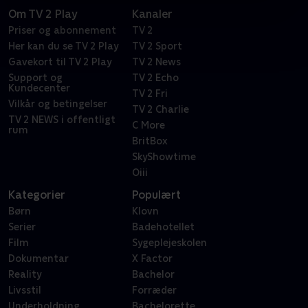
Om TV 2 Play
Kanaler
Priser og abonnement
TV 2
Her kan du se TV 2 Play
TV 2 Sport
Gavekort til TV 2 Play
TV 2 News
Support og
TV 2 Echo
Kundecenter
TV 2 Fri
Vilkår og betingelser
TV 2 Charlie
TV 2 NEWS i offentligt
C More
rum
BritBox
SkyShowtime
Oiii
Kategorier
Populært
Børn
Klovn
Serier
Badehotellet
Film
Sygeplejeskolen
Dokumentar
X Factor
Reality
Bachelor
Livsstil
Forræder
Underholdning
Bachelorette