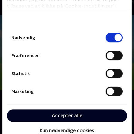
Børneserier • 4 sæsoner
Børneserier • 3
tilbage ved at klikke på ’Cookie-indstillinger’ i
bunden af siden. Læs mere om hvordan TV 2
behandler dine oplysninger i
TV 2s privatlivspolitik
.
Samtykkevalg
Nødvendig
Præferencer
Statistik
Marketing
Om PAW Patrol
Nickelodeons animerede børneserie, PAW Patrol,
handler om de seks heroiske redningshvalpe Chase,
Acceptér alle
Marshall, Rocky, Rubble, Zuma og Skye - med den
teknik-kyndige dreng, Ryder, i spidsen.
Kun nødvendige cookies