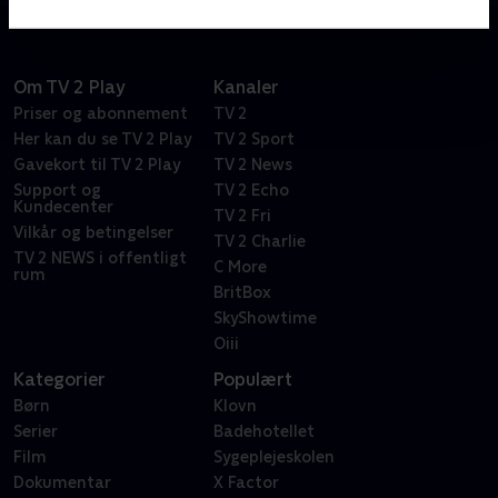
Om TV 2 Play
Kanaler
Priser og abonnement
TV 2
Her kan du se TV 2 Play
TV 2 Sport
Gavekort til TV 2 Play
TV 2 News
Support og
TV 2 Echo
Kundecenter
TV 2 Fri
Vilkår og betingelser
TV 2 Charlie
TV 2 NEWS i offentligt
C More
rum
BritBox
SkyShowtime
Oiii
Kategorier
Populært
Børn
Klovn
Serier
Badehotellet
Film
Sygeplejeskolen
Dokumentar
X Factor