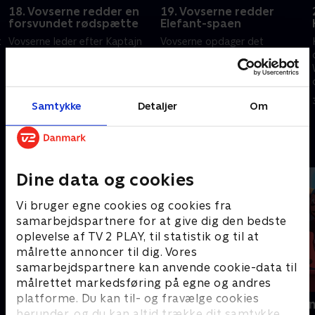
18. Vovserne redder en
19. Vovserne redder
forsvundet rødspætte
Elefant-spaen
t
Vovserne leder efter Kaptajn
Vovserne opdager det
Pighvars forsvundne skib. Alex
legendariske Elefant-spa. Onkel
og Hr. Porters rollebytte går
Otis' guldjagt går galt
galt
30. september 2024 • 22 min
30. september 2024 • 22 min
Samtykke
Detaljer
Om
Andre så også
Dine data og cookies
Vi bruger egne cookies og cookies fra
samarbejdspartnere for at give dig den bedste
oplevelse af TV 2 PLAY, til statistik og til at
målrette annoncer til dig. Vores
samarbejdspartnere kan anvende cookie-data til
målrettet markedsføring på egne og andres
platforme. Du kan til- og fravælge cookies
Gurli Gris
Rasmus Klu
herunder, og du kan altid trække dit samtykke