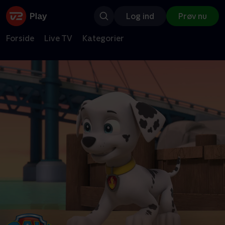
Log ind
Prøv nu
Forside
Live TV
Kategorier