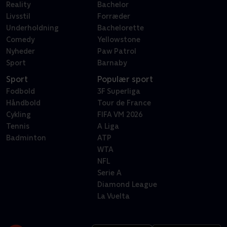
Reality
Bachelor
Livsstil
Forræder
Underholdning
Bachelorette
Comedy
Yellowstone
Nyheder
Paw Patrol
Sport
Barnaby
Sport
Populær sport
Fodbold
3F Superliga
Håndbold
Tour de France
Cykling
FIFA VM 2026
Tennis
A Liga
Badminton
ATP
WTA
NFL
Serie A
Diamond League
La Vuelta