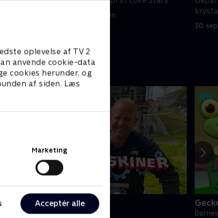
og Tal laver en kopi af Luke Stars
Gepar
orm på
krysta
14. juni 2024 • 22 min
30. se
edste oplevelse af TV 2
e kan anvende cookie-data
ge cookies herunder, og
 bunden af siden. Læs
Marketing
Kæmpemaskiner
Geck
s
Acceptér alle
ørneserier • 8 sæsoner
Børnes