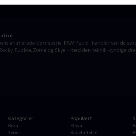
atrol
ons animerede børneserie, PAW Patrol, handler om de sek
 Rocky, Rubble, Zuma og Skye - med den teknik-kyndige dren
Kategorier
Populært
S
Børn
Klovn
F
Serier
Badehotellet
H