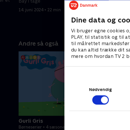
er et
at bruge e
Bay i tåge
universet
14. juni 2024 • 22 min
14. juni 20
Dine data og coo
Vi bruger egne cookies o
PLAY, til statistik og ti
Andre så også
til målrettet markedsfør
du kan altid trække dit s
mere om hvordan TV 2 be
Nødvendig
Gurli Gris
Børneserier • 4 sæsoner