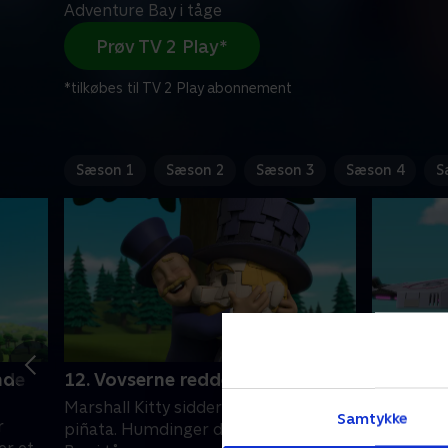
Adventure Bay i tåge
Prøv TV 2 Play*
*tilkøbes til TV 2 Play abonnement
Sæson 1
Sæson 2
Sæson 3
Sæson 4
S
nde
12. Vovserne redder Hum-ñata
13. Sup
univers
Marshall Kitty sidder fast i en stor
Samtykke
r
Hvalpene 
piñata. Humdinger dækker Adventure