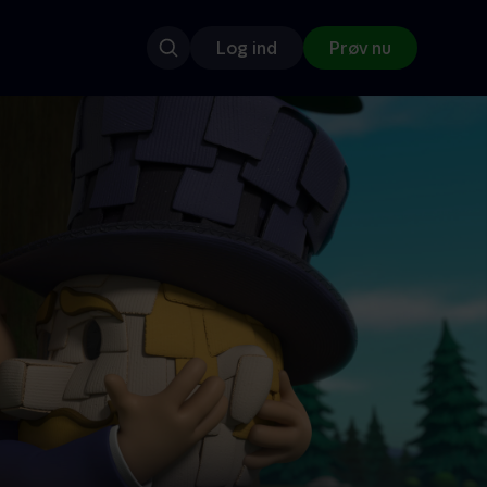
Log ind
Prøv nu