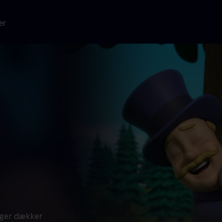
er
inger dækker