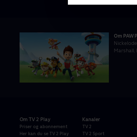
Om PAW P
Nickelode
Marshall,
Om TV 2 Play
Kanaler
Priser og abonnement
TV 2
Her kan du se TV 2 Play
TV 2 Sport