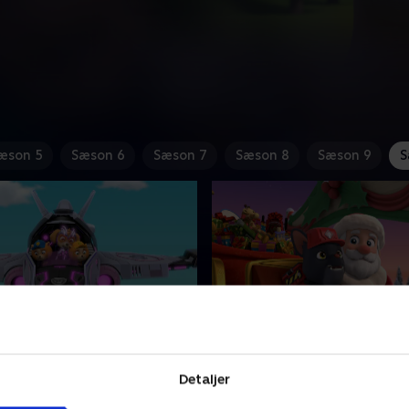
æson 5
Sæson 6
Sæson 7
Sæson 8
Sæson 9
S
ervovserne mod
14. Chargers juleeventyr
ets borgmester
Charger hjælper hvalpene 
Detaljer
skal forhindre Humdinger i
komme julemanden og hans