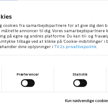
n mægtig krystal til at blive
til undsætning, da en snest
s borgmester
Nordpolen truer julen
24 • 22 min
15. april 2025 • 22 min
kies
g cookies fra samarbejdspartnere for at give dig den b
l at målrette annoncer til dig. Vores samarbejdspartner
ing på egne og andres platforme. Du kan til- og fravæl
amtykke tilbage ved at klikke på ’Cookie-indstillinger’ i
handler dine oplysninger i
TV 2s privatlivspolitik
.
Samtykkevalg
Præferencer
Statistik
Rasmus Klump
Kun nødvendige cookie
Børneserier • 3 sæsoner
B