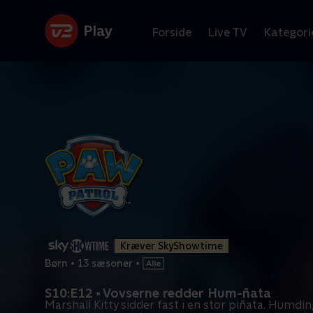
Forside
Live TV
Kategori
Kræver SkyShowtime
Børn
•
13 sæsoner
•
S10:E12 • Vovserne redder Hum-ñata
Marshall Kitty sidder fast i en stor piñata. Humd