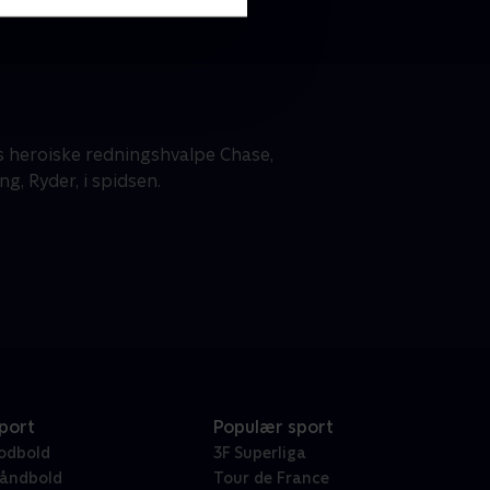
s heroiske redningshvalpe Chase,
g, Ryder, i spidsen.
port
Populær sport
odbold
3F Superliga
åndbold
Tour de France