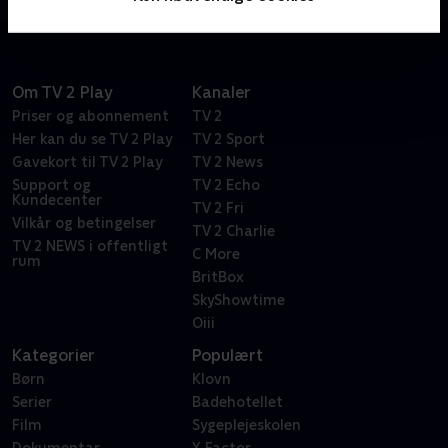
Om TV 2 Play
Kanaler
Priser og abonnement
TV 2
Her kan du se TV 2 Play
TV 2 Sport
Gavekort til TV 2 Play
TV 2 News
Support og
TV 2 Echo
Kundecenter
TV 2 Fri
Vilkår og betingelser
TV 2 Charlie
TV 2 NEWS i offentligt
C More
rum
BritBox
SkyShowtime
Oiii
Kategorier
Populært
Børn
Klovn
Serier
Badehotellet
Film
Sygeplejeskolen