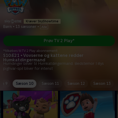
Kræver SkyShowtime
Børn
•
13 sæsoner
•
Prøv TV 2 Play*
*tilkøbes til TV 2 Play abonnement
S10:E21 • Vovserne og kattene redder
Humkatdingermand
Humdinger bliver til Humkatdingermand. Bedstemor Tillys
pighvar-spil bliver for intenst
on 9
Sæson 10
Sæson 11
Sæson 12
Sæson 13