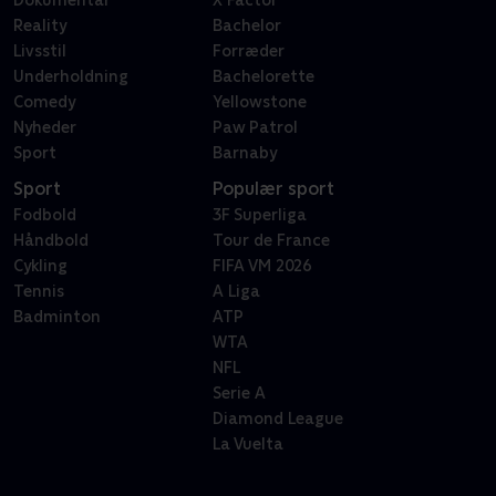
Dokumentar
X Factor
Reality
Bachelor
Livsstil
Forræder
Underholdning
Bachelorette
Comedy
Yellowstone
Nyheder
Paw Patrol
Sport
Barnaby
Sport
Populær sport
Fodbold
3F Superliga
Håndbold
Tour de France
Cykling
FIFA VM 2026
Tennis
A Liga
Badminton
ATP
WTA
NFL
Serie A
Diamond League
La Vuelta