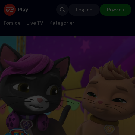
Log ind
Prøv nu
Forside
Live TV
Kategorier