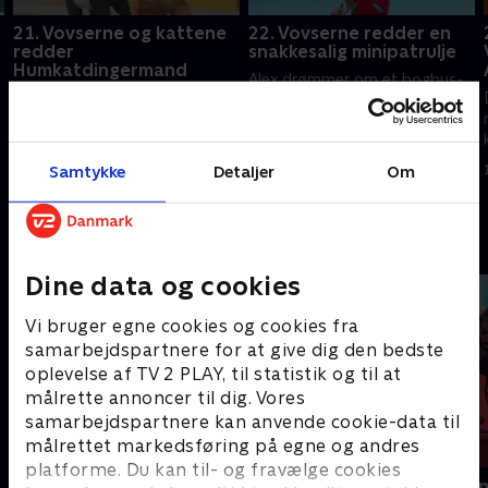
21. Vovserne og kattene
22. Vovserne redder en
redder
snakkesalig minipatrulje
Humkatdingermand
Alex drømmer om et bogbus-
Humdinger bliver til
eventyr. Humdinger stjæler
Humkatdingermand.
"Adventure Bays historie.".
Bedstemor Tillys pighvar-spil
30. september 2024 • 22 min
bliver for intenst
Samtykke
Detaljer
Om
30. september 2024 • 22 min
Andre så også
Dine data og cookies
Vi bruger egne cookies og cookies fra
samarbejdspartnere for at give dig den bedste
oplevelse af TV 2 PLAY, til statistik og til at
målrette annoncer til dig. Vores
samarbejdspartnere kan anvende cookie-data til
målrettet markedsføring på egne og andres
platforme. Du kan til- og fravælge cookies
Gurli Gris
Rasmus Klu