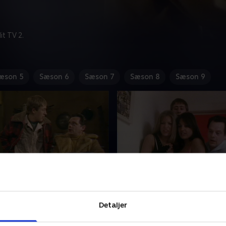
t TV 2.
æson 5
Sæson 6
Sæson 7
Sæson 8
Sæson 9
llow Peril
6. It Never Rains
nsk, en trehjulet bil og ækle
Del og Rodney bestemmer si
Detaljer
. Det må være Trotter-
tage bedstefar med på ferie
 Del kan ikke modstå
udlandet.