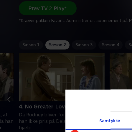
Prøv TV 2 Play*
*Kræver pakken Favorit. Administrer dit abonnement på Mi
Sæson 1
Sæson 2
Sæson 3
Sæson 4
S
4. No Greater Love
5. The Ye
, at
Da Rodney bliver forelsket, sætter
Dårlig fra
Samtykke
 da han
han ikke pris på Dels broderlige
cocktails
r.
hjælp.
brødrene!