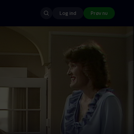
Log ind
Prøv nu