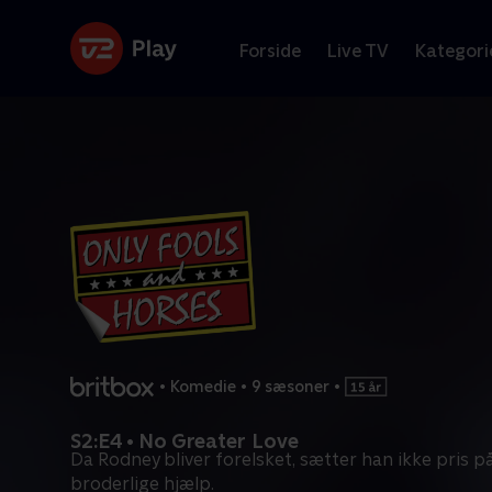
Forside
Live TV
Kategori
•
Komedie
•
9 sæsoner
•
S2:E4 • No Greater Love
Da Rodney bliver forelsket, sætter han ikke pris p
broderlige hjælp.