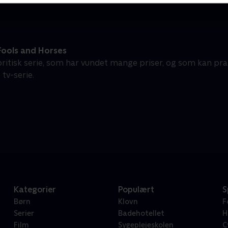
Fools and Horses
ritisk serie, som har vundet mange priser, og som kan pra
tv-serie.
Kategorier
Populært
S
Børn
Klovn
F
Serier
Badehotellet
H
Film
Sygeplejeskolen
C