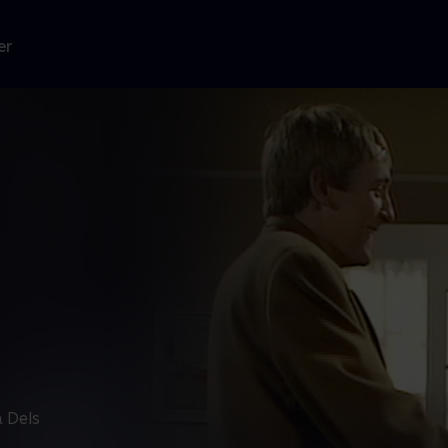
er
å Dels