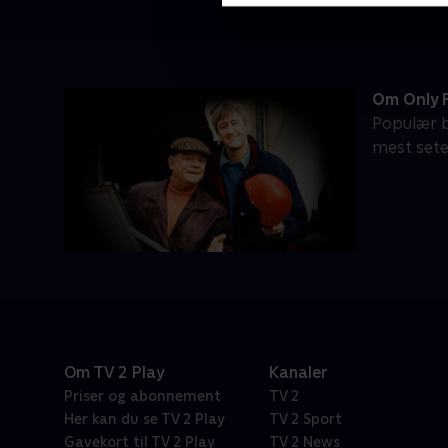
Om Only 
Populær b
mest sete 
Om TV 2 Play
Kanaler
Priser og abonnement
TV 2
Her kan du se TV 2 Play
TV 2 Sport
Gavekort til TV 2 Play
TV 2 News