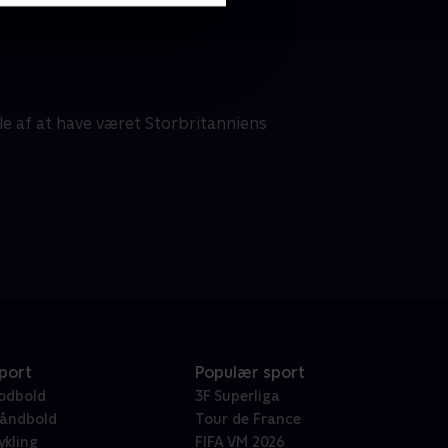
le af at have været Storbritanniens
port
Populær sport
odbold
3F Superliga
åndbold
Tour de France
ykling
FIFA VM 2026