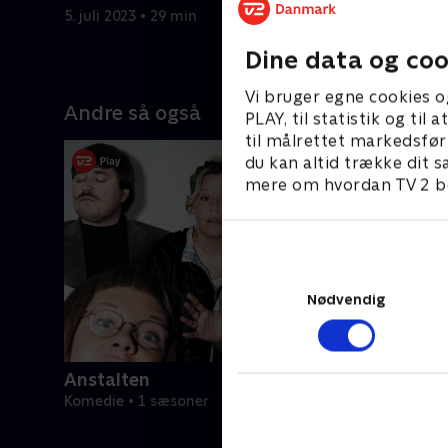
fristelsen
5. juli 2023 • 29 min
penge.
5. juli 2023
Dine data og coo
Vi bruger egne cookies o
Andre så også
PLAY, til statistik og ti
til målrettet markedsfør
du kan altid trække dit s
mere om hvordan TV 2 be
Nødvendig
Anstalten
Komedie • 1 sæsoner