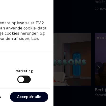
holde 
5. juli 2023 • 27 min
29. no
edste oplevelse af TV 2
e kan anvende cookie-data
ge cookies herunder, og
 bunden af siden. Læs
Marketing
obssons (dansk tale)
Bert 
omedie • 1 sæsoner
Komedi
s
Acceptér alle