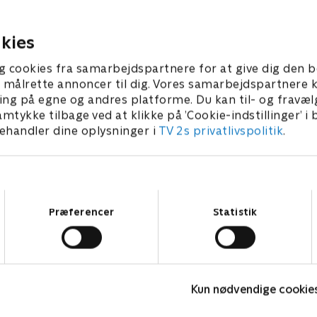
 til at lave nogle hurtige
5. juli 2023 • 29 min
 • 28 min
kies
g cookies fra samarbejdspartnere for at give dig den b
l at målrette annoncer til dig. Vores samarbejdspartner
ing på egne og andres platforme. Du kan til- og fravæl
amtykke tilbage ved at klikke på ’Cookie-indstillinger’ i
handler dine oplysninger i
TV 2s privatlivspolitik
.
Samtykkevalg
Præferencer
Statistik
Hvor fanden er Herning?
R
Komedie • 1 sæsoner
K
Kun nødvendige cookie