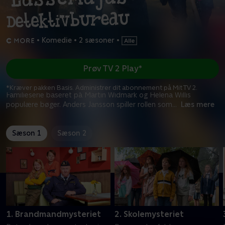
•
Komedie
•
2 sæsoner
•
Prøv TV 2 Play*
*Kræver pakken Basis. Administrer dit abonnement på Mit TV 2.
Familieserie baseret på Martin Widmark og Helena Willis
populære bøger. Anders Jansson spiller rollen som
...
Læs mere
Sæson 1
Sæson 2
1. Brandmandmysteriet
2. Skolemysteriet