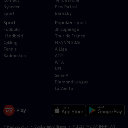
Comedy
Yellowstone
Nyheder
Paw Patrol
Sport
Barnaby
Sport
Populær sport
Fodbold
3F Superliga
Håndbold
Tour de France
Cykling
FIFA VM 2026
Tennis
A Liga
Badminton
ATP
WTA
NFL
Serie A
Diamond League
La Vuelta
Privatlivspolitik
Cookie-indstillinger
©
2026
TV 2 DANMARK A/S