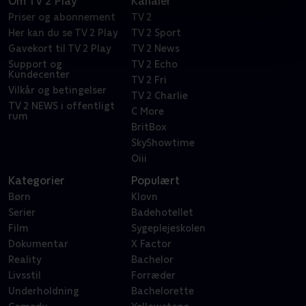
Om TV 2 Play
Kanaler
Priser og abonnement
TV 2
Her kan du se TV 2 Play
TV 2 Sport
Gavekort til TV 2 Play
TV 2 News
Support og
TV 2 Echo
Kundecenter
TV 2 Fri
Vilkår og betingelser
TV 2 Charlie
TV 2 NEWS i offentligt
C More
rum
BritBox
SkyShowtime
Oiii
Kategorier
Populært
Børn
Klovn
Serier
Badehotellet
Film
Sygeplejeskolen
Dokumentar
X Factor
Reality
Bachelor
Livsstil
Forræder
Underholdning
Bachelorette