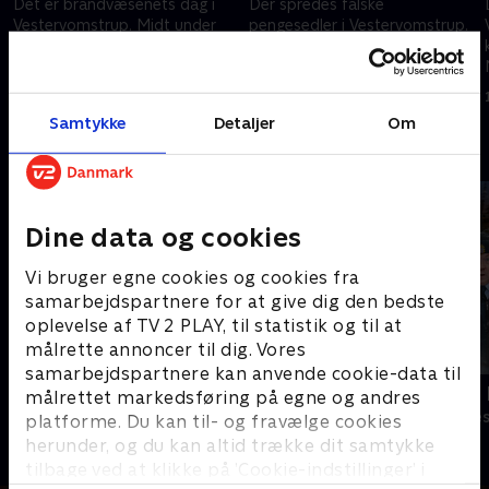
Det er brandvæsenets dag i
Der spredes falske
Vestervomstrup. Midt under
pengesedler i Vestervomstrup.
forsamlingen på torvet lyder
Samtidig har nogen brugt
alarmen. Det brænder i
skolens farvekopimaskine. Er
Muhammed Karats guldbutik.
der en sammenhæng?
1. maj 2023 • 42 min
1. maj 2023 • 42 min
Samtykke
Detaljer
Om
Andre så også
Dine data og cookies
Vi bruger egne cookies og cookies fra
samarbejdspartnere for at give dig den bedste
oplevelse af TV 2 PLAY, til statistik og til at
målrette annoncer til dig. Vores
samarbejdspartnere kan anvende cookie-data til
Grethe
LasseMajas 
målrettet markedsføring på egne og andres
Komedie • 1 sæsoner
Komedie • 1 sæ
platforme. Du kan til- og fravælge cookies
herunder, og du kan altid trække dit samtykke
tilbage ved at klikke på ’Cookie-indstillinger’ i