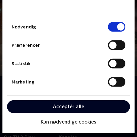
bunden af siden. Læs mere om hvordan TV 2
behandler dine oplysninger i
TV 2s privatlivspolitik
.
Samtykkevalg
Nødvendig
Præferencer
Statistik
Marketing
Om LasseMajas Detektivbureau (dansk tale)
Familieserie baseret på Martin Widmark og Helena
Willis populære bøger. Anders Jansson spiller rollen
Acceptér alle
som Vestervomstrups politimester.
Kun nødvendige cookies