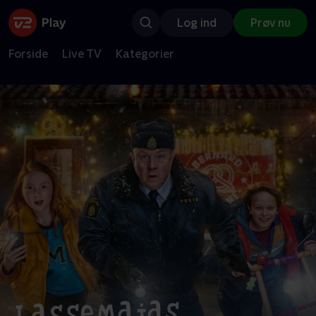
Log ind
Prøv nu
Forside
Live TV
Kategorier