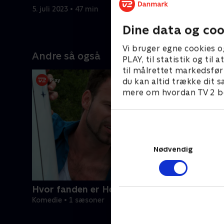
muligt.
5. juli 2023 • 47 min
5. juli 2023
Dine data og coo
Vi bruger egne cookies o
Andre så også
PLAY, til statistik og ti
til målrettet markedsfør
du kan altid trække dit s
mere om hvordan TV 2 be
Nødvendig
Hvor fanden er Herning?
Komedie • 1 sæsoner