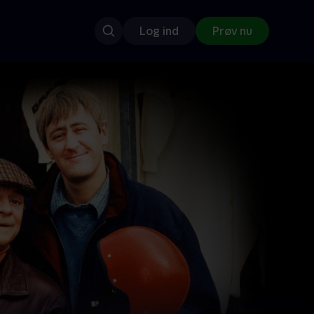
Log ind
Prøv nu