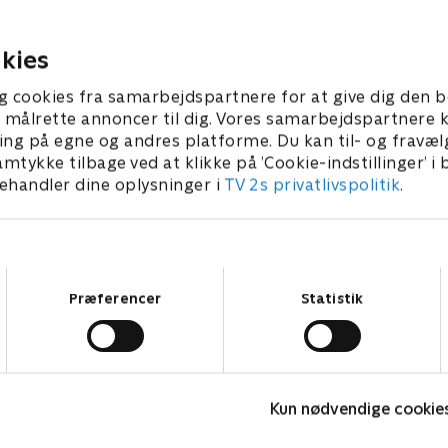
får et hjerteanfald.
 • 48 min
5. juli 2023 • 49 min
kies
g cookies fra samarbejdspartnere for at give dig den b
l at målrette annoncer til dig. Vores samarbejdspartner
ing på egne og andres platforme. Du kan til- og fravæl
amtykke tilbage ved at klikke på ’Cookie-indstillinger’ i
handler dine oplysninger i
TV 2s privatlivspolitik
.
Samtykkevalg
Præferencer
Statistik
Robssons (dansk tale)
B
Komedie • 1 sæsoner
K
Kun nødvendige cookie