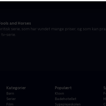
Fools and Horses
ritisk serie, som har vundet mange priser, og som kan pra
tv-serie.
Kategorier
Populært
S
Børn
Klovn
F
Serier
Badehotellet
H
Film
Sygeplejeskolen
C