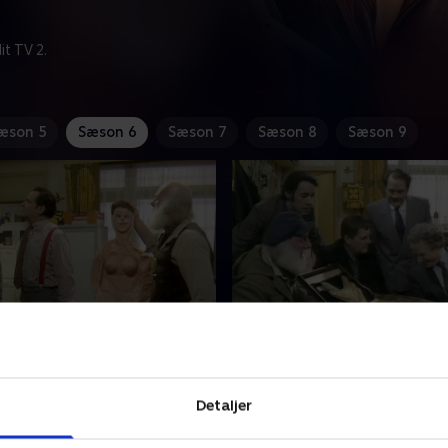
t TV 2.
æson 5
Sæson 6
Sæson 7
Sæson 8
Sæson 9
er UXD
3. Chain Gang
ætter med at handle med
Del forsøger at komme ind p
e varer, heriblandt et parti
mere udfordrende marked v
Detaljer
. Nu gælder det om at
købe 250 guldkæder til neds
 med dem så hurtigt som
Han får dog problemer, da 