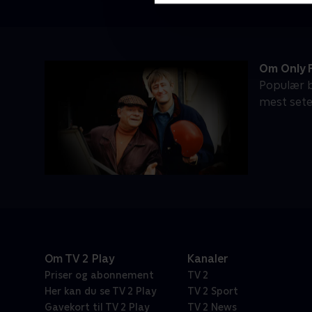
Om Only 
Populær b
mest sete 
Om TV 2 Play
Kanaler
Priser og abonnement
TV 2
Her kan du se TV 2 Play
TV 2 Sport
Gavekort til TV 2 Play
TV 2 News