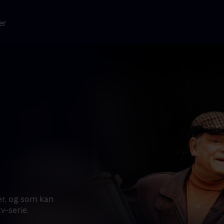
er
er, og som kan
v-serie.