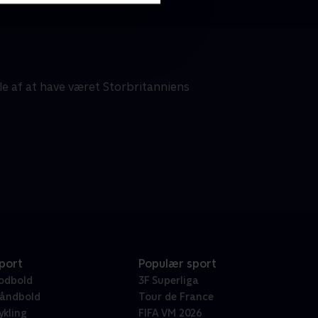
le af at have været Storbritanniens
port
Populær sport
odbold
3F Superliga
åndbold
Tour de France
ykling
FIFA VM 2026