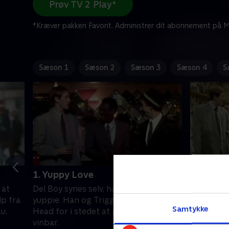
Prøv TV 2 Play*
*Kræver pakken Favorit. Administrer dit abonnement på Mi
Sæson 1
Sæson 2
Sæson 3
Sæson 4
S
1. Yuppy Love
2. Dang
 at
Del Boy synes selv, han er lidt af en
Del forts
lp fra
yuppie. Han og Trigger dropper Nag's
tvivlsomm
Samtykke
u.
Head for i stedet at gå på en trendy
sexdukker
vinbar.
komme af