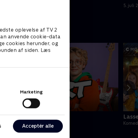
er en hage ved gevinsten.
5. juli 2023 • 49 min
5. juli
edste oplevelse af TV 2
e kan anvende cookie-data
ge cookies herunder, og
 bunden af siden. Læs
Marketing
ert (dansk tale)
Lass
omedie • 1 sæsoner
Komedi
s
Acceptér alle