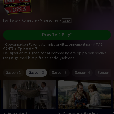
•
Komedie
•
9 sæsoner
•
Prøv TV 2 Play*
*Kræver pakken Favorit. Administrer dit abonnement på Mit TV 2.
S2:E7 • Episode 7
Del øjner en mulighed for at komme højere op på den sociale
rangstige med hjælp fra en antik lysekrone.
Sæson 1
Sæson 2
Sæson 3
Sæson 4
Sæson 5
7. Episode 7
8. Diamonds Are For