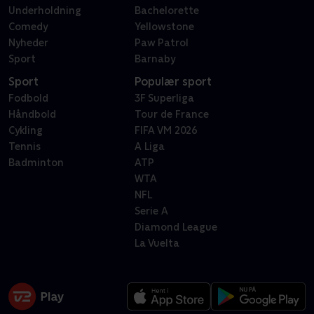
Underholdning
Bachelorette
Comedy
Yellowstone
Nyheder
Paw Patrol
Sport
Barnaby
Sport
Populær sport
Fodbold
3F Superliga
Håndbold
Tour de France
Cykling
FIFA VM 2026
Tennis
A Liga
Badminton
ATP
WTA
NFL
Serie A
Diamond League
La Vuelta