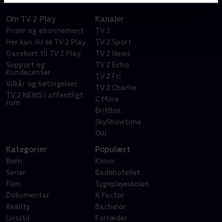
Om TV 2 Play
Kanaler
Priser og abonnement
TV 2
Her kan du se TV 2 Play
TV 2 Sport
Gavekort til TV 2 Play
TV 2 News
Support og
TV 2 Echo
Kundecenter
TV 2 Fri
Vilkår og betingelser
TV 2 Charlie
TV 2 NEWS i offentligt
C More
rum
BritBox
SkyShowtime
Oiii
Kategorier
Populært
Børn
Klovn
Serier
Badehotellet
Film
Sygeplejeskolen
Dokumentar
X Factor
Reality
Bachelor
Livsstil
Forræder