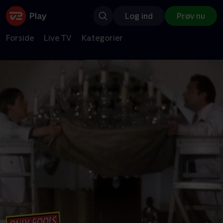
Log ind
Prøv nu
Forside
Live TV
Kategorier