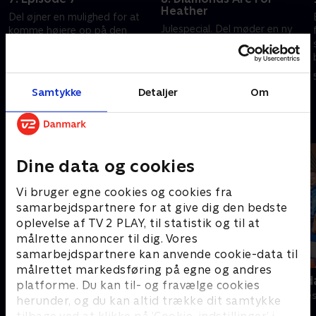
Heather
Del øjner en mulighed for at
Julespecial. Del møder en ny
komme højere op på den
kvinde, Heather, der har en lille
sociale rangstige med hjælp fra
søn. Snart begynder han at
en antik lysekrone.
forestille sig at holde jul med
5. juli 2023 • 27 min
en stor familie.
29. november 2023 • 27 min
Samtykke
Detaljer
Om
Andre så også
Dine data og cookies
Vi bruger egne cookies og cookies fra
samarbejdspartnere for at give dig den bedste
oplevelse af TV 2 PLAY, til statistik og til at
målrette annoncer til dig. Vores
samarbejdspartnere kan anvende cookie-data til
målrettet markedsføring på egne og andres
Hvor fanden er Herning?
Robssons (da
platforme. Du kan til- og fravælge cookies
Komedie • 1 sæsoner
Komedie • 1 sæ
herunder, og du kan altid trække dit samtykke