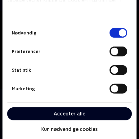
tilbage ved at klikke på ’Cookie-indstillinger’ i
bunden af siden. Læs mere om hvordan TV 2
behandler dine oplysninger i
TV 2s privatlivspolitik
.
Samtykkevalg
Nødvendig
Præferencer
Statistik
Marketing
Om Only Fools and Horses
Populær britisk serie, som har vundet mange priser,
og som kan prale af at have været Storbritanniens
Acceptér alle
mest sete tv-serie.
Kun nødvendige cookies