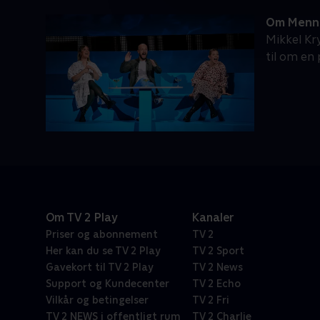
Om Menn
Mikkel Kr
til om en
Om TV 2 Play
Kanaler
Priser og abonnement
TV 2
Her kan du se TV 2 Play
TV 2 Sport
Gavekort til TV 2 Play
TV 2 News
Support og Kundecenter
TV 2 Echo
Vilkår og betingelser
TV 2 Fri
TV 2 NEWS i offentligt rum
TV 2 Charlie