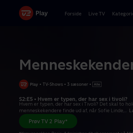
Forside
Live TV
Kategori
Menneskekende
•
TV-Shows
•
3 sæsoner
•
S2:E5 • Hvem er typen, der har sex i tivoli?
Hvem er typen, der har sex i Tivoli? Det skal to hol
menneskekendere finde ud af, når Sofie Linde,
...
L
Prøv TV 2 Play*