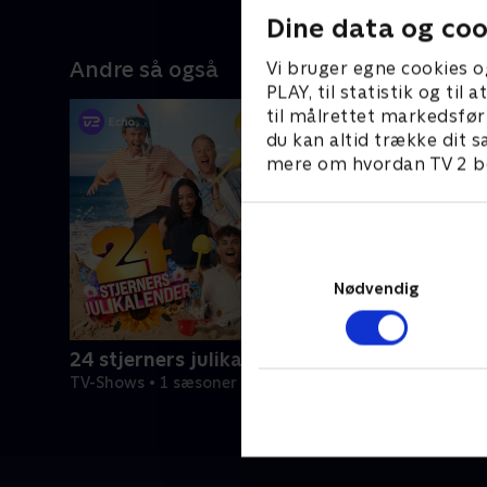
Peter Jensen i.
Makienok
Dine data og coo
Andre så også
Vi bruger egne cookies o
PLAY, til statistik og ti
til målrettet markedsfør
du kan altid trække dit s
mere om hvordan TV 2 be
Nødvendig
24 stjerners julikalender
TV-Shows • 1 sæsoner