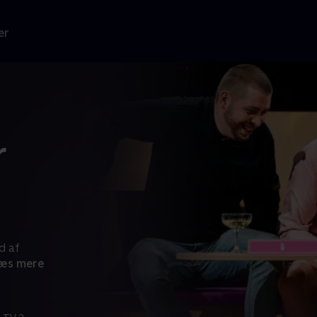
er
r
d af
æs mere