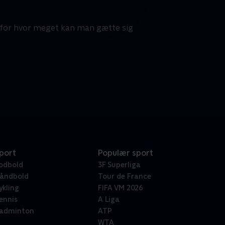
- for hvor meget kan man gætte sig
port
Populær sport
odbold
3F Superliga
åndbold
Tour de France
ykling
FIFA VM 2026
ennis
A Liga
adminton
ATP
WTA