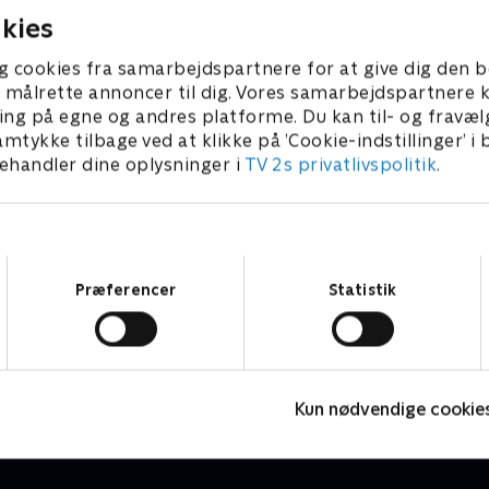
.
kies
g cookies fra samarbejdspartnere for at give dig den b
l at målrette annoncer til dig. Vores samarbejdspartner
ing på egne og andres platforme. Du kan til- og fravæl
amtykke tilbage ved at klikke på ’Cookie-indstillinger’ i
handler dine oplysninger i
TV 2s privatlivspolitik
.
Samtykkevalg
Præferencer
Statistik
Danmarks dummeste
K
TV-Shows • 1 sæsoner
T
Kun nødvendige cookie