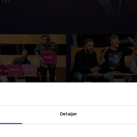
 TV 2.
har fået en færge til at
7. Hvem tror på hekseku
undt?
Hvordan ser sexstillingen D
tomlet til Prag, og hvem
Luxe ud, og hvem tror på h
n færge til at vende rundt?
Martin Nørgaard, Victor La
Detaljer
gensen, Thomas Warberg
Thalia Pitzner dyster mod C
ha Brock kæmper imod
McCloskey, David Mandel og
2. marts 2020 • 48 min
Grau, Heino og Ibi
Stephania Potalivo.
r 2020 • 50 min