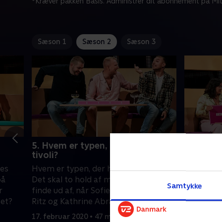
*Kræver pakken Basis. Administrer dit abonnement på Mit
Sæson 1
Sæson 2
Sæson 3
5. Hvem er typen, der har sex i
6. Hvem 
tivoli?
vende r
res
Hvem er typen, der har sex i Tivoli?
Hvem har 
på
Det skal to hold af menneskekendere
har fået e
Samtykke
r
finde ud af, når Sofie Linde, Jasper
Jonas Mo
tet?
Ritz og Kathrine Abrahamsen dyster
og Natas
mod Topgunn, Emil Lange og Pelle
Christian 
17. februar 2020 • 47 min
24. februa