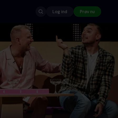
Log ind
Prøv nu