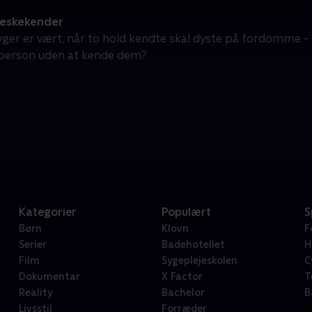
eskekender
yger er vært, når to hold kendte skal dyste på fordomme 
 person uden at kende dem?
Kategorier
Populært
S
Børn
Klovn
F
Serier
Badehotellet
H
Film
Sygeplejeskolen
C
Dokumentar
X Factor
T
Reality
Bachelor
B
Livsstil
Forræder