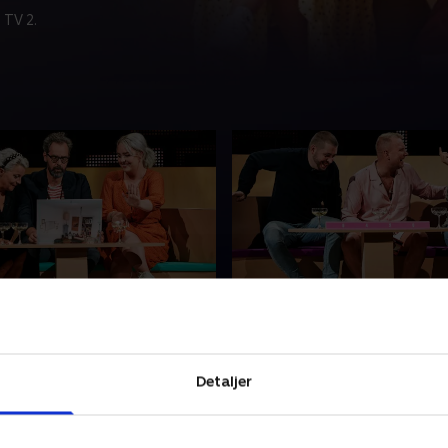
 TV 2.
en type har kroge
5. Hvem er typen, der har
 i loftet?
tivoli?
smadret sine forældres
Hvem er typen, der har sex i 
æg-reol, mens de var på
Det skal to hold af mennes
Detaljer
 hvem er typen, der har
finde ud af, når Sofie Linde,
kroge hængende i loftet?
Ritz og Kathrine Abrahamse
mod Topgunn, Emil Lange og