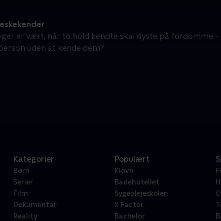
eskekender
yger er vært, når to hold kendte skal dyste på fordomme 
 person uden at kende dem?
Kategorier
Populært
S
Børn
Klovn
F
Serier
Badehotellet
H
Film
Sygeplejeskolen
C
Dokumentar
X Factor
T
Reality
Bachelor
B