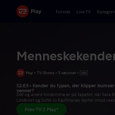
Forside
Live TV
Kategori
Menneskekende
•
TV-Shows
•
3 sæsoner
•
S2:E3 • Kender du typen, der klipper bumser
venner?
Dét og andre fordomme er på tapetet, når Sara B
Lindkvist og Sofie Jo Kaufmanas dyster imod Joa
Prøv TV 2 Play*