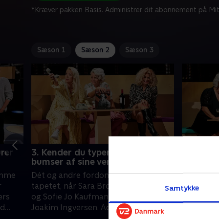
*Kræver pakken Basis. Administrer dit abonnement på Mit
Sæson 1
Sæson 2
Sæson 3
rer
3. Kender du typen, der klipper
4. Hvilk
bumser af sine venner?
hængende
omme
Dét og andre fordomme er på
Hvem har 
r
tapetet, når Sara Bro, Signe Lindkvist
væg-til-v
Samtykke
ers
og Sofie Jo Kaufmanas dyster imod
ferie? Og
ld
Joakim Ingversen, Adam Duvå Hall og
suspekte 
msen,
Oliver Topgunn.