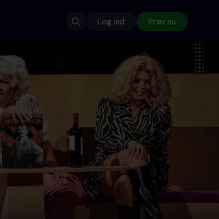
Log ind
Prøv nu