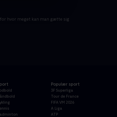
- for hvor meget kan man gætte sig
port
Populær sport
odbold
3F Superliga
åndbold
Tour de France
ykling
FIFA VM 2026
ennis
A Liga
adminton
ATP