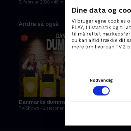
3. februar 2020 • 48 min
10. februa
ten at
Dine data og coo
Vi bruger egne cookies o
Andre så også
PLAY, til statistik og ti
til målrettet markedsfør
du kan altid trække dit s
mere om hvordan TV 2 be
Nødvendig
Danmarks dummeste
TV-Shows • 1 sæsoner