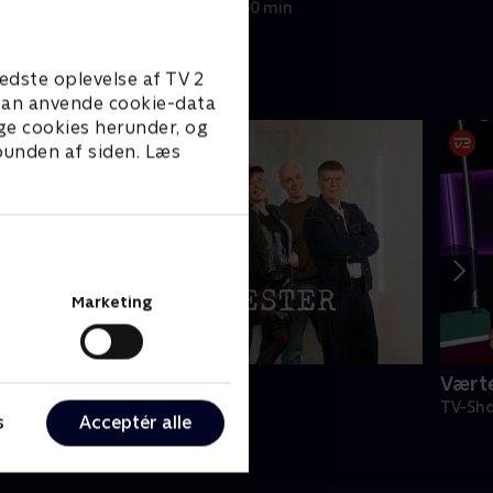
Stepha
24. februar 2020 • 50 min
Makienok.
edste oplevelse af TV 2
e kan anvende cookie-data
ge cookies herunder, og
 bunden af siden. Læs
Marketing
tormester
Værte
V-Shows • 10 sæsoner
TV-Sho
s
Acceptér alle