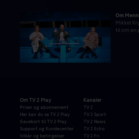
Om Menn
Mikkel Kr
til om en
Om TV 2 Play
Kanaler
Priser og abonnement
TV 2
Her kan du se TV 2 Play
TV 2 Sport
Gavekort til TV 2 Play
TV 2 News
Support og Kundecenter
TV 2 Echo
Vilkår og betingelser
TV 2 Fri