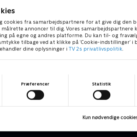
r 2020 • 48 min
17. februar 2020 • 47 min
Peter Jensen i.
kies
g cookies fra samarbejdspartnere for at give dig den b
l at målrette annoncer til dig. Vores samarbejdspartner
ing på egne og andres platforme. Du kan til- og fravæl
amtykke tilbage ved at klikke på ’Cookie-indstillinger’ i
handler dine oplysninger i
TV 2s privatlivspolitik
.
Samtykkevalg
Præferencer
Statistik
24 stjerners julikalender
S
TV-Shows • 1 sæsoner
T
Kun nødvendige cookie