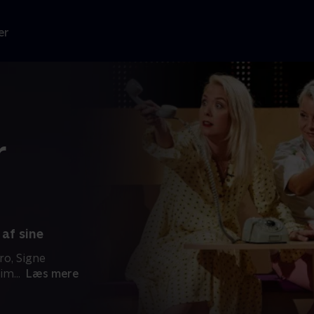
er
r
 af sine
ro, Signe
kim
...
Læs mere