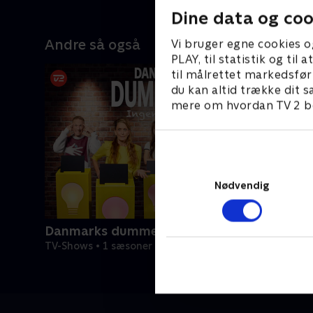
Dine data og coo
Andre så også
Vi bruger egne cookies o
PLAY, til statistik og ti
til målrettet markedsfør
du kan altid trække dit s
mere om hvordan TV 2 be
Nødvendig
Danmarks dummeste
TV-Shows • 1 sæsoner