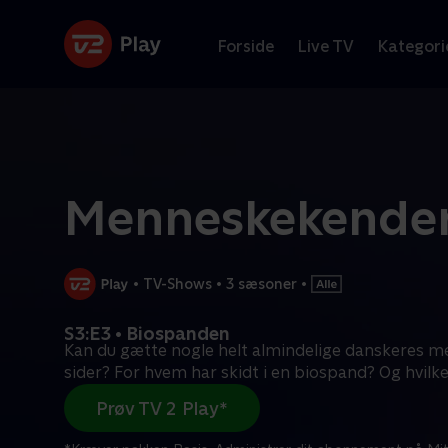
Forside
Live TV
Kategori
Menneskekende
•
TV-Shows
•
3 sæsoner
•
S3:E3 • Biospanden
Kan du gætte nogle helt almindelige danskeres me
sider? For hvem har skidt i en biospand? Og hvilk
Prøv TV 2 Play*