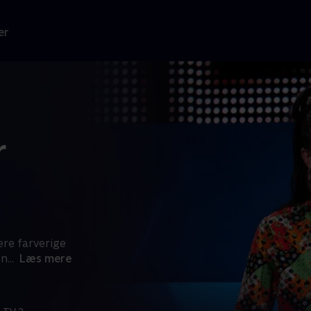
er
r
re farverige
en
...
Læs mere