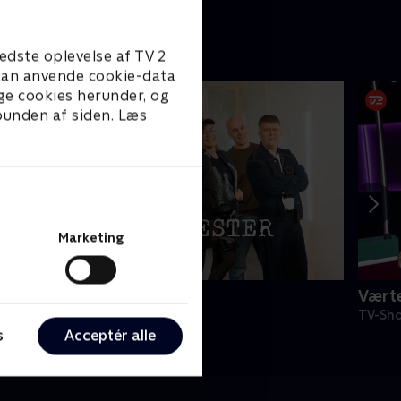
edste oplevelse af TV 2
e kan anvende cookie-data
ge cookies herunder, og
 bunden af siden. Læs
Marketing
tormester
Værte
V-Shows • 10 sæsoner
TV-Sho
s
Acceptér alle