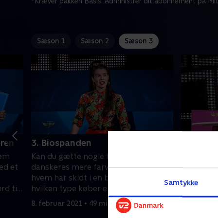
*Kræver pakken Basis. Administrer dit abonnement på Mit
Sæson 1
Sæson 2
Sæson 3
eren
3. Biospanden
4. Det s
vem
Kan du gætte nogle helt almindelige
Kan du gæ
ed et
danskeres mere farverige sider? For
spændt be
hvem har skidt i en biospand? Og
prøv om d
Samtykke
rd til
hvilken type køber en 72 fods
afslører,
fiskekutter - ubeset?
egen lort 
8. februar 2021 • 49 min
15. februa