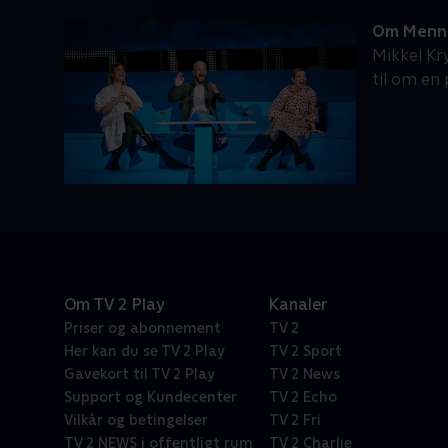
Om Menn
Mikkel Kr
til om en
Om TV 2 Play
Kanaler
Priser og abonnement
TV 2
Her kan du se TV 2 Play
TV 2 Sport
Gavekort til TV 2 Play
TV 2 News
Support og Kundecenter
TV 2 Echo
Vilkår og betingelser
TV 2 Fri
TV 2 NEWS i offentligt rum
TV 2 Charlie