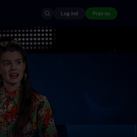
Log ind
Prøv nu