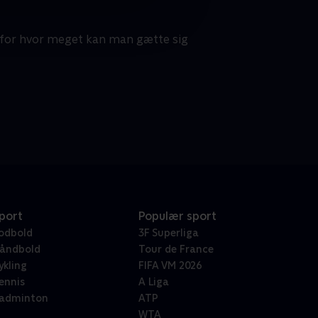
- for hvor meget kan man gætte sig
port
Populær sport
odbold
3F Superliga
åndbold
Tour de France
ykling
FIFA VM 2026
ennis
A Liga
adminton
ATP
WTA