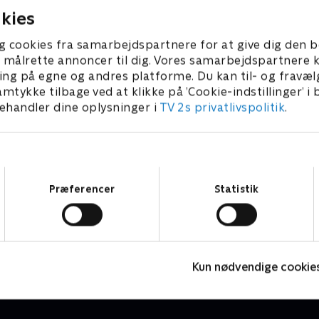
kies
g cookies fra samarbejdspartnere for at give dig den b
l at målrette annoncer til dig. Vores samarbejdspartner
ing på egne og andres platforme. Du kan til- og fravæl
amtykke tilbage ved at klikke på ’Cookie-indstillinger’ i
handler dine oplysninger i
TV 2s privatlivspolitik
.
Samtykkevalg
Præferencer
Statistik
24 stjerners julikalender
S
TV-Shows • 1 sæsoner
T
Kun nødvendige cookie