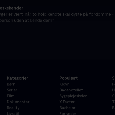
eskekender
yger er vært, når to hold kendte skal dyste på fordomme 
 person uden at kende dem?
Kategorier
Populært
S
Børn
Klovn
F
Serier
Badehotellet
H
Film
Sygeplejeskolen
C
Dokumentar
X Factor
T
Reality
Bachelor
B
Livsstil
Forræder