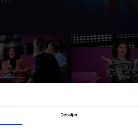
 TV 2.
tore paropgør
5. Viva Las Vegas
tte, hvilken type der har
Hvordan redder du en dårli
n for prins Henrik? Og
Svaret kunne være med en 
u kan holde masken, når vi
tur til Las Vegas. Men hvilke
Detaljer
 hvem der har grebet sin
rent faktisk det?
i hånden.
r 2021 • 50 min
22. februar 2021 • 49 min