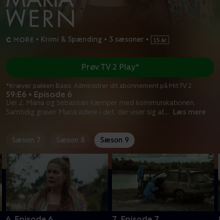
•
Krimi & Spænding
•
3 sæsoner
•
Prøv TV 2 Play*
*Kræver pakken Basis. Administrer dit abonnement på Mit TV 2.
S9:E6 • Episode 6
Del 2. Maria og Sebastian kæmper med kommunikationen.
Samtidig graver Maria videre i det, der viser sig at
...
Læs mere
Sæson 7
Sæson 8
Sæson 9
6. Episode 6
7. Episode 7