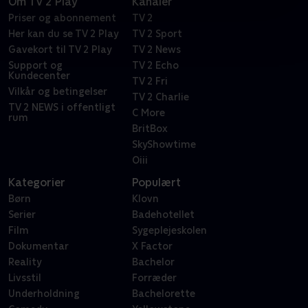
Om TV 2 Play
Kanaler
Priser og abonnement
TV 2
Her kan du se TV 2 Play
TV 2 Sport
Gavekort til TV 2 Play
TV 2 News
Support og
TV 2 Echo
Kundecenter
TV 2 Fri
Vilkår og betingelser
TV 2 Charlie
TV 2 NEWS i offentligt
C More
rum
BritBox
SkyShowtime
Oiii
Kategorier
Populært
Børn
Klovn
Serier
Badehotellet
Film
Sygeplejeskolen
Dokumentar
X Factor
Reality
Bachelor
Livsstil
Forræder
Underholdning
Bachelorette