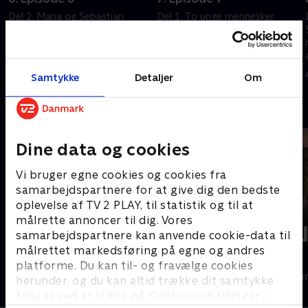
Del 2. Maria og Sebastian
Del 1. To unge mennesker
kæmper med
findes på bunden af et
kommunikationen. Samtidig
kalkstensbrud. I bilen sidder en
graver Maria videre i det, der
død kvinde, og det viser sig, at
viser sig at være et kompliceret
offeret har studeret på en af
28. august 2023 • 44 min
4. september 2023 • 44 min
Samtykke
Detaljer
Om
parforholdsdrama.
øens højskoler
Andre så også
Dine data og cookies
Vi bruger egne cookies og cookies fra
samarbejdspartnere for at give dig den bedste
oplevelse af TV 2 PLAY, til statistik og til at
målrette annoncer til dig. Vores
samarbejdspartnere kan anvende cookie-data til
målrettet markedsføring på egne og andres
Mord i Skærgården
Sandheden
platforme. Du kan til- og fravælge cookies
Krimi & Spænding • 4 sæsoner
Krimi & Spændi
herunder, og du kan altid trække dit samtykke
tilbage ved at klikke på ’Cookie-indstillinger’ i