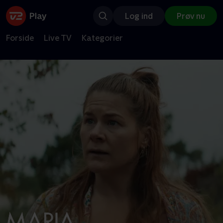
Log ind
Prøv nu
Forside
Live TV
Kategorier