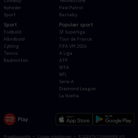
Comedy
Yellowstone
Nyheder
Paw Patrol
Sport
Barnaby
Sport
Populær sport
Fodbold
3F Superliga
Håndbold
Tour de France
Cykling
FIFA VM 2026
Tennis
A Liga
Badminton
ATP
WTA
NFL
Serie A
Diamond League
La Vuelta
Privatlivspolitik
Cookie-indstillinger
©
2026
TV 2 DANMARK A/S