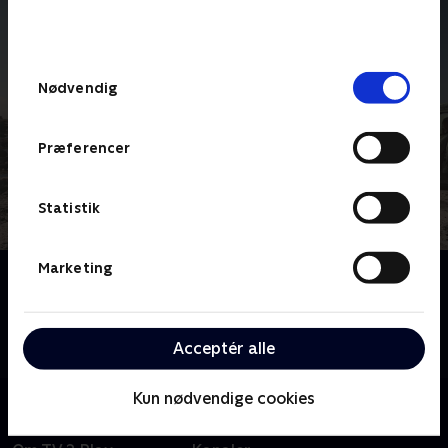
bunden af siden. Læs mere om hvordan TV 2
behandler dine oplysninger i
TV 2s privatlivspolitik
.
Samtykkevalg
Nødvendig
Præferencer
Statistik
Marketing
Om Maria Wern
"…ondsindet spændende.” Sådan beskrev Politiken
serien. Maria Wern er kriminalinspektør og er ikke
Acceptér alle
bange for at tage utraditionelle midler i brug.
Kun nødvendige cookies