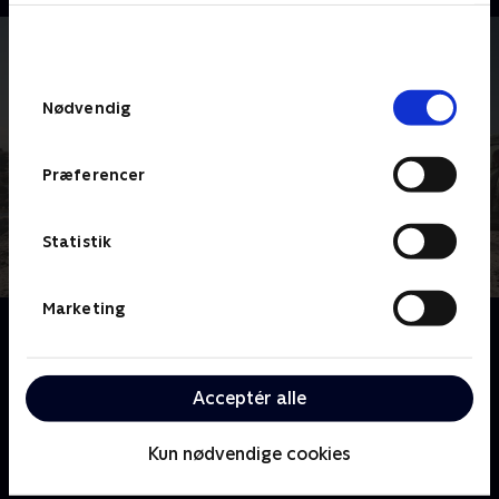
bunden af siden. Læs mere om hvordan TV 2
behandler dine oplysninger i
TV 2s privatlivspolitik
.
Samtykkevalg
Nødvendig
Præferencer
Statistik
Marketing
Om Maria Wern
"…ondsindet spændende.” Sådan beskrev Politiken
serien. Maria Wern er kriminalinspektør og er ikke
Acceptér alle
bange for at tage utraditionelle midler i brug.
Kun nødvendige cookies