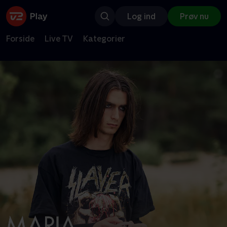
Log ind
Prøv nu
Forside
Live TV
Kategorier