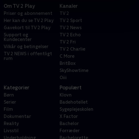
Om TV 2 Play
Kanaler
Priser og abonnement
TV 2
Her kan du se TV 2 Play
TV 2 Sport
Gavekort til TV 2 Play
TV 2 News
Support og
TV 2 Echo
Kundecenter
TV 2 Fri
Vilkår og betingelser
TV 2 Charlie
TV 2 NEWS i offentligt
C More
rum
BritBox
SkyShowtime
Oiii
Kategorier
Populært
Børn
Klovn
Serier
Badehotellet
Film
Sygeplejeskolen
Dokumentar
X Factor
Reality
Bachelor
Livsstil
Forræder
Underholdning
Bachelorette