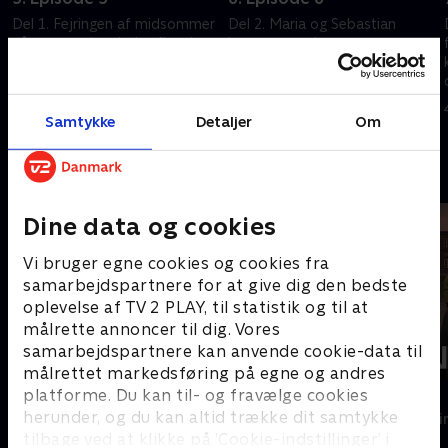
Del 1. Fejringen af midsommer
Del 2. Maria og Sebastian
på en campingplads afbrydes,
kæmper med
da en af gæsterne findes
kommunikationen. Samtidig
myrdet. Mistanken falder
graver Maria videre i det, der
straks på en afvigende ung
viser sig at være et kompliceret
28. august 2023 • 44 min
28. august 2023 • 44 min
mand
parforholdsdrama.
Samtykke
Detaljer
Om
Andre så også
Dine data og cookies
Vi bruger egne cookies og cookies fra
samarbejdspartnere for at give dig den bedste
oplevelse af TV 2 PLAY, til statistik og til at
målrette annoncer til dig. Vores
samarbejdspartnere kan anvende cookie-data til
målrettet markedsføring på egne og andres
platforme. Du kan til- og fravælge cookies
Mord i Skærgården
Sandheden
herunder, og du kan altid trække dit samtykke
Krimi & Spænding • 4 sæsoner
Krimi & Spændi
tilbage ved at klikke på ’Cookie-indstillinger’ i