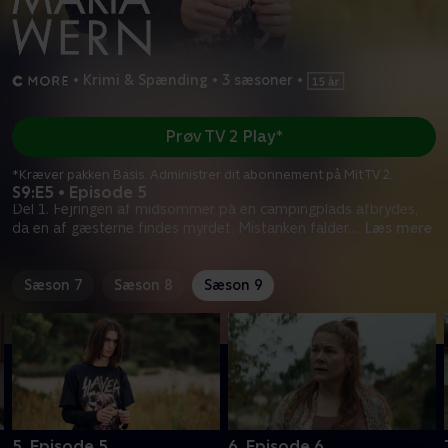
•
Krimi & Spænding
•
3 sæsoner
•
Prøv TV 2 Play*
*Kræver pakken Basis. Administrer dit abonnement på Mit TV 2.
S9:E5 • Episode 5
Del 1. Fejringen af midsommer på en campingplads afbrydes,
da en af gæsterne findes myrdet. Mistanken falder
...
Læs mere
Sæson 7
Sæson 8
Sæson 9
5. Episode 5
6. Episode 6