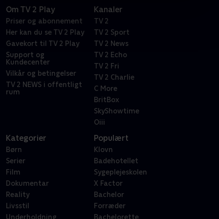
Om TV 2 Play
Kanaler
Priser og abonnement
TV 2
Her kan du se TV 2 Play
TV 2 Sport
Gavekort til TV 2 Play
TV 2 News
Support og
TV 2 Echo
Kundecenter
TV 2 Fri
Vilkår og betingelser
TV 2 Charlie
TV 2 NEWS i offentligt
C More
rum
BritBox
SkyShowtime
Oiii
Kategorier
Populært
Børn
Klovn
Serier
Badehotellet
Film
Sygeplejeskolen
Dokumentar
X Factor
Reality
Bachelor
Livsstil
Forræder
Underholdning
Bachelorette