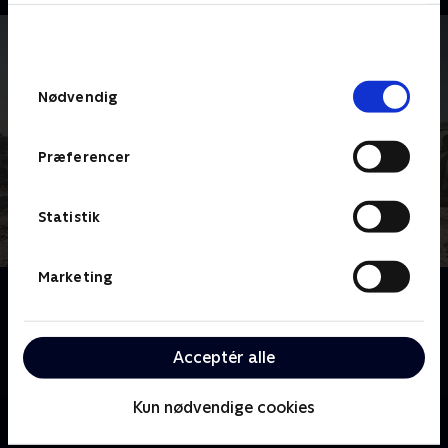
bunden af siden. Læs mere om hvordan TV 2
behandler dine oplysninger i
TV 2s privatlivspolitik
.
Samtykkevalg
Nødvendig
Præferencer
Statistik
Marketing
Om Maria Wern
"…ondsindet spændende.” Sådan beskrev Politiken
serien. Maria Wern er kriminalinspektør og er ikke
Acceptér alle
bange for at tage utraditionelle midler i brug.
Kun nødvendige cookies