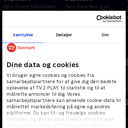
Del 1. Et ungt fodboldtalent
Del 2. Maria Wern graver
bliver fundet død på egen
dybere ned i det destruktive
hjemmebane efter fejringen af
idrætsmiljø med pacende
A-holdets oprykning til en
forældre, bestikkelse og
højere division
elitevæddemål. Kaspers søster
14. august 2023 • 44 min
14. august 2023 • 44 min
bliver truet
Samtykke
Detaljer
Om
Andre så også
Dine data og cookies
Vi bruger egne cookies og cookies fra
samarbejdspartnere for at give dig den bedste
oplevelse af TV 2 PLAY, til statistik og til at
målrette annoncer til dig. Vores
samarbejdspartnere kan anvende cookie-data til
målrettet markedsføring på egne og andres
platforme. Du kan til- og fravælge cookies
Mord i Skærgården
Sandheden
herunder, og du kan altid trække dit samtykke
Krimi & Spænding • 4 sæsoner
Krimi & Spændi
tilbage ved at klikke på ’Cookie-indstillinger’ i