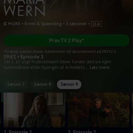
•
Krimi & Spænding
•
3 sæsoner
•
Prøv TV 2 Play*
*Kræver pakken Basis. Administrer dit abonnement på Mit TV 2.
S9:E1 • Episode 1
Del 1. Et ungt fodboldtalent bliver fundet død på egen
hjemmebane efter fejringen af A-holdets
...
Læs mere
Sæson 7
Sæson 8
Sæson 9
1. Episode 1
2. Episode 2