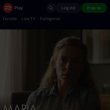
Log ind
Prøv nu
Forside
Live TV
Kategorier