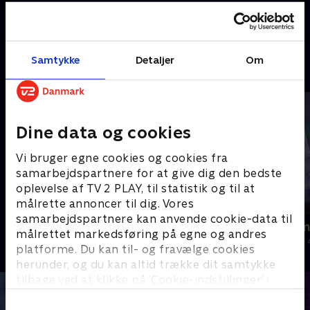
skal løbe Royal Run. To af dem
kommet til Brønderslev, og det
er Sidsel og Steffen, der skal gå
samme er kronprinsen.
25. maj 2024 • 8 min
og løbe i Brønderslev
29. august 2024 • 15 min
Samtykke
Detaljer
Om
Andre så også
Dine data og cookies
Vi bruger egne cookies og cookies fra
samarbejdspartnere for at give dig den bedste
oplevelse af TV 2 PLAY, til statistik og til at
målrette annoncer til dig. Vores
samarbejdspartnere kan anvende cookie-data til
Jul på slottet - Warwick
Julelys for m
målrettet markedsføring på egne og andres
2020 • Livsstil • 46 min
2022 • Livsstil •
platforme. Du kan til- og fravælge cookies
herunder, og du kan altid trække dit samtykke
tilbage ved at klikke på ’Cookie-indstillinger’ i
bunden af siden. Læs mere om hvordan TV 2
behandler dine oplysninger i