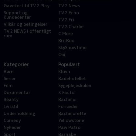
Gavekort til TV 2 Play
TV 2 News
Support og
TV 2 Echo
Kundecenter
TV 2 Fri
Vilkår og betingelser
TV 2 Charlie
TV 2 NEWS i offentligt
C More
rum
BritBox
SkyShowtime
Oiii
Kategorier
Populært
Børn
Klovn
Serier
Badehotellet
Film
Sygeplejeskolen
Dokumentar
X Factor
Reality
Bachelor
Livsstil
Forræder
Underholdning
Bachelorette
Comedy
Yellowstone
Nyheder
Paw Patrol
Sport
Barnaby