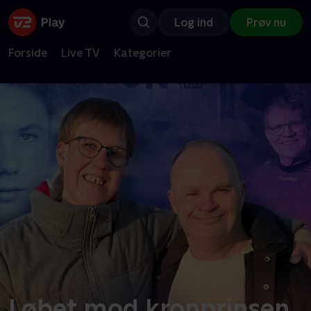
Log ind
Prøv nu
Forside
Live TV
Kategorier
Løbet mod kronprinsen