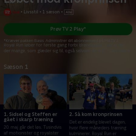
•
Livsstil
•
1 sæson
•
Prøv TV 2 Play*
*Kræver pakken Basis. Administrer dit abonnement på Mit TV 2.
Royal Run løber for første gang forbi Brønderslev. Det er der
der mange, som glæder sig til, også selvom de må
...
Læs mere
Sæson 1
1. Sidsel og Steffen er
2. Så kom kronprinsen
gået i skarp træning
Det er endelig blevet dagen,
20. maj går det løs. Tusindvis
hvor flere måneders træning
af motionister og royalister
kulminerer. Royal Run er