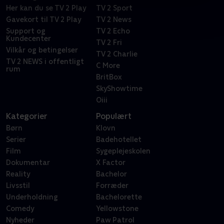
Her kan du se TV 2 Play
TV 2 Sport
Gavekort til TV 2 Play
TV 2 News
Support og
TV 2 Echo
Kundecenter
TV 2 Fri
Vilkår og betingelser
TV 2 Charlie
TV 2 NEWS i offentligt
C More
rum
BritBox
SkyShowtime
Oiii
Kategorier
Populært
Børn
Klovn
Serier
Badehotellet
Film
Sygeplejeskolen
Dokumentar
X Factor
Reality
Bachelor
Livsstil
Forræder
Underholdning
Bachelorette
Comedy
Yellowstone
Nyheder
Paw Patrol