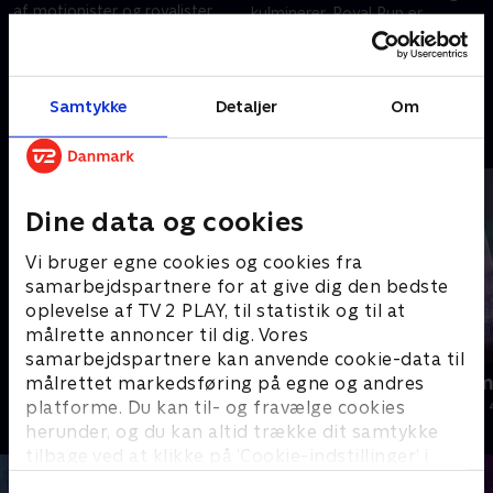
af motionister og royalister
kulminerer. Royal Run er
skal løbe Royal Run. To af dem
kommet til Brønderslev, og det
er Sidsel og Steffen, der skal gå
samme er kronprinsen.
25. maj 2024 • 8 min
og løbe i Brønderslev
29. august 2024 • 15 min
Samtykke
Detaljer
Om
Andre så også
Dine data og cookies
Vi bruger egne cookies og cookies fra
samarbejdspartnere for at give dig den bedste
oplevelse af TV 2 PLAY, til statistik og til at
målrette annoncer til dig. Vores
samarbejdspartnere kan anvende cookie-data til
Jul på slottet - Warwick
Julelys for m
målrettet markedsføring på egne og andres
platforme. Du kan til- og fravælge cookies
2020 • Livsstil • 46 min
2022 • Livsstil •
herunder, og du kan altid trække dit samtykke
tilbage ved at klikke på ’Cookie-indstillinger’ i
bunden af siden. Læs mere om hvordan TV 2