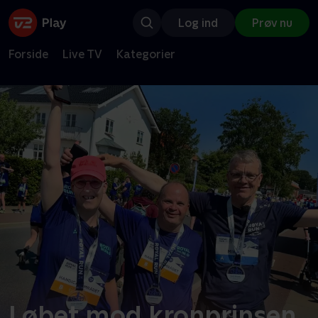
Log ind
Prøv nu
Forside
Live TV
Kategorier
Løbet mod kronprinsen