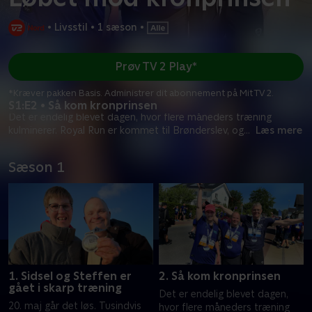
•
Livsstil
•
1 sæson
•
Prøv TV 2 Play*
*Kræver pakken Basis. Administrer dit abonnement på Mit TV 2.
S1:E2 • Så kom kronprinsen
Det er endelig blevet dagen, hvor flere måneders træning
kulminerer. Royal Run er kommet til Brønderslev, og
...
Læs mere
Sæson 1
1. Sidsel og Steffen er
2. Så kom kronprinsen
gået i skarp træning
Det er endelig blevet dagen,
20. maj går det løs. Tusindvis
hvor flere måneders træning