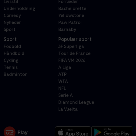
Livsstil
Forræder
Underholdning
Bachelorette
Comedy
Yellowstone
Nyheder
Paw Patrol
Sport
Barnaby
Sport
Populær sport
Fodbold
3F Superliga
Håndbold
Tour de France
Cykling
FIFA VM 2026
Tennis
A Liga
Badminton
ATP
WTA
NFL
Serie A
Diamond League
La Vuelta