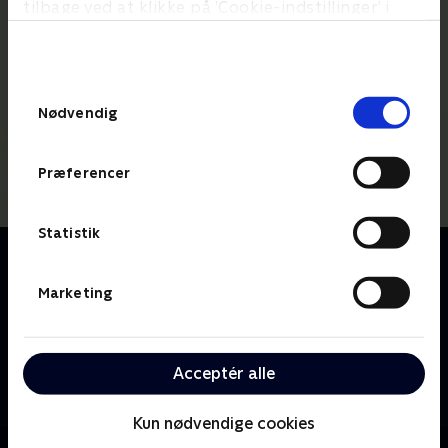
tilbage ved at klikke på ’Cookie-indstillinger’ i
bunden af siden. Læs mere om hvordan TV 2
behandler dine oplysninger i
TV 2s privatlivspolitik
.
Samtykkevalg
Nødvendig
Præferencer
Statistik
Om Lille prinsesse
Den lille prinsesse bor på slottet sammen med sine
Marketing
forældre, kongen og dronningen. Prinsessen har
både sølvske i munden og ben i næsen, og hendes
enorme nysgerrighed fører næsten altid ballade med
Acceptér alle
sig. Hun bliver umulig, når hun ikke får sin vilje, men
hvem kan stå for det søde prinsessesmil?
Kun nødvendige cookies