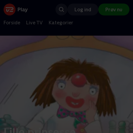
Log ind
Prøv nu
Forside
Live TV
Kategorier
Lille prinsesse