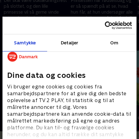
Der skal være udklædningsfest
Prinsessen har fødselsdag og
n
på slottet, og den lille
er så spændt på at se, hvad
prinsesse vil så gerne vinde
hun får, at hun undersøger alle
prisen for den bedste
overraskelserne på forhånd. Og
udklædning.
så er det jo slet ikke
1. november 2016 • 11 min
1. november 2016 • 11 min
spændende!
Andre så også
Samtykke
Detaljer
Om
Dine data og cookies
Vi bruger egne cookies og cookies fra
samarbejdspartnere for at give dig den bedste
oplevelse af TV 2 PLAY, til statistik og til at
målrette annoncer til dig. Vores
Stor & Lille
Lillefinger
samarbejdspartnere kan anvende cookie-data til
Børneserier • 1 sæsoner
Børneserier • 1
målrettet markedsføring på egne og andres
platforme. Du kan til- og fravælge cookies
herunder, og du kan altid trække dit samtykke