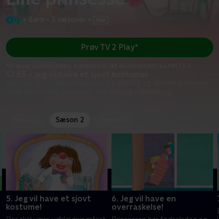
•
Børn
•
3 sæsoner
•
Prøv TV 2 Play*
*Kræver pakken Basis. Administrer dit abonnement på Mit TV 2.
S2:E5 • Jeg vil have et sjovt kostume!
Der skal være udklædningsfest på slottet, og den lille prinsesse
vil så gerne vinde prisen for den bedste udklædning.
Sæson 1
Sæson 2
Sæson 3
5. Jeg vil have et sjovt
6. Jeg vil have en
kostume!
overraskelse!
l