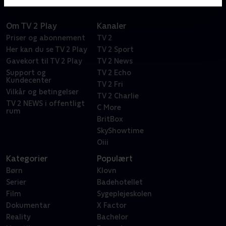
Om TV 2 Play
Kanaler
Priser og abonnement
TV 2
Her kan du se TV 2 Play
TV 2 Sport
Gavekort til TV 2 Play
TV 2 News
Support og
TV 2 Echo
Kundecenter
TV 2 Fri
Vilkår og betingelser
TV 2 Charlie
TV 2 NEWS i offentligt
C More
rum
BritBox
SkyShowtime
Oiii
Kategorier
Populært
Børn
Klovn
Serier
Badehotellet
Film
Sygeplejeskolen
Dokumentar
X Factor
Reality
Bachelor