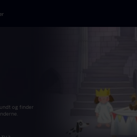
er
 rundt og finder
underne.