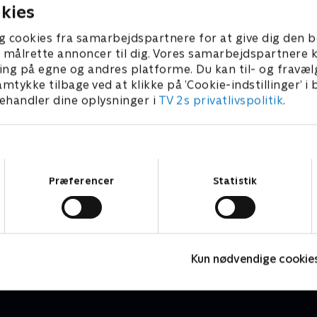
kies
g cookies fra samarbejdspartnere for at give dig den b
l at målrette annoncer til dig. Vores samarbejdspartner
ing på egne og andres platforme. Du kan til- og fravæl
amtykke tilbage ved at klikke på ’Cookie-indstillinger’ i
handler dine oplysninger i
TV 2s privatlivspolitik
.
Samtykkevalg
Præferencer
Statistik
Lillefinger
Børneserier • 1 sæsoner
B
Kun nødvendige cookie