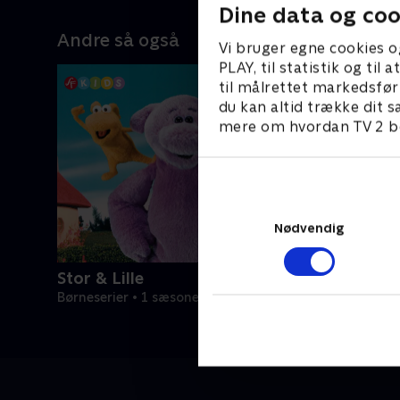
Dine data og coo
Andre så også
Vi bruger egne cookies o
PLAY, til statistik og ti
til målrettet markedsfør
du kan altid trække dit s
mere om hvordan TV 2 be
Nødvendig
Stor & Lille
Børneserier • 1 sæsoner