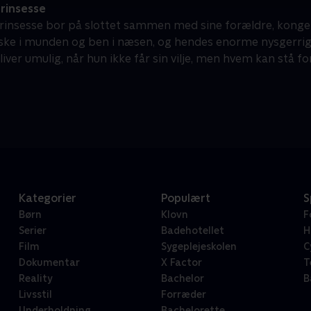
prinsesse
 prinsesse bor på slottet sammen med sine forældre, kong
ske i munden og ben i næsen, og hendes enorme nysgerrig
liver umulig, når hun ikke får sin vilje, men hvem kan stå f
Kategorier
Populært
S
Børn
Klovn
F
Serier
Badehotellet
H
Film
Sygeplejeskolen
C
Dokumentar
X Factor
T
Reality
Bachelor
B
Livsstil
Forræder
Underholdning
Bachelorette