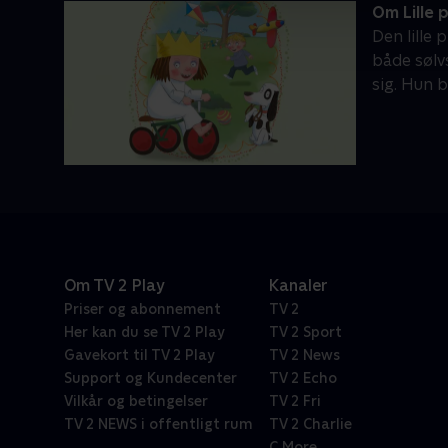
Om Lille 
Den lille
både sølv
sig. Hun b
Om TV 2 Play
Kanaler
Priser og abonnement
TV 2
Her kan du se TV 2 Play
TV 2 Sport
Gavekort til TV 2 Play
TV 2 News
Support og Kundecenter
TV 2 Echo
Vilkår og betingelser
TV 2 Fri
TV 2 NEWS i offentligt rum
TV 2 Charlie
C More