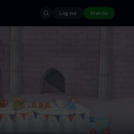
Log ind
Prøv nu