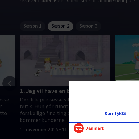
*Kræver pakken Basis. Administrer dit abonnement på Mit
Sæson 1
Sæson 2
Sæson 3
1. Jeg vil have en butik!
2. Det e
sesse
Den lille prinsesse vil lave sin egen
På slotte
m.
butik. Hun går rundt og finder
alle glæd
tte
forskellige fine ting at sælge, og snart
opdager, 
Samtykke
kommer kunderne.
med, er hu
1. november 2016 • 11 min
1. novembe