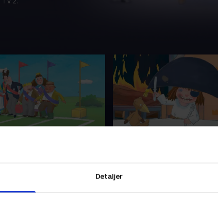
 TV 2.
r sportsdag
3. Jeg vil være sørøver!
t holder man sportsdag, og
Den lille prinsesse har best
er sig. Men da prinsessen
for at blive sørøver, for sør
Detaljer
hvem hun skal være på hold
temmelig uartige. De vasker 
n slet ikke glad.
og de gør aldrig, hvad der bl
r 2016 • 11 min
1. november 2016 • 11 min