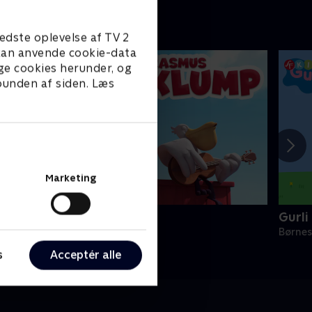
edste oplevelse af TV 2
e kan anvende cookie-data
ge cookies herunder, og
 bunden af siden. Læs
Marketing
Rasmus Klump
Gurli
ørneserier • 3 sæsoner
Børnes
s
Acceptér alle