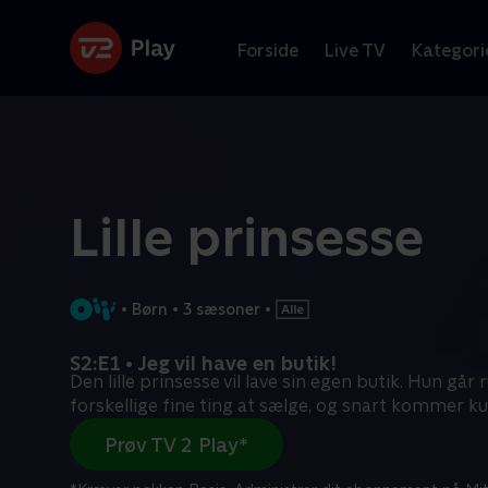
Forside
Live TV
Kategori
Lille prinsesse
•
Børn
•
3 sæsoner
•
S2:E1 • Jeg vil have en butik!
Den lille prinsesse vil lave sin egen butik. Hun går
forskellige fine ting at sælge, og snart kommer k
Prøv TV 2 Play*