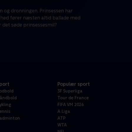
en og dronningen. Prinsessen har
hed fører næsten altid ballade med
or det søde prinsessesmil?
port
Populær sport
odbold
3F Superliga
åndbold
Tour de France
ykling
FIFA VM 2026
ennis
A Liga
adminton
ATP
WTA
NFL