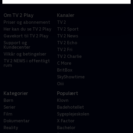
Om TV 2 Play
Kanaler
Priser og abonnement
TV 2
Her kan du se TV 2 Play
TV 2 Sport
Gavekort til TV 2 Play
TV 2 News
Support og
TV 2 Echo
Kundecenter
TV 2 Fri
Vilkår og betingelser
TV 2 Charlie
TV 2 NEWS i offentligt
C More
rum
BritBox
SkyShowtime
Oiii
Kategorier
Populært
Børn
Klovn
Serier
Badehotellet
Film
Sygeplejeskolen
Dokumentar
X Factor
Reality
Bachelor