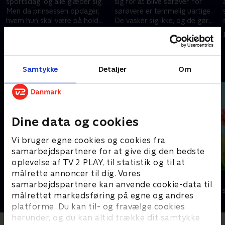
sportsdag, og alle glæder sig.
sig for at blive sørøver, for
Men da prinsessen opdager,
sørøvere er temmelig uartige.
hvem hun skal være på hold
De vasker sig ikke, og de gør
med, er hun slet ikke glad.
aldrig, hvad der bliver sagt.
1. november 2016 • 11 min
1. november 2016 • 11 min
Andre så også
Samtykke
Detaljer
Om
Dine data og cookies
Vi bruger egne cookies og cookies fra
samarbejdspartnere for at give dig den bedste
oplevelse af TV 2 PLAY, til statistik og til at
målrette annoncer til dig. Vores
Stor & Lille
Lillefinger
samarbejdspartnere kan anvende cookie-data til
Børneserier • 1 sæsoner
Børneserier • 1
målrettet markedsføring på egne og andres
platforme. Du kan til- og fravælge cookies
herunder, og du kan altid trække dit samtykke