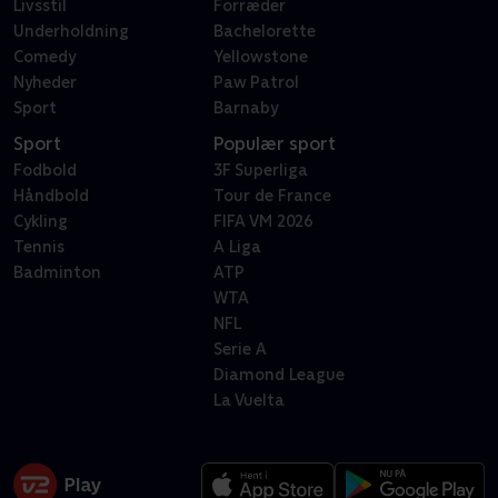
Livsstil
Forræder
Underholdning
Bachelorette
Comedy
Yellowstone
Nyheder
Paw Patrol
Sport
Barnaby
Sport
Populær sport
Fodbold
3F Superliga
Håndbold
Tour de France
Cykling
FIFA VM 2026
Tennis
A Liga
Badminton
ATP
WTA
NFL
Serie A
Diamond League
La Vuelta