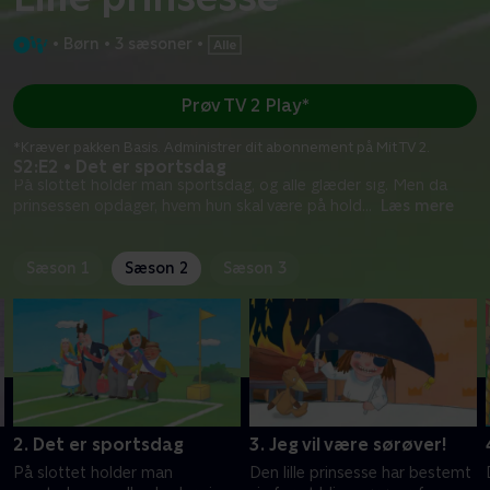
•
Børn
•
3 sæsoner
•
Prøv TV 2 Play*
*Kræver pakken Basis. Administrer dit abonnement på Mit TV 2.
S2:E2 • Det er sportsdag
På slottet holder man sportsdag, og alle glæder sig. Men da
prinsessen opdager, hvem hun skal være på hold
...
Læs mere
Sæson 1
Sæson 2
Sæson 3
2. Det er sportsdag
3. Jeg vil være sørøver!
På slottet holder man
Den lille prinsesse har bestemt