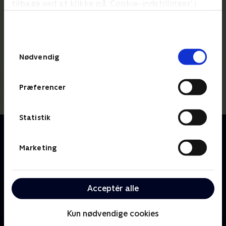
tilbage ved at klikke på ’Cookie-indstillinger’ i
bunden af siden. Læs mere om hvordan TV 2
behandler dine oplysninger i
TV 2s privatlivspolitik
.
Samtykkevalg
Nødvendig
Præferencer
Statistik
Om Lille prinsesse
Den lille prinsesse bor på slottet sammen med sine
Marketing
forældre, kongen og dronningen. Prinsessen har
både sølvske i munden og ben i næsen, og hendes
enorme nysgerrighed fører næsten altid ballade med
Acceptér alle
sig. Hun bliver umulig, når hun ikke får sin vilje, men
hvem kan stå for det søde prinsessesmil?
Kun nødvendige cookies