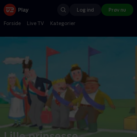
Log ind
Prøv nu
Forside
Live TV
Kategorier
Lille prinsesse