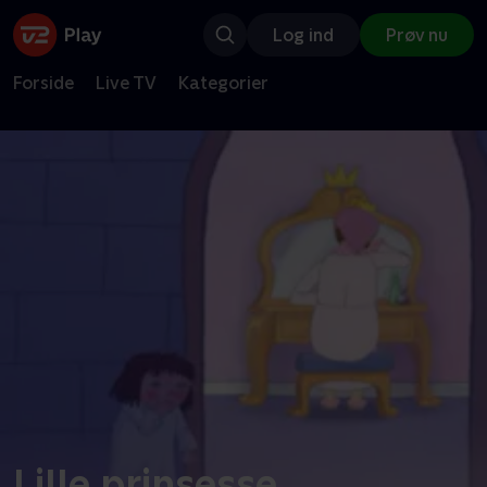
Log ind
Prøv nu
Forside
Live TV
Kategorier
Lille prinsesse