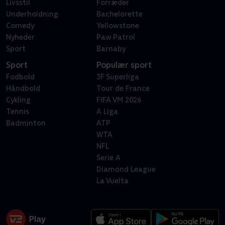
Livsstil
Forræder
Underholdning
Bachelorette
Comedy
Yellowstone
Nyheder
Paw Patrol
Sport
Barnaby
Sport
Populær sport
Fodbold
3F Superliga
Håndbold
Tour de France
Cykling
FIFA VM 2026
Tennis
A Liga
Badminton
ATP
WTA
NFL
Serie A
Diamond League
La Vuelta