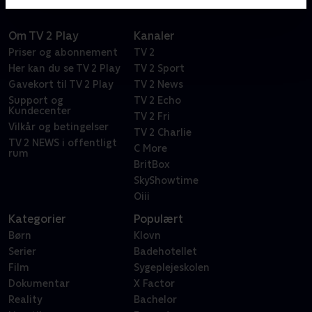
Om TV 2 Play
Kanaler
Priser og abonnement
TV 2
Her kan du se TV 2 Play
TV 2 Sport
Gavekort til TV 2 Play
TV 2 News
Support og
TV 2 Echo
Kundecenter
TV 2 Fri
Vilkår og betingelser
TV 2 Charlie
TV 2 NEWS i offentligt
C More
rum
BritBox
SkyShowtime
Oiii
Kategorier
Populært
Børn
Klovn
Serier
Badehotellet
Film
Sygeplejeskolen
Dokumentar
X Factor
Reality
Bachelor