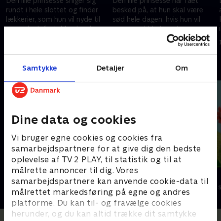
Den lille prinsesse sniger sig
Den lille prinsesse har fået
rundt i hele slottet og finder
besked på, at hun skal være
lækkerier, som hun vil nyde til
sød hele dagen, hvis hun vil
sin midnatsfest. Men kan hun
være med til at pynte
holde sig vågen så længe?
juletræet. Men det er nemmere
1. november 2016 • 11 min
1. november 2016 • 11 min
sagt end gjort.
Andre så også
Samtykke
Detaljer
Om
Dine data og cookies
Vi bruger egne cookies og cookies fra
samarbejdspartnere for at give dig den bedste
oplevelse af TV 2 PLAY, til statistik og til at
målrette annoncer til dig. Vores
Stor & Lille
Lillefinger
samarbejdspartnere kan anvende cookie-data til
Børneserier • 1 sæsoner
Børneserier • 1
målrettet markedsføring på egne og andres
platforme. Du kan til- og fravælge cookies
herunder, og du kan altid trække dit samtykke