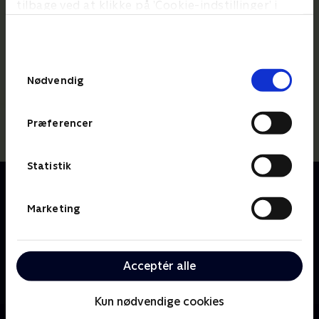
tilbage ved at klikke på ’Cookie-indstillinger’ i
bunden af siden. Læs mere om hvordan TV 2
behandler dine oplysninger i
TV 2s privatlivspolitik
.
Samtykkevalg
Nødvendig
Præferencer
Statistik
Om Lille prinsesse
Den lille prinsesse bor på slottet sammen med sine
Marketing
forældre, kongen og dronningen. Prinsessen har
både sølvske i munden og ben i næsen, og hendes
enorme nysgerrighed fører næsten altid ballade med
Acceptér alle
sig. Hun bliver umulig, når hun ikke får sin vilje, men
hvem kan stå for det søde prinsessesmil?
Kun nødvendige cookies