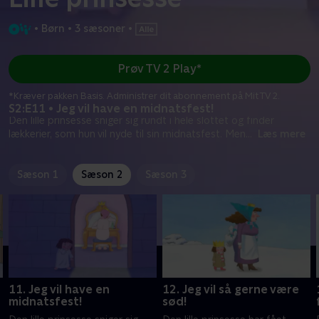
•
Børn
•
3 sæsoner
•
Prøv TV 2 Play*
*Kræver pakken Basis. Administrer dit abonnement på Mit TV 2.
S2:E11 • Jeg vil have en midnatsfest!
Den lille prinsesse sniger sig rundt i hele slottet og finder
lækkerier, som hun vil nyde til sin midnatsfest. Men
...
Læs mere
Sæson 1
Sæson 2
Sæson 3
11. Jeg vil have en
12. Jeg vil så gerne være
midnatsfest!
sød!