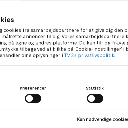
t rigtige har skrevet til
bejlere at kende på både s
ls Erik har inviteret fire
gruppedate, hvor hun sætt
ed på en gruppedate fuld
prøve.
kies
kelser.
2023 • 40 min
8. august 2023 • 40 min
g cookies fra samarbejdspartnere for at give dig den b
l at målrette annoncer til dig. Vores samarbejdspartner
ing på egne og andres platforme. Du kan til- og fravæl
amtykke tilbage ved at klikke på ’Cookie-indstillinger’ i
handler dine oplysninger i
TV 2s privatlivspolitik
.
Samtykkevalg
Præferencer
Statistik
Date mig nøgen UK
L
Kun nødvendige cookie
Reality • 7 sæsoner
R