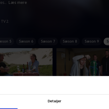
res
...
Læs mere
 TV 2.
æson 5
Sæson 6
Sæson 7
Sæson 8
Sæson 9
S
uppedate fuld af
3. Masser af sommerfugl
elser
maven
Detaljer
tager sine breve og håber,
Linea får rig mulighed for at