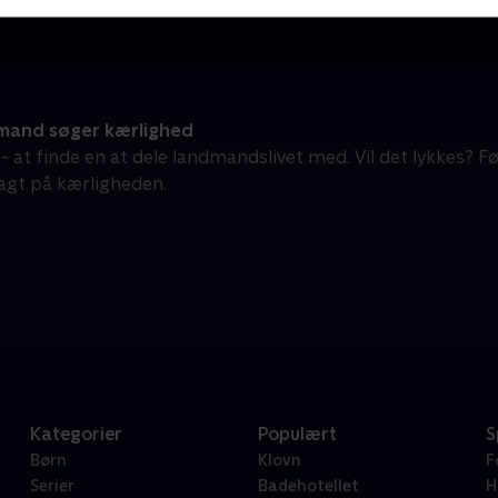
and søger kærlighed
 - at finde en at dele landmandslivet med. Vil det lykkes?
jagt på kærligheden.
Kategorier
Populært
S
Børn
Klovn
F
Serier
Badehotellet
H