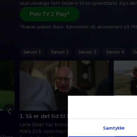
skal udvælge fem bejlere til en speeddate. Kan de
Prøv TV 2 Play*
*Kræver pakken Basis. Administrer dit abonnement på Mit
Sæson 1
Sæson 2
Sæson 3
Sæson 4
S
1. Så er det tid til breve!
2. En gr
overrask
Lene Beier har breve med til Jens og
Samtykke
Linea mod
Niels Erik, som hver især skal udvælge