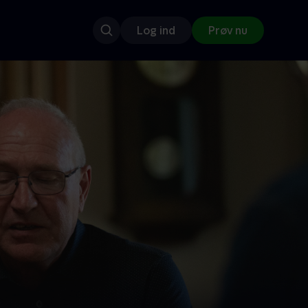
Log ind
Prøv nu