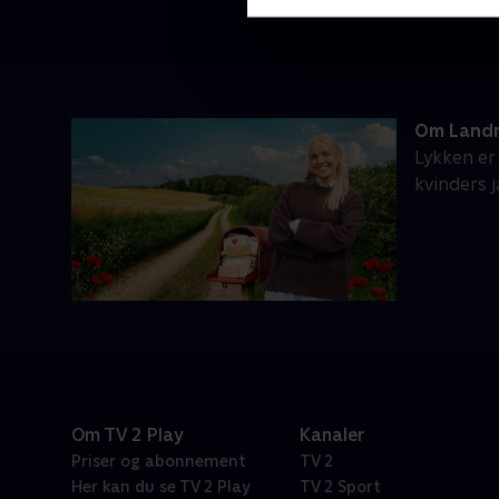
Om Landm
Lykken er
kvinders 
Om TV 2 Play
Kanaler
Priser og abonnement
TV 2
Her kan du se TV 2 Play
TV 2 Sport