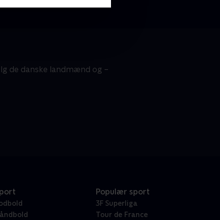
 Følg de danske landmænd og –
port
Populær sport
odbold
3F Superliga
åndbold
Tour de France