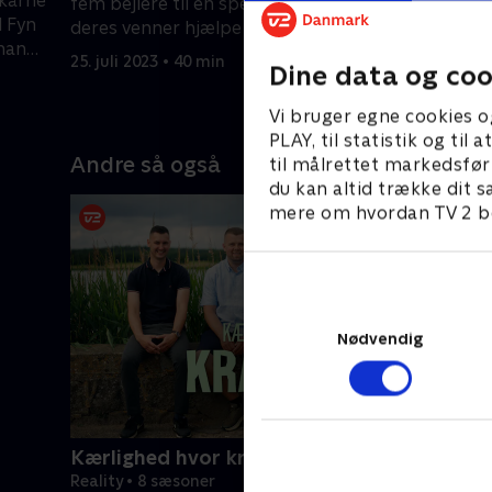
dkårne
at den hel
fem bejlere til en speeddate. Kan
l Fyn
hende. Nie
deres venner hjælpe med at finde de
 han
kvinder m
rette?
25. juli 2023 • 40 min
Dine data og coo
af overras
1. august 
Vi bruger egne cookies o
PLAY, til statistik og ti
Andre så også
til målrettet markedsfør
du kan altid trække dit s
mere om hvordan TV 2 be
Nødvendig
Kærlighed hvor kragerne vender
Reality • 8 sæsoner