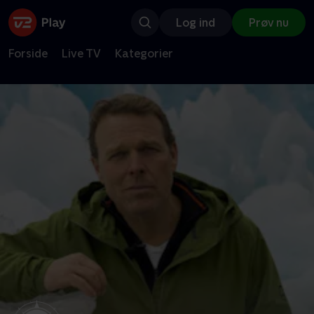
Log ind
Prøv nu
Forside
Live TV
Kategorier