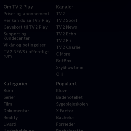
Om TV 2 Play
Kanaler
Priser og abonnement
TV 2
Her kan du se TV 2 Play
TV 2 Sport
Gavekort til TV 2 Play
TV 2 News
Support og
TV 2 Echo
Kundecenter
TV 2 Fri
Vilkår og betingelser
TV 2 Charlie
TV 2 NEWS i offentligt
C More
rum
BritBox
SkyShowtime
Oiii
Kategorier
Populært
Børn
Klovn
Serier
Badehotellet
Film
Sygeplejeskolen
Dokumentar
X Factor
Reality
Bachelor
Livsstil
Forræder