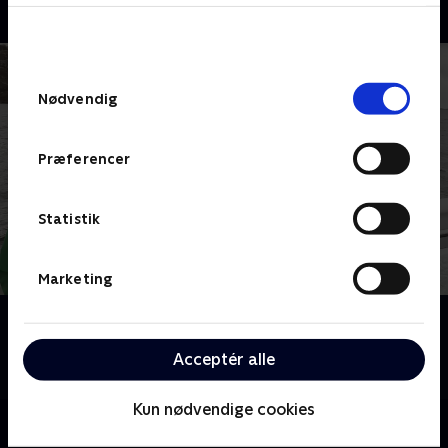
bunden af siden. Læs mere om hvordan TV 2
behandler dine oplysninger i
TV 2s privatlivspolitik
.
Samtykkevalg
Nødvendig
Præferencer
Statistik
Marketing
Om Kurs mod nord
Mikkel, Marian og deres sønner har i mange år drømt
Acceptér alle
om at sejle nordpå og udforske naturen og dyrelivet.
Kun nødvendige cookies