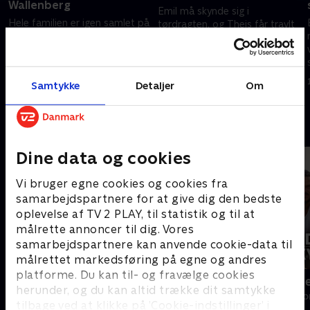
Wallenberg
Emil må skynde sig i
Hele familien er igen samlet på
tørdragten, og Theis får travlt
den gamle isbryder og går på
med dronen, da en kæmpe flok
opdagelse i en forladt russisk
hvidhvaler dukker op.
mineby.
27. november 2019 • 43 min
20. november 2019 • 42 min
Samtykke
Detaljer
Om
Andre så også
Dine data og cookies
Vi bruger egne cookies og cookies fra
samarbejdspartnere for at give dig den bedste
oplevelse af TV 2 PLAY, til statistik og til at
målrette annoncer til dig. Vores
samarbejdspartnere kan anvende cookie-data til
målrettet markedsføring på egne og andres
platforme. Du kan til- og fravælge cookies
Linde på Langeland
Kurs mod fje
herunder, og du kan altid trække dit samtykke
Livsstil • 5 sæsoner
Livsstil • 4 sæs
tilbage ved at klikke på ’Cookie-indstillinger’ i