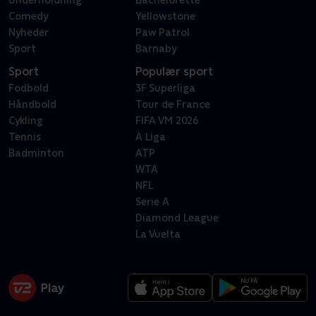
Underholdning
Bachelorette
Comedy
Yellowstone
Nyheder
Paw Patrol
Sport
Barnaby
Sport
Populær sport
Fodbold
3F Superliga
Håndbold
Tour de France
Cykling
FIFA VM 2026
Tennis
A Liga
Badminton
ATP
WTA
NFL
Serie A
Diamond League
La Vuelta