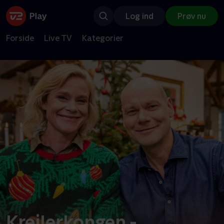
Log ind
Prøv nu
Forside
Live TV
Kategorier
Krejlerkongen -