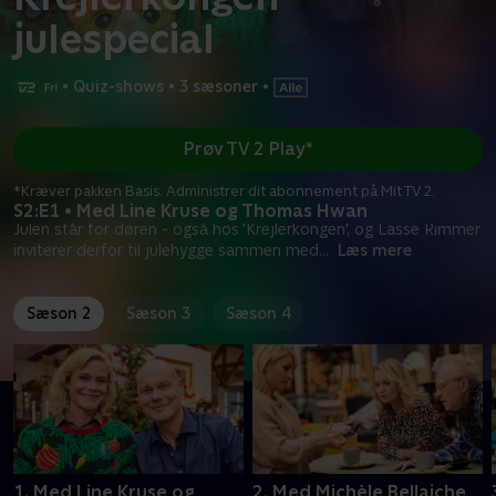
julespecial
•
Quiz-shows
•
3 sæsoner
•
Prøv TV 2 Play*
*Kræver pakken Basis. Administrer dit abonnement på Mit TV 2.
S2:E1 • Med Line Kruse og Thomas Hwan
Julen står for døren - også hos 'Krejlerkongen', og Lasse Rimmer
inviterer derfor til julehygge sammen med
...
Læs mere
Sæson 2
Sæson 3
Sæson 4
1. Med Line Kruse og
2. Med Michèle Bellaiche