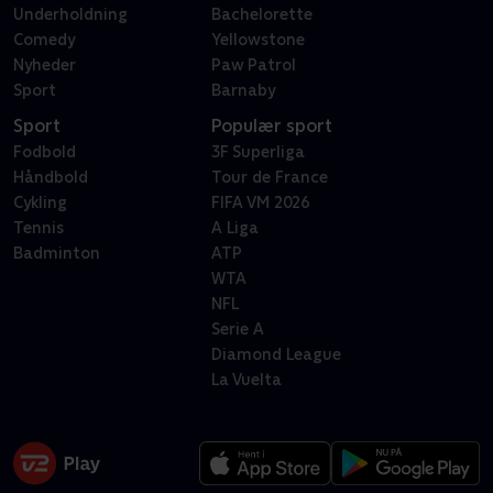
Underholdning
Bachelorette
Comedy
Yellowstone
Nyheder
Paw Patrol
Sport
Barnaby
Sport
Populær sport
Fodbold
3F Superliga
Håndbold
Tour de France
Cykling
FIFA VM 2026
Tennis
A Liga
Badminton
ATP
WTA
NFL
Serie A
Diamond League
La Vuelta