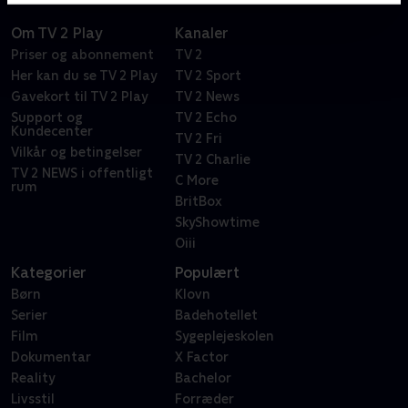
Om TV 2 Play
Kanaler
Priser og abonnement
TV 2
Her kan du se TV 2 Play
TV 2 Sport
Gavekort til TV 2 Play
TV 2 News
Support og
TV 2 Echo
Kundecenter
TV 2 Fri
Vilkår og betingelser
TV 2 Charlie
TV 2 NEWS i offentligt
C More
rum
BritBox
SkyShowtime
Oiii
Kategorier
Populært
Børn
Klovn
Serier
Badehotellet
Film
Sygeplejeskolen
Dokumentar
X Factor
Reality
Bachelor
Livsstil
Forræder