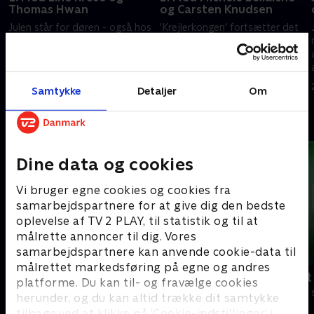
Thomas Hwan
og Carsten Knudsen
Julen står for døren - også hos
'Krejlerkongen' fortsætter det
'Krejlerkongen', og Lasse
gode julehumør, og Gertrud
Rimmer inviterer derfor til
Sand fra 'The Julekalender',
julehygge sammen med
alias Carsten Knudsen, møder
holdkaptajnerne Andreas Bo
tv-vært Michèle Bellaiche i
26. november 2018 • 29 min
27. november 2018 • 29 min
Samtykke
Detaljer
Om
og Annette Heick.
krejlerdysten.
Andre så også
Dine data og cookies
Vi bruger egne cookies og cookies fra
samarbejdspartnere for at give dig den bedste
oplevelse af TV 2 PLAY, til statistik og til at
målrette annoncer til dig. Vores
samarbejdspartnere kan anvende cookie-data til
målrettet markedsføring på egne og andres
Krejlerkongen
Ordet er mit
platforme. Du kan til- og fravælge cookies
Quiz-shows • 21 sæsoner
Quiz-shows • 5
herunder, og du kan altid trække dit samtykke
tilbage ved at klikke på ’Cookie-indstillinger’ i