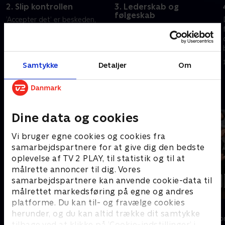
2. Slip kontrollen
3. Lederskab og
følgeskab
’Accepter det’ er beskeden,
Tredje dag handler om
som de 12 aspiranter hører,
samarbejde. I løbet af dagen
mens de får kastet sand i
skal aspiranterne tage stilling til
hovedet. Evnen til at være i
egne og andres evner til at
nuet bliver udfordret – både
29. august 2022 • 40 min
Samtykke
Detaljer
Om
lede. Da dagen er omme, er
over og under vandet.
5. september 2022 • 40 min
der kun 11 aspiranter tilbage.
Andre så også
Dine data og cookies
Vi bruger egne cookies og cookies fra
samarbejdspartnere for at give dig den bedste
oplevelse af TV 2 PLAY, til statistik og til at
målrette annoncer til dig. Vores
samarbejdspartnere kan anvende cookie-data til
målrettet markedsføring på egne og andres
platforme. Du kan til- og fravælge cookies
Spillet
Forræder
herunder, og du kan altid trække dit samtykke
Reality • 2 sæsoner
Reality • 4 sæso
tilbage ved at klikke på ’Cookie-indstillinger’ i