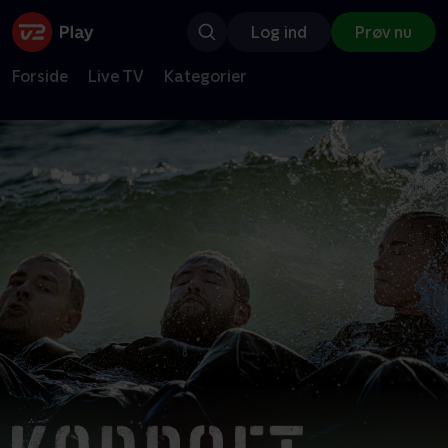
Log ind
Prøv nu
Forside
Live TV
Kategorier