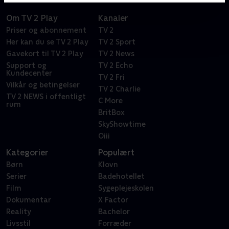
Om TV 2 Play
Kanaler
Priser og abonnement
TV 2
Her kan du se TV 2 Play
TV 2 Sport
Gavekort til TV 2 Play
TV 2 News
Support og
TV 2 Echo
Kundecenter
TV 2 Fri
Vilkår og betingelser
TV 2 Charlie
TV 2 NEWS i offentligt
C More
rum
BritBox
SkyShowtime
Oiii
Kategorier
Populært
Børn
Klovn
Serier
Badehotellet
Film
Sygeplejeskolen
Dokumentar
X Factor
Reality
Bachelor
Livsstil
Forræder