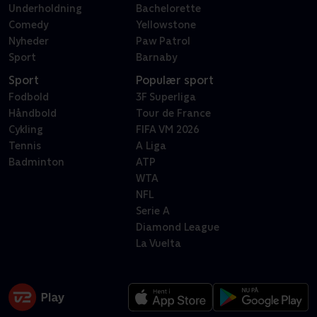
Underholdning
Bachelorette
Comedy
Yellowstone
Nyheder
Paw Patrol
Sport
Barnaby
Sport
Populær sport
Fodbold
3F Superliga
Håndbold
Tour de France
Cykling
FIFA VM 2026
Tennis
A Liga
Badminton
ATP
WTA
NFL
Serie A
Diamond League
La Vuelta