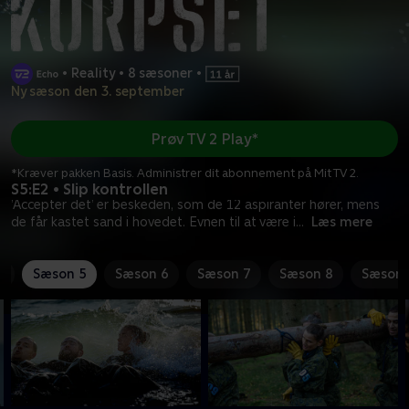
•
Reality
•
8 sæsoner
•
Ny sæson den 3. september
Prøv TV 2 Play*
*Kræver pakken Basis. Administrer dit abonnement på Mit TV 2.
S5:E2 • Slip kontrollen
’Accepter det’ er beskeden, som de 12 aspiranter hører, mens
de får kastet sand i hovedet. Evnen til at være i
...
Læs mere
4
Sæson 5
Sæson 6
Sæson 7
Sæson 8
Sæson 