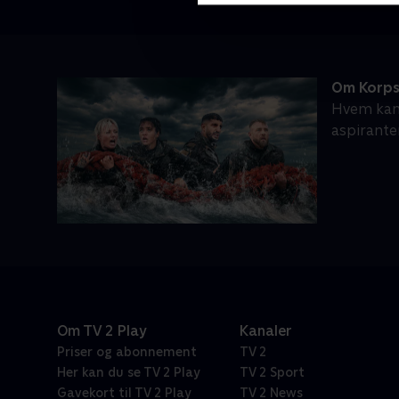
Om Korps
Hvem kan 
aspirante
Om TV 2 Play
Kanaler
Priser og abonnement
TV 2
Her kan du se TV 2 Play
TV 2 Sport
Gavekort til TV 2 Play
TV 2 News