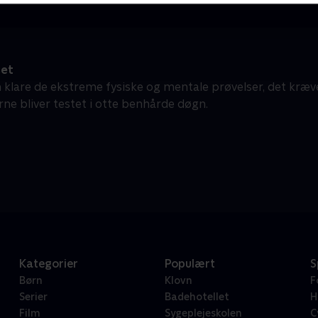
et
klare de ekstreme fysiske og mentale prøvelser, det kræver
rne bliver testet i otte benhårde døgn.
Kategorier
Populært
S
Børn
Klovn
F
Serier
Badehotellet
H
Film
Sygeplejeskolen
C