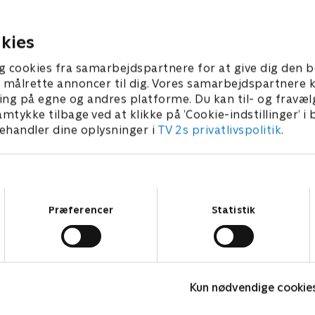
ndsprøjtning. Men
overskud til at bruge alt det
ens strabadser er intet
lært, for kan de ikke det, får
 der venter dem
konsekvenser
kies
021 • 39 min
19. april 2021 • 40 min
g cookies fra samarbejdspartnere for at give dig den b
l at målrette annoncer til dig. Vores samarbejdspartner
ing på egne og andres platforme. Du kan til- og fravæl
amtykke tilbage ved at klikke på ’Cookie-indstillinger’ i
handler dine oplysninger i
TV 2s privatlivspolitik
.
Samtykkevalg
Præferencer
Statistik
Forræder
F
Kun nødvendige cookie
Reality • 4 sæsoner
R