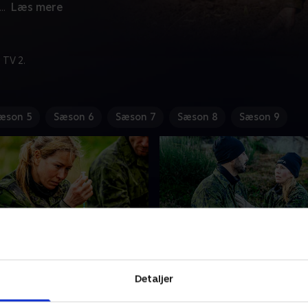
...
Læs mere
 TV 2.
æson 5
Sæson 6
Sæson 7
Sæson 8
Sæson 9
hed
7. Fokus
Detaljer
rne skal overvinde deres
Aspiranterne skal bevise, at
nåle, når de skal give sig
over stærk vilje og god fysi