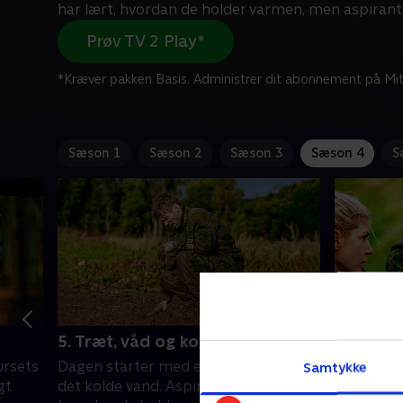
har lært, hvordan de holder varmen, men aspirant
Prøv TV 2 Play*
*Kræver pakken Basis. Administrer dit abonnement på Mit
Sæson 1
Sæson 2
Sæson 3
Sæson 4
S
5. Træt, våd og kold
6. I uvis
ursets
Dagen starter med en svømmetur i
Aspirante
Samtykke
gt
det kolde vand. Aspiranterne har lært,
skræk for 