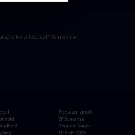
 at blive elitesoldat? Se med når
port
Populær sport
odbold
3F Superliga
åndbold
Tour de France
ykling
FIFA VM 2026