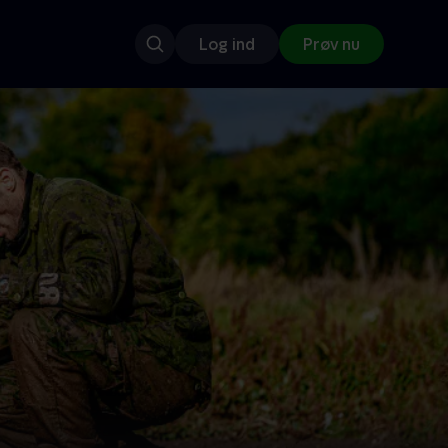
Log ind
Prøv nu