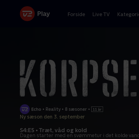
Forside
Live TV
Kategori
•
Reality
•
8 sæsoner
•
Ny sæson den 3. september
S4:E5 • Træt, våd og kold
Dagen starter med en svømmetur i det kolde vand