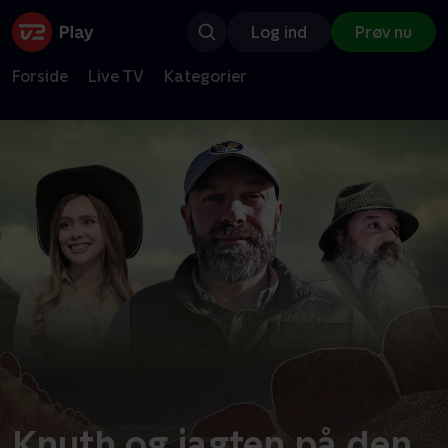
Log ind
Prøv nu
Forside
Live TV
Kategorier
Knuth og jagten på den