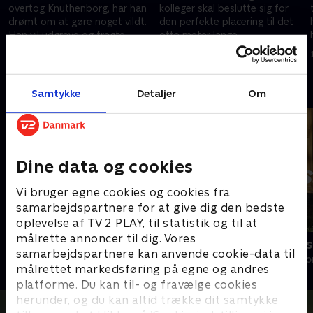
overtog Knuthenborg, har han
kolleger skal beslutte sig for
drømt om at gøre noget vildt.
den perfekte placering til det
Han vil udgrave og fragte
otte meter lange
skelettet af en Stegosaurus fra
dinosaurskelet, som de snart
3. april 2025 • 11 min
10. april 2025 • 10 min
USA til sit museum.
skal hente i USA.
Andre så også
Samtykke
Detaljer
Om
Dine data og cookies
Vi bruger egne cookies og cookies fra
samarbejdspartnere for at give dig den bedste
oplevelse af TV 2 PLAY, til statistik og til at
målrette annoncer til dig. Vores
Mads til grænsen
Hjemme hos
samarbejdspartnere kan anvende cookie-data til
Livsstil • 1 sæsoner
Livsstil • 1 sæs
målrettet markedsføring på egne og andres
platforme. Du kan til- og fravælge cookies
herunder, og du kan altid trække dit samtykke