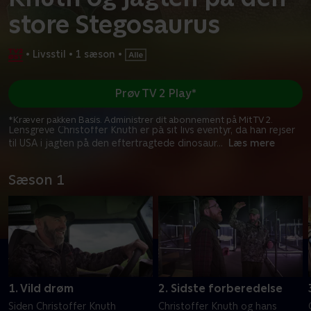
store Stegosaurus
•
Livsstil
•
1 sæson
•
Prøv TV 2 Play*
*Kræver pakken Basis. Administrer dit abonnement på Mit TV 2.
Lensgreve Christoffer Knuth er på sit livs eventyr, da han rejser
til USA i jagten på den eftertragtede dinosaur
...
Læs mere
Sæson 1
1. Vild drøm
2. Sidste forberedelse
Siden Christoffer Knuth
Christoffer Knuth og hans