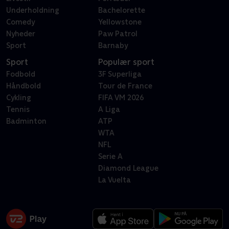
Underholdning
Bachelorette
Comedy
Yellowstone
Nyheder
Paw Patrol
Sport
Barnaby
Sport
Populær sport
Fodbold
3F Superliga
Håndbold
Tour de France
Cykling
FIFA VM 2026
Tennis
A Liga
Badminton
ATP
WTA
NFL
Serie A
Diamond League
La Vuelta