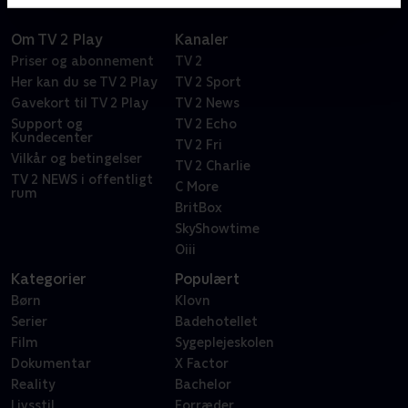
Om TV 2 Play
Kanaler
Priser og abonnement
TV 2
Her kan du se TV 2 Play
TV 2 Sport
Gavekort til TV 2 Play
TV 2 News
Support og
TV 2 Echo
Kundecenter
TV 2 Fri
Vilkår og betingelser
TV 2 Charlie
TV 2 NEWS i offentligt
C More
rum
BritBox
SkyShowtime
Oiii
Kategorier
Populært
Børn
Klovn
Serier
Badehotellet
Film
Sygeplejeskolen
Dokumentar
X Factor
Reality
Bachelor
Livsstil
Forræder