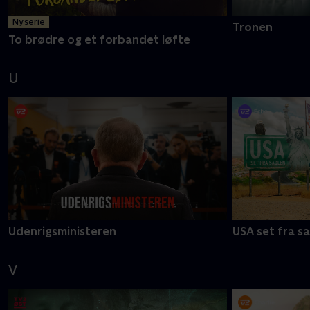
Ny serie
Tronen
To brødre og et forbandet løfte
U
Udenrigsministeren
USA set fra s
V