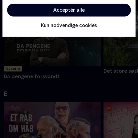
D
Acceptér alle
Kun nødvendige cookies
Ny serie
Det store søs
Da pengene forsvandt
E