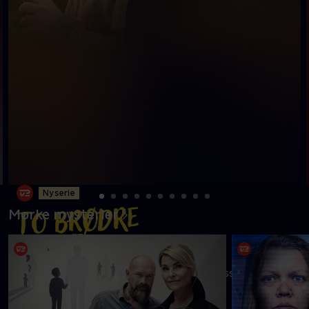
Ny serie
Mørke mysterier
Nicolei vil dø, men han har lovet sin mor at passe på sin
uregerlige lillebror