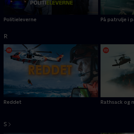
Politieleverne
På patrulje i 
R
Reddet
Rathsack og 
S