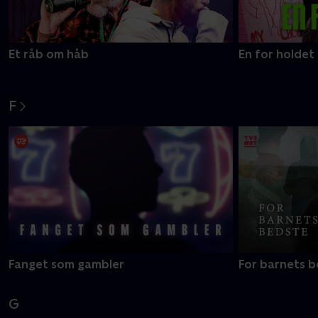
Et råb om håb
En for holdet
F
Fanget som gambler
For barnets 
G