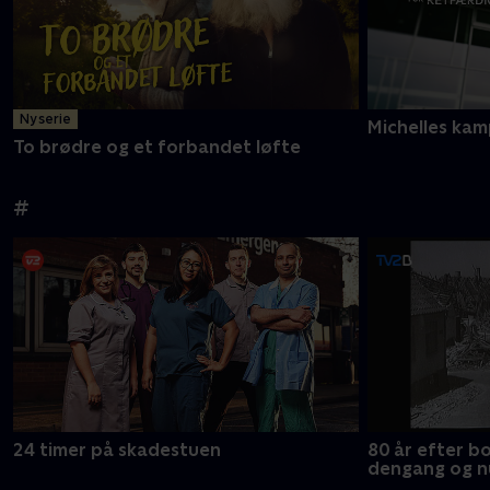
Ny serie
Michelles kam
To brødre og et forbandet løfte
#
24 timer på skadestuen
80 år efter 
dengang og n