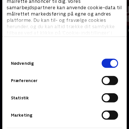
målrette annoncer til dig. Vores
samarbejdspartnere kan anvende cookie-data til
målrettet markedsføring på egne og andres
platforme. Du kan til- og fravælge cookies
herunder, og du kan altid trække dit samtykke
Borte med blæsten
Bestseller på
tilbage ved at klikke på ’Cookie-indstillinger’ i
bunden af siden. Læs mere om hvordan TV 2
behandler dine oplysninger i
C
TV 2s privatlivspolitik
.
Samtykkevalg
Nødvendig
Præferencer
Statistik
Catfish: The TV Show
Marketing