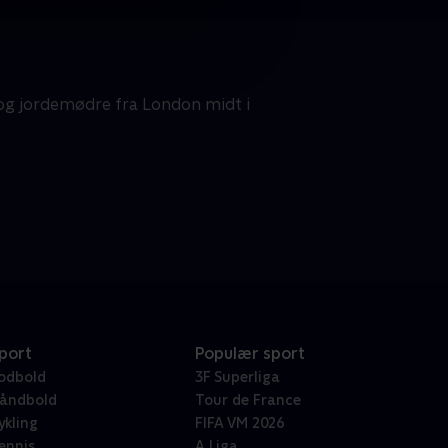
 og jordemødre fra London midt i
port
Populær sport
odbold
3F Superliga
åndbold
Tour de France
ykling
FIFA VM 2026
ennis
A Liga