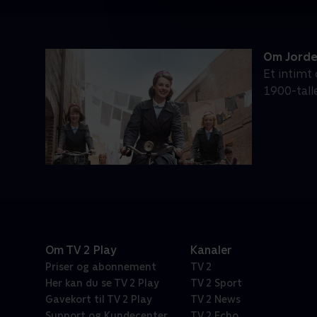
Om Jord
Et intimt
1900-tall
Om TV 2 Play
Kanaler
Priser og abonnement
TV 2
Her kan du se TV 2 Play
TV 2 Sport
Gavekort til TV 2 Play
TV 2 News
Support og Kundecenter
TV 2 Echo