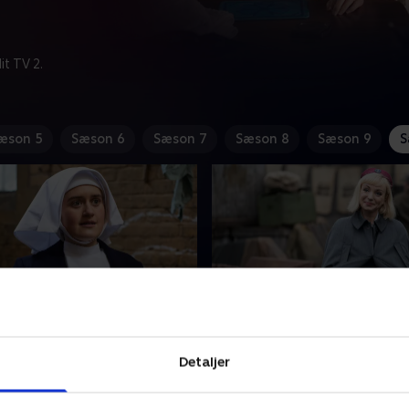
t TV 2.
æson 5
Sæson 6
Sæson 7
Sæson 8
Sæson 9
S
de 6
7. Episode 7
nces tager sig af en gravid
Personalet på Nonnatus Ho
Detaljer
r lider af dybe psykiske
bearbejder Nancys afslørin
rixie skaber forargelse i
søster Hilda tager ansvaret,