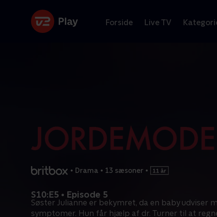
Forside
Live TV
Kategori
•
Drama
•
13 sæsoner
•
S10:E5 • Episode 5
Søster Julianne er bekymret, da en baby udviser 
symptomer. Hun får hjælp af dr. Turner til at regn