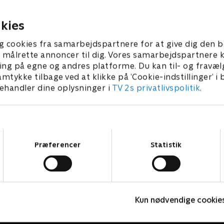
, og Nancy afslører en
speciel baby bliver født.
hed.
3 • 58 min
1. maj 2023 • 59 min
kies
g cookies fra samarbejdspartnere for at give dig den b
l at målrette annoncer til dig. Vores samarbejdspartner
ing på egne og andres platforme. Du kan til- og fravæl
amtykke tilbage ved at klikke på ’Cookie-indstillinger’ i
handler dine oplysninger i
TV 2s privatlivspolitik
.
Samtykkevalg
Præferencer
Statistik
Doc Martin
B
Kun nødvendige cookie
Drama • 10 sæsoner
D