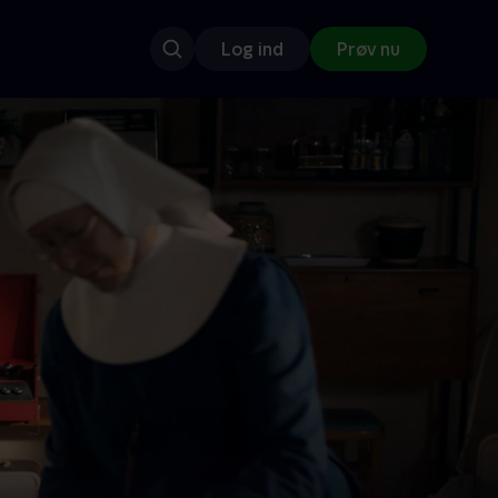
Log ind
Prøv nu