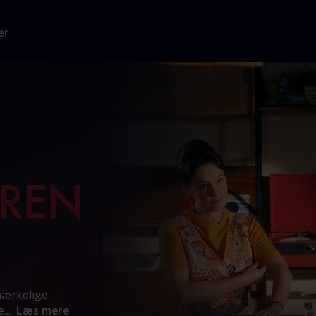
er
mærkelige
e
...
Læs mere