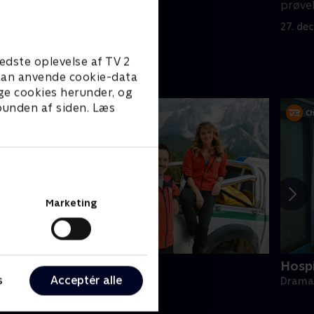
prøvel
fundet
27. de
edste oplevelse af TV 2
e kan anvende cookie-data
ge cookies herunder, og
 bunden af siden. Læs
Marketing
jergets helte
Hospi
s
Acceptér alle
rama • 15 sæsoner
Drama 