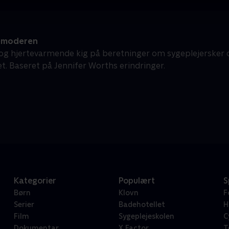
emoderen
 og hjertevarmende kig på beretninger om sygeplejersker
et. Baseret på Jennifer Worths erindringer.
Kategorier
Populært
S
Børn
Klovn
F
Serier
Badehotellet
H
Film
Sygeplejeskolen
C
Dokumentar
X Factor
T