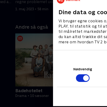
med at
regne problemet ud.
samfundet
hemmelig
1. maj 2023 • 58 min
1. maj 202
Dine data og coo
Vi bruger egne cookies o
PLAY, til statistik og ti
Andre så også
til målrettet markedsfør
du kan altid trække dit s
mere om hvordan TV 2 be
Nødvendig
Badehotellet
Drama • 10 sæsoner