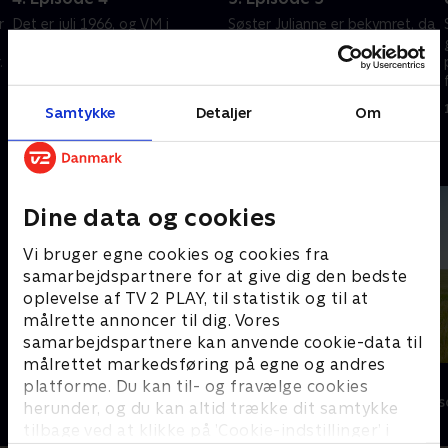
r
Det er juli 1966, og VM i
Søster Julianne er bekymret, da
fodbold skaber hysteri for
en baby udviser mærkelige
.
nogle. Fred laver et risikabelt
symptomer. Hun får hjælp af
væddemål om finalen. Cyril og
dr. Turner til at regne
Lucilles forhold fortsætter
problemet ud.
1. maj 2023 • 59 min
1. maj 2023 • 58 min
Samtykke
Detaljer
Om
med at blomstre.
Andre så også
Dine data og cookies
Vi bruger egne cookies og cookies fra
samarbejdspartnere for at give dig den bedste
oplevelse af TV 2 PLAY, til statistik og til at
målrette annoncer til dig. Vores
samarbejdspartnere kan anvende cookie-data til
målrettet markedsføring på egne og andres
Badehotellet
Doc Martin
platforme. Du kan til- og fravælge cookies
Drama • 10 sæsoner
Drama • 10 sæs
herunder, og du kan altid trække dit samtykke
tilbage ved at klikke på ’Cookie-indstillinger’ i