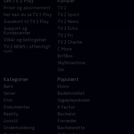
Om TV 2 Play
Kanaler
Priser og abonnement
TV 2
Her kan du se TV 2 Play
TV 2 Sport
Gavekort til TV 2 Play
TV 2 News
Support og
TV 2 Echo
Kundecenter
TV 2 Fri
Vilkår og betingelser
TV 2 Charlie
TV 2 NEWS i offentligt
C More
rum
BritBox
SkyShowtime
Oiii
Kategorier
Populært
Børn
Klovn
Serier
Badehotellet
Film
Sygeplejeskolen
Dokumentar
X Factor
Reality
Bachelor
Livsstil
Forræder
Underholdning
Bachelorette