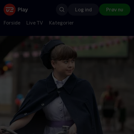
Log ind
Prøv nu
Forside
Live TV
Kategorier