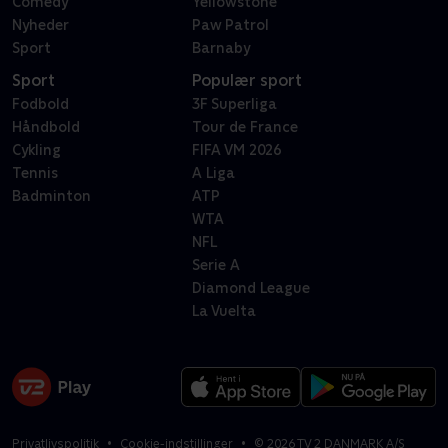
Comedy
Yellowstone
Nyheder
Paw Patrol
Sport
Barnaby
Sport
Populær sport
Fodbold
3F Superliga
Håndbold
Tour de France
Cykling
FIFA VM 2026
Tennis
A Liga
Badminton
ATP
WTA
NFL
Serie A
Diamond League
La Vuelta
Privatlivspolitik
Cookie-indstillinger
©
2026
TV 2 DANMARK A/S