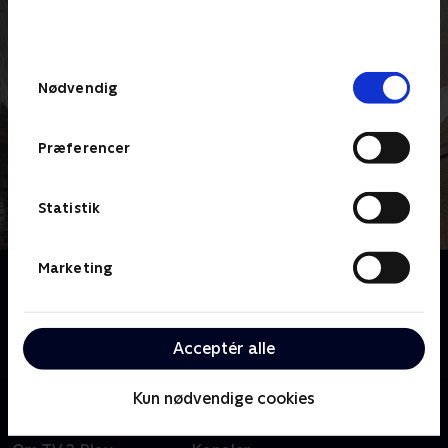
bunden af siden. Læs mere om hvordan TV 2
behandler dine oplysninger i
TV 2s privatlivspolitik
.
Samtykkevalg
Nødvendig
Præferencer
Statistik
Marketing
Om Jordemoderen
Et intimt og hjertevarmende kig på beretninger om
sygeplejersker og jordemødre fra London midt i
Acceptér alle
1900-tallet. Baseret på Jennifer Worths erindringer.
Kun nødvendige cookies