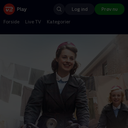
Log ind
Prøv nu
Forside
Live TV
Kategorier