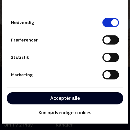
behandler dine oplysninger i
TV 2s privatlivspolitik
.
Samtykkevalg
Nødvendig
Præferencer
Statistik
Om Jordemoderen
Marketing
Et intimt og hjertevarmende kig på beretninger om
sygeplejersker og jordemødre fra London midt i
1900-tallet. Baseret på Jennifer Worths erindringer.
Acceptér alle
Kun nødvendige cookies
Om TV 2 Play
Kanaler