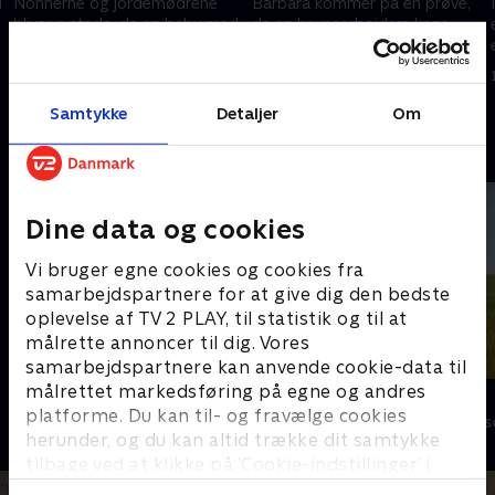
i
Nonnerne og jordemødrene
Barbara kommer på en prøve,
bliver rystede, da en baby med
da en havnearbejders kone
alvorlige misdannelser bliver
bliver tvunget til et svært valg.
født.
1. maj 2023 • 58 min
1. maj 2023 • 58 min
Samtykke
Detaljer
Om
Andre så også
Dine data og cookies
Vi bruger egne cookies og cookies fra
samarbejdspartnere for at give dig den bedste
oplevelse af TV 2 PLAY, til statistik og til at
målrette annoncer til dig. Vores
samarbejdspartnere kan anvende cookie-data til
målrettet markedsføring på egne og andres
Badehotellet
Doc Martin
platforme. Du kan til- og fravælge cookies
Drama • 10 sæsoner
Drama • 10 sæs
herunder, og du kan altid trække dit samtykke
tilbage ved at klikke på ’Cookie-indstillinger’ i
bunden af siden. Læs mere om hvordan TV 2