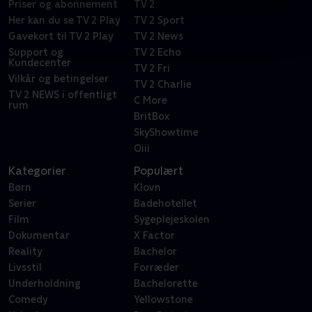
Priser og abonnement
TV 2
Her kan du se TV 2 Play
TV 2 Sport
Gavekort til TV 2 Play
TV 2 News
Support og
TV 2 Echo
Kundecenter
TV 2 Fri
Vilkår og betingelser
TV 2 Charlie
TV 2 NEWS i offentligt
C More
rum
BritBox
SkyShowtime
Oiii
Kategorier
Populært
Børn
Klovn
Serier
Badehotellet
Film
Sygeplejeskolen
Dokumentar
X Factor
Reality
Bachelor
Livsstil
Forræder
Underholdning
Bachelorette
Comedy
Yellowstone