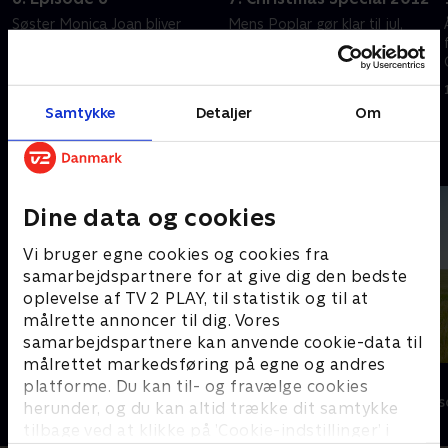
Søster Monica Joan bliver
Mens Poplar gør klar til jul,
beskyldt for at stjæle, og
bliver der fundet en efterladt
Chummys mor kommer på
baby.
besøg.
1. maj 2023 • 73 min
1. maj 2023 • 59 min
Samtykke
Detaljer
Om
Andre så også
Dine data og cookies
Vi bruger egne cookies og cookies fra
samarbejdspartnere for at give dig den bedste
oplevelse af TV 2 PLAY, til statistik og til at
målrette annoncer til dig. Vores
samarbejdspartnere kan anvende cookie-data til
målrettet markedsføring på egne og andres
Badehotellet
Doc Martin
platforme. Du kan til- og fravælge cookies
Drama • 10 sæsoner
Drama • 10 sæs
herunder, og du kan altid trække dit samtykke
tilbage ved at klikke på ’Cookie-indstillinger’ i