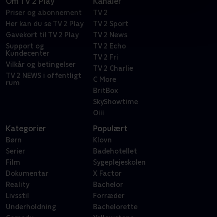
Om TV 2 Play
Kanaler
Priser og abonnement
TV 2
Her kan du se TV 2 Play
TV 2 Sport
Gavekort til TV 2 Play
TV 2 News
Support og
TV 2 Echo
Kundecenter
TV 2 Fri
Vilkår og betingelser
TV 2 Charlie
TV 2 NEWS i offentligt
C More
rum
BritBox
SkyShowtime
Oiii
Kategorier
Populært
Børn
Klovn
Serier
Badehotellet
Film
Sygeplejeskolen
Dokumentar
X Factor
Reality
Bachelor
Livsstil
Forræder
Underholdning
Bachelorette