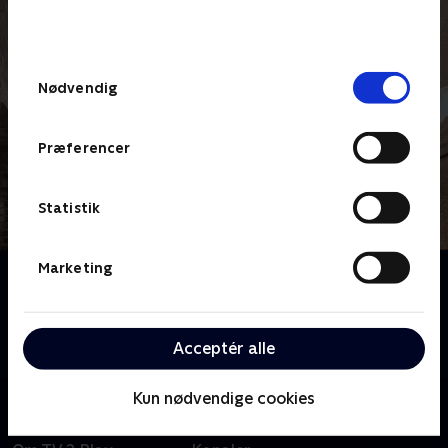
bunden af siden. Læs mere om hvordan TV 2
behandler dine oplysninger i
TV 2s privatlivspolitik
.
Samtykkevalg
Nødvendig
Præferencer
Statistik
Marketing
Om Jordemoderen
Et intimt og hjertevarmende kig på beretninger om
sygeplejersker og jordemødre fra London midt i
Acceptér alle
1900-tallet. Baseret på Jennifer Worths erindringer.
Kun nødvendige cookies