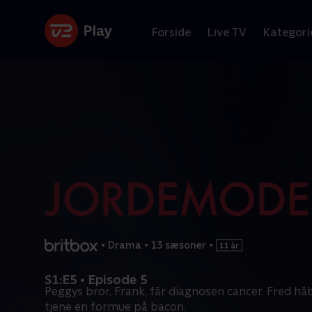
Forside
Live TV
Kategori
•
Drama
•
13 sæsoner
•
S1:E5 • Episode 5
Peggys bror, Frank, får diagnosen cancer. Fred håb
tjene en formue på bacon.