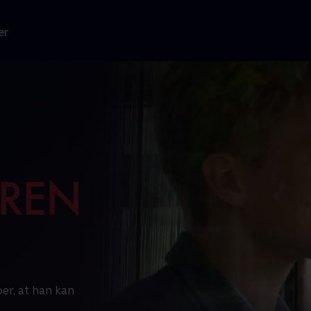
er
er, at han kan