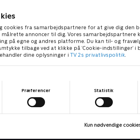
3 • 59 min
kies
g cookies fra samarbejdspartnere for at give dig den b
l at målrette annoncer til dig. Vores samarbejdspartner
ing på egne og andres platforme. Du kan til- og fravæl
amtykke tilbage ved at klikke på ’Cookie-indstillinger’ i
handler dine oplysninger i
TV 2s privatlivspolitik
.
Samtykkevalg
Præferencer
Statistik
Doc Martin
H
Kun nødvendige cookie
Drama • 10 sæsoner
D