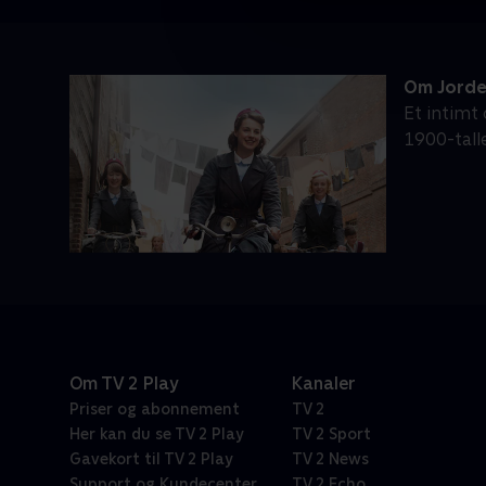
Om Jord
Et intimt
1900-tall
Om TV 2 Play
Kanaler
Priser og abonnement
TV 2
Her kan du se TV 2 Play
TV 2 Sport
Gavekort til TV 2 Play
TV 2 News
Support og Kundecenter
TV 2 Echo