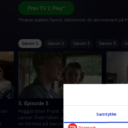
Prøv TV 2 Play*
*Kræver pakken Favorit. Administrer dit abonnement på Mi
Sæson 1
Sæson 2
Sæson 3
Sæson 4
S
5. Episode 5
6. Episo
 sin
Peggys bror, Frank, får diagnosen
Søster Mo
Samtykke
cancer. Fred håber, at han kan tjene
for at st
.
en formue på bacon.
kommer p