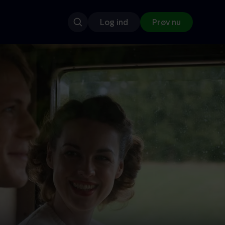
Log ind
Prøv nu