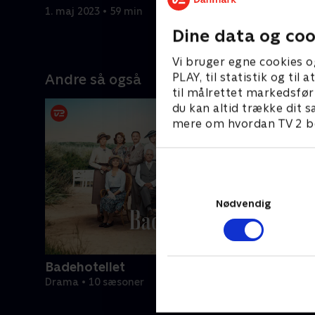
1. maj 2023 • 59 min
1. maj 202
Dine data og coo
Vi bruger egne cookies o
PLAY, til statistik og ti
Andre så også
til målrettet markedsfør
du kan altid trække dit s
mere om hvordan TV 2 be
Nødvendig
Badehotellet
Drama • 10 sæsoner