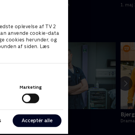
1. maj 2023 • 59 min
1. maj
edste oplevelse af TV 2
e kan anvende cookie-data
ge cookies herunder, og
 bunden af siden. Læs
Marketing
ospitalet i Holby
Bjerg
s
Acceptér alle
rama • 1 sæsoner
Drama 