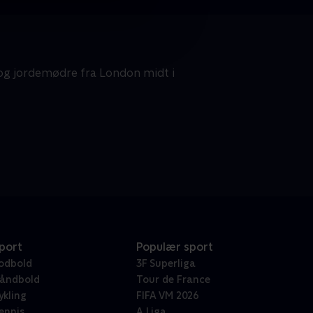
 og jordemødre fra London midt i
port
Populær sport
odbold
3F Superliga
åndbold
Tour de France
ykling
FIFA VM 2026
ennis
A Liga