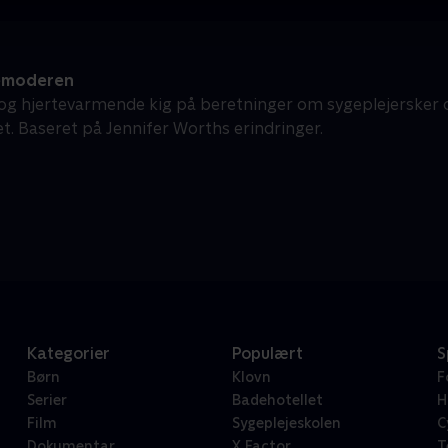
emoderen
 og hjertevarmende kig på beretninger om sygeplejersker
et. Baseret på Jennifer Worths erindringer.
Kategorier
Populært
S
Børn
Klovn
F
Serier
Badehotellet
H
Film
Sygeplejeskolen
C
Dokumentar
X Factor
T