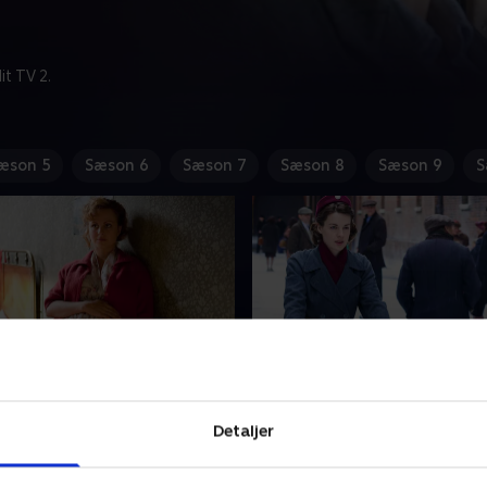
t TV 2.
æson 5
Sæson 6
Sæson 7
Sæson 8
Sæson 9
S
de 6
7. Christmas Special 201
nica Joan bliver beskyldt
Mens Poplar gør klar til jul, 
Detaljer
jæle, og Chummys mor
fundet en efterladt baby.
å besøg.
1. maj 2023 • 73 min