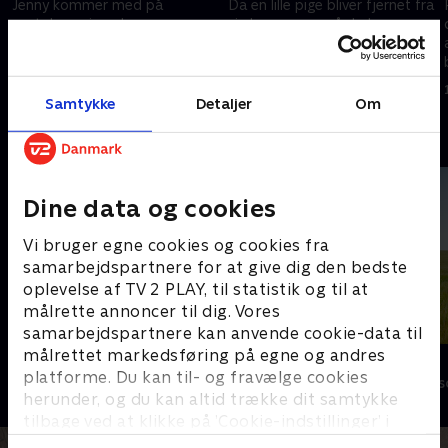
Jenny kommer med på
Da en lille pige bliver fjernet fra
vagtplanen i nogle uger.
sin barnevogn, går hele
kvarteret sammen om at lede
1. maj 2023 • 59 min
efter hende.
1. maj 2023 • 58 min
Samtykke
Detaljer
Om
Andre så også
Dine data og cookies
Vi bruger egne cookies og cookies fra
samarbejdspartnere for at give dig den bedste
oplevelse af TV 2 PLAY, til statistik og til at
målrette annoncer til dig. Vores
samarbejdspartnere kan anvende cookie-data til
målrettet markedsføring på egne og andres
Badehotellet
Doc Martin
platforme. Du kan til- og fravælge cookies
Drama • 10 sæsoner
Drama • 10 sæs
herunder, og du kan altid trække dit samtykke
tilbage ved at klikke på ’Cookie-indstillinger’ i
bunden af siden. Læs mere om hvordan TV 2