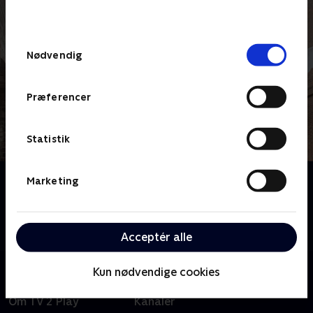
behandler dine oplysninger i
TV 2s privatlivspolitik
.
Samtykkevalg
Nødvendig
Præferencer
Statistik
Om Jordemoderen
Marketing
Et intimt og hjertevarmende kig på beretninger om
sygeplejersker og jordemødre fra London midt i
1900-tallet. Baseret på Jennifer Worths erindringer.
Acceptér alle
Kun nødvendige cookies
Om TV 2 Play
Kanaler