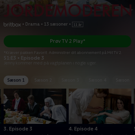
•
Drama
•
13 sæsoner
•
Prøv TV 2 Play*
*Kræver pakken Favorit. Administrer dit abonnement på Mit TV 2.
S1:E3 • Episode 3
Jenny kommer med på vagtplanen i nogle uger.
Sæson 1
Sæson 2
Sæson 3
Sæson 4
Sæson 5
3. Episode 3
4. Episode 4