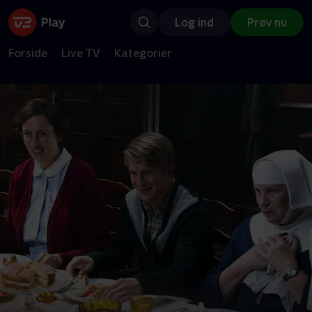
Log ind
Prøv nu
Forside
Live TV
Kategorier