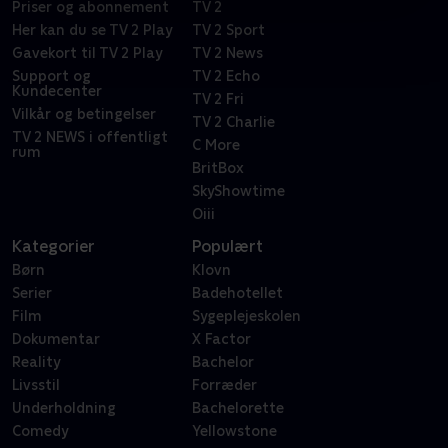
Priser og abonnement
TV 2
Her kan du se TV 2 Play
TV 2 Sport
Gavekort til TV 2 Play
TV 2 News
Support og
TV 2 Echo
Kundecenter
TV 2 Fri
Vilkår og betingelser
TV 2 Charlie
TV 2 NEWS i offentligt
C More
rum
BritBox
SkyShowtime
Oiii
Kategorier
Populært
Børn
Klovn
Serier
Badehotellet
Film
Sygeplejeskolen
Dokumentar
X Factor
Reality
Bachelor
Livsstil
Forræder
Underholdning
Bachelorette
Comedy
Yellowstone