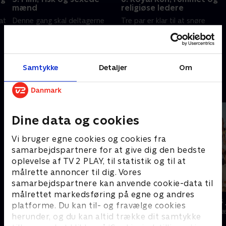
mænd
religiøse ledere
at
Denne gang skal deltagerne
Tre par er klar til at snøre
både quizze i billogoer,
løbeskoene og gøre sig klar til
filminstruktører og sexede
en royal løbetur fra de danske
mænd. Vi genbesøger også de
byer og helt ud til fjerne
Olympiske Lege i Paris.
planeter.
22. februar 2026 • 52 min
1. marts 2026 • 53 min
Samtykke
Detaljer
Om
Andre så også
Dine data og cookies
Vi bruger egne cookies og cookies fra
samarbejdspartnere for at give dig den bedste
oplevelse af TV 2 PLAY, til statistik og til at
målrette annoncer til dig. Vores
samarbejdspartnere kan anvende cookie-data til
målrettet markedsføring på egne og andres
Danmarks dummeste
24 stjerners 
platforme. Du kan til- og fravælge cookies
TV-Shows • 1 sæsoner
TV-Shows • 1 s
herunder, og du kan altid trække dit samtykke