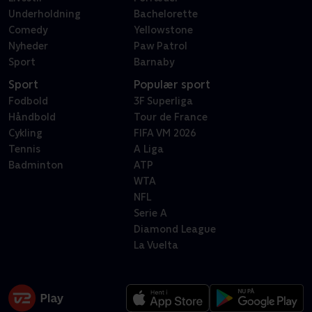
Underholdning
Bachelorette
Comedy
Yellowstone
Nyheder
Paw Patrol
Sport
Barnaby
Sport
Populær sport
Fodbold
3F Superliga
Håndbold
Tour de France
Cykling
FIFA VM 2026
Tennis
A Liga
Badminton
ATP
WTA
NFL
Serie A
Diamond League
La Vuelta