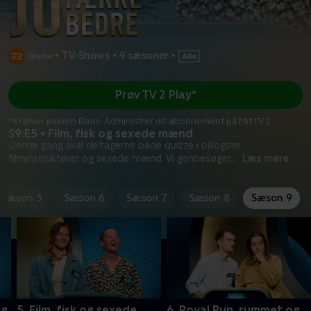
•
TV-Shows
•
9 sæsoner
•
Prøv TV 2 Play*
*Kræver pakken Basis. Administrer dit abonnement på Mit TV 2.
S9:E5 • Film, fisk og sexede mænd
Denne gang skal deltagerne både quizze i billogoer,
filminstruktører og sexede mænd. Vi genbesøger
...
Læs mere
Sæson 5
Sæson 6
Sæson 7
Sæson 8
Sæson 9
og
5. Film, fisk og sexede
6. Royal Run, rummet og