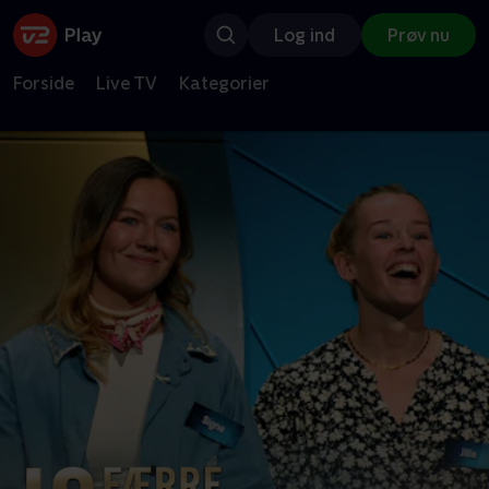
Log ind
Prøv nu
Forside
Live TV
Kategorier