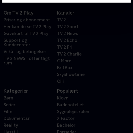
Om TV 2 Play
Kanaler
Priser og abonnement
TV 2
Her kan du se TV 2 Play
TV 2 Sport
Gavekort til TV 2 Play
TV 2 News
Support og
TV 2 Echo
Kundecenter
TV 2 Fri
Vilkår og betingelser
TV 2 Charlie
TV 2 NEWS i offentligt
C More
rum
BritBox
SkyShowtime
Oiii
Kategorier
Populært
Børn
Klovn
Serier
Badehotellet
Film
Sygeplejeskolen
Dokumentar
X Factor
Reality
Bachelor
Livsstil
Forræder