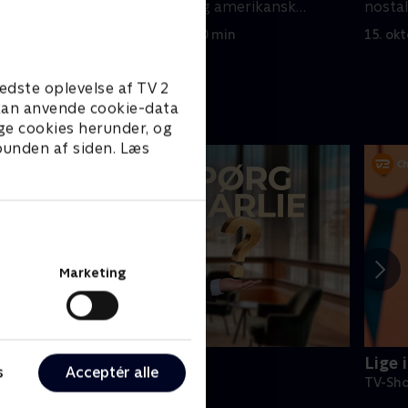
gså handle
lægevidenskab og amerikansk
nostal
geografi.
80'er-
8. oktober 2023 • 50 min
15. ok
edste oplevelse af TV 2
e kan anvende cookie-data
ge cookies herunder, og
 bunden af siden. Læs
Marketing
pørg Charlie
Lige 
s
Acceptér alle
V-Shows • 15 sæsoner
TV-Sho