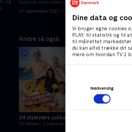
e. Og
hvem er mon mest populær - Dr. Dre
musiknavn
g
eller Dr. Oetker?
17. september 2023 • 52 min
24. septem
Dine data og coo
Vi bruger egne cookies o
PLAY, til statistik og ti
Andre så også
til målrettet markedsfør
du kan altid trække dit s
mere om hvordan TV 2 be
Nødvendig
24 stjerners julikalender
TV-Shows • 1 sæsoner