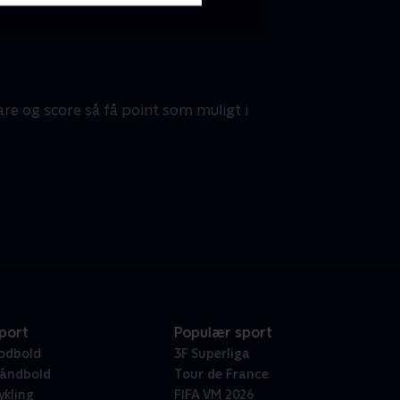
are og score så få point som muligt i
port
Populær sport
odbold
3F Superliga
åndbold
Tour de France
ykling
FIFA VM 2026