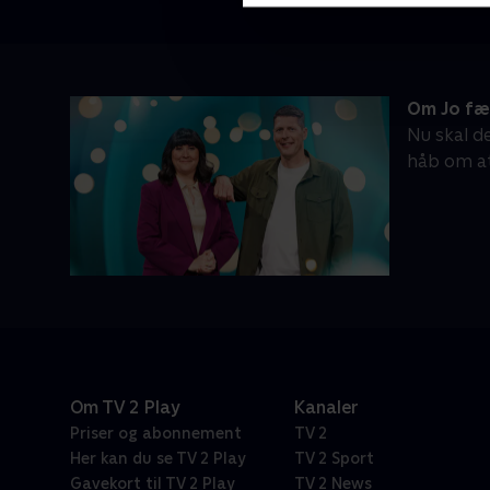
Om Jo fæ
Nu skal d
håb om at
Om TV 2 Play
Kanaler
Priser og abonnement
TV 2
Her kan du se TV 2 Play
TV 2 Sport
Gavekort til TV 2 Play
TV 2 News