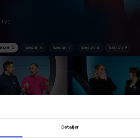
 TV 2.
æson 5
Sæson 6
Sæson 7
Sæson 8
Sæson 9
 discman og plateausko
4. Kim Larsen, kystlinjer
kyskhedsbælte
vet tid til en 90'er-quiz. Tre
Detaljer
Der er spidse albuer, når der
ar en revanche til gode, skal
quizzes i Kim Larsen, kystlin
’ernes helt store