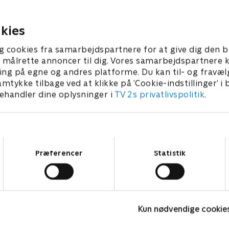
klimavenlig mad. Det skal o
e og de jernhårde ladies.
om nogle helt specifikke
ber 2023 • 56 min
sportsudtryk.
kies
1. oktober 2023 • 52 min
g cookies fra samarbejdspartnere for at give dig den b
l at målrette annoncer til dig. Vores samarbejdspartner
ing på egne og andres platforme. Du kan til- og fravæl
amtykke tilbage ved at klikke på ’Cookie-indstillinger’ i
handler dine oplysninger i
TV 2s privatlivspolitik
.
Samtykkevalg
Præferencer
Statistik
Danmarks dummeste
S
Kun nødvendige cookie
TV-Shows • 1 sæsoner
T