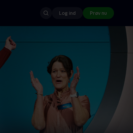
Log ind
Prøv nu