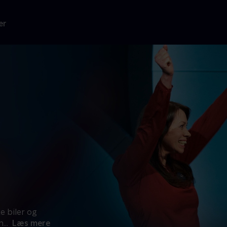
er
e biler og
m
...
Læs mere