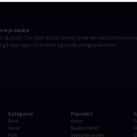
rre jo bedre
er quizzes! Tre hold dyster om at finde de mest obskure sv
 gå hele vejen til finalen og vinde pengepræmien.
Kategorier
Populært
S
Børn
Klovn
F
Serier
Badehotellet
H
Film
Sygeplejeskolen
C