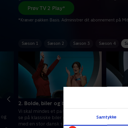
Prøv TV 2 Play*
*Kræver pakken Basis. Administrer dit abonnement på Mit
Sæson 1
Sæson 2
Sæson 3
Sæson 4
S
2. Bolde, biler og bløde stemmer
3. Aqua,
Vi skal mindes et par VM-slutrunder,
Det er ble
, og
Samtykke
se på klassiske biler og gætte film
par, der h
,
med en stor dansk skuespiller. Og
mindes 90