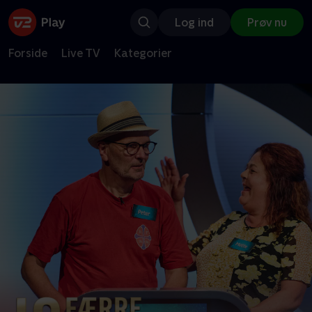
Log ind
Prøv nu
Forside
Live TV
Kategorier