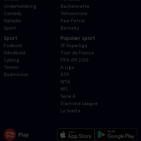
Underholdning
Bachelorette
Comedy
Yellowstone
Nyheder
Paw Patrol
Sport
Barnaby
Sport
Populær sport
Fodbold
3F Superliga
Håndbold
Tour de France
Cykling
FIFA VM 2026
Tennis
A Liga
Badminton
ATP
WTA
NFL
Serie A
Diamond League
La Vuelta