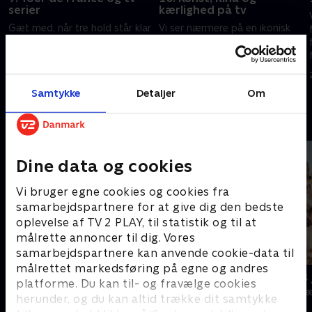
serier
kærlighed på tv
Gæt med, når tre hold står klar
Vi ser nærmere på en ikonisk
til at vise deres værd i alt fra
selfie og genbesøger den helt
Tour de France og tv-serier til
store kærlighed, når et
teksten til en dansk klassiker.
vennepar, et kærestepar og et
Hvilket hold når mon finalen?
brødrepar quizzer løs.
24. december 2021 • 47 min
28. december 2021 • 53 min
Samtykke
Detaljer
Om
Andre så også
Dine data og cookies
Vi bruger egne cookies og cookies fra
samarbejdspartnere for at give dig den bedste
oplevelse af TV 2 PLAY, til statistik og til at
målrette annoncer til dig. Vores
samarbejdspartnere kan anvende cookie-data til
målrettet markedsføring på egne og andres
Danmarks dummeste
24 stjerners 
platforme. Du kan til- og fravælge cookies
TV-Shows • 1 sæsoner
TV-Shows • 1 s
herunder, og du kan altid trække dit samtykke