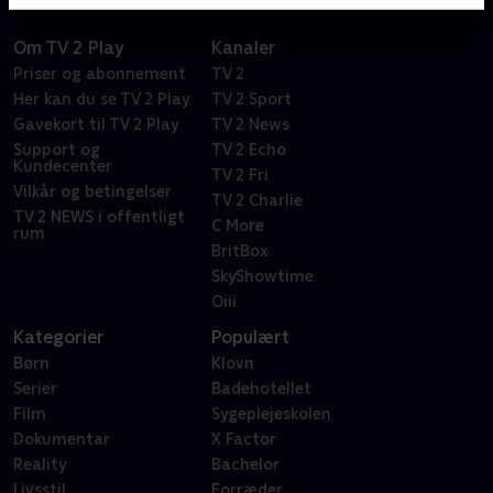
Om TV 2 Play
Kanaler
Priser og abonnement
TV 2
Her kan du se TV 2 Play
TV 2 Sport
Gavekort til TV 2 Play
TV 2 News
Support og
TV 2 Echo
Kundecenter
TV 2 Fri
Vilkår og betingelser
TV 2 Charlie
TV 2 NEWS i offentligt
C More
rum
BritBox
SkyShowtime
Oiii
Kategorier
Populært
Børn
Klovn
Serier
Badehotellet
Film
Sygeplejeskolen
Dokumentar
X Factor
Reality
Bachelor
Livsstil
Forræder