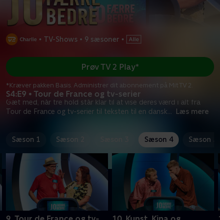
•
TV-Shows
•
9 sæsoner
•
Prøv TV 2 Play*
*Kræver pakken Basis. Administrer dit abonnement på Mit TV 2.
S4:E9 • Tour de France og tv-serier
Gæt med, når tre hold står klar til at vise deres værd i alt fra
Tour de France og tv-serier til teksten til en dansk
...
Læs mere
Sæson 1
Sæson 2
Sæson 3
Sæson 4
Sæson 5
9. Tour de France og tv-
10. Kunst, Kina og