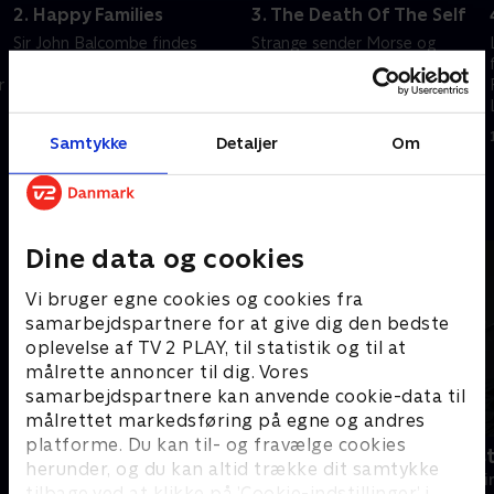
2. Happy Families
3. The Death Of The Self
Sir John Balcombe findes
Strange sender Morse og
brutalt myrdet i sit hjem, men
Lewis til Italien for at
r
hans familie viser ingen tegn på
undersøge mordet på en
sorg. Til gengæld går de meget
engelsk kvinde. Ifølge de
op i familiefirmaets fremtid.
italienske myndigheder skyldes
5. juni 2026 • 102 min
12. juni 2026 • 102 min
Samtykke
Detaljer
Om
hendes død en ulykke.
Andre så også
Dine data og cookies
Vi bruger egne cookies og cookies fra
samarbejdspartnere for at give dig den bedste
oplevelse af TV 2 PLAY, til statistik og til at
målrette annoncer til dig. Vores
samarbejdspartnere kan anvende cookie-data til
målrettet markedsføring på egne og andres
platforme. Du kan til- og fravælge cookies
En sag for Frost
Fornyet mis
herunder, og du kan altid trække dit samtykke
Krimi & Spænding • 9 sæsoner
Krimi & Spændi
tilbage ved at klikke på ’Cookie-indstillinger’ i