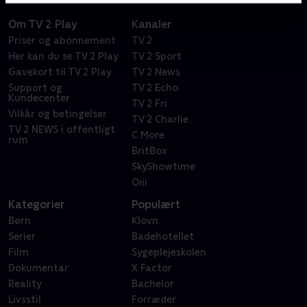
Om TV 2 Play
Kanaler
Priser og abonnement
TV 2
Her kan du se TV 2 Play
TV 2 Sport
Gavekort til TV 2 Play
TV 2 News
Support og
TV 2 Echo
Kundecenter
TV 2 Fri
Vilkår og betingelser
TV 2 Charlie
TV 2 NEWS i offentligt
C More
rum
BritBox
SkyShowtime
Oiii
Kategorier
Populært
Børn
Klovn
Serier
Badehotellet
Film
Sygeplejeskolen
Dokumentar
X Factor
Reality
Bachelor
Livsstil
Forræder