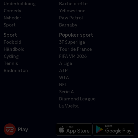
Underholdning
Bachelorette
Comedy
Yellowstone
Nyheder
Paw Patrol
Sport
Barnaby
Sport
Populær sport
Fodbold
3F Superliga
Håndbold
Tour de France
Cykling
FIFA VM 2026
Tennis
A Liga
Badminton
ATP
WTA
NFL
Serie A
Diamond League
La Vuelta