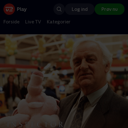
Log ind
Prøv nu
Forside
Live TV
Kategorier