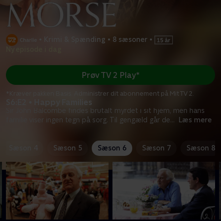
•
Krimi & Spænding
•
8 sæsoner
•
Ny episode i dag
Prøv TV 2 Play*
*Kræver pakken Basis. Administrer dit abonnement på Mit TV 2.
S6:E2 • Happy Families
Sir John Balcombe findes brutalt myrdet i sit hjem, men hans
familie viser ingen tegn på sorg. Til gengæld går de
...
Læs mere
Sæson 4
Sæson 5
Sæson 6
Sæson 7
Sæson 8