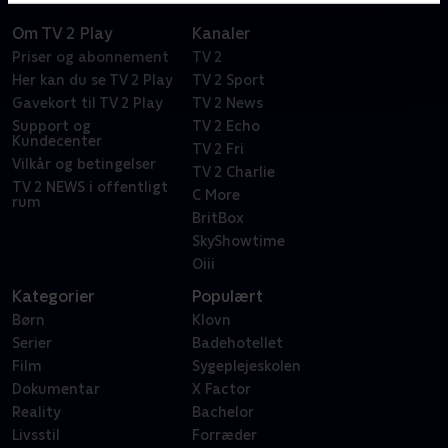
Om TV 2 Play
Kanaler
Priser og abonnement
TV 2
Her kan du se TV 2 Play
TV 2 Sport
Gavekort til TV 2 Play
TV 2 News
Support og
TV 2 Echo
Kundecenter
TV 2 Fri
Vilkår og betingelser
TV 2 Charlie
TV 2 NEWS i offentligt
C More
rum
BritBox
SkyShowtime
Oiii
Kategorier
Populært
Børn
Klovn
Serier
Badehotellet
Film
Sygeplejeskolen
Dokumentar
X Factor
Reality
Bachelor
Livsstil
Forræder