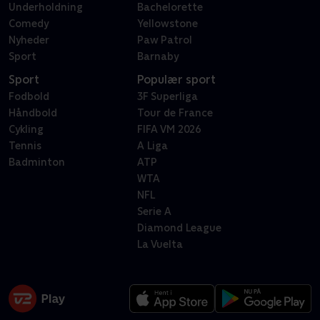
Underholdning
Bachelorette
Comedy
Yellowstone
Nyheder
Paw Patrol
Sport
Barnaby
Sport
Populær sport
Fodbold
3F Superliga
Håndbold
Tour de France
Cykling
FIFA VM 2026
Tennis
A Liga
Badminton
ATP
WTA
NFL
Serie A
Diamond League
La Vuelta