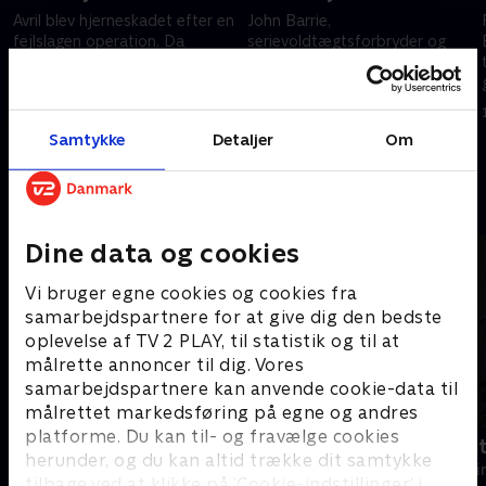
Avril blev hjerneskadet efter en
John Barrie,
fejlslagen operation. Da
serievoldtægtsforbryder og
klinikkens ansvarshavende læge
satanist, flygter fra
bliver myrdet, mistænker
sindsygehus og vil have sin
Morse straks Avrils far.
terapeut udleveret. Barrie har
3. juli 2026 • 102 min
10. juli 2026 • 101 min
gennemtænkt en
Samtykke
Detaljer
Om
dødbringende plan.
Andre så også
Dine data og cookies
Vi bruger egne cookies og cookies fra
samarbejdspartnere for at give dig den bedste
oplevelse af TV 2 PLAY, til statistik og til at
målrette annoncer til dig. Vores
samarbejdspartnere kan anvende cookie-data til
målrettet markedsføring på egne og andres
platforme. Du kan til- og fravælge cookies
En sag for Frost
Fornyet mis
herunder, og du kan altid trække dit samtykke
Krimi & Spænding • 9 sæsoner
Krimi & Spændi
tilbage ved at klikke på ’Cookie-indstillinger’ i