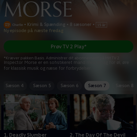
•
Krimi & Spænding
•
8 sæsoner
•
Ny episode på næste fredag
Prøv TV 2 Play*
*Kræver pakken Basis. Administrer dit abonnement på Mit TV 2.
Inspector Morse er en sofistikeret mand med smag for øl, øre
for klassisk musik og næse for forbrydelser.
Sæson 4
Sæson 5
Sæson 6
Sæson 7
Sæson 8
1. Deadly Slumber
2. The Day Of The Devil