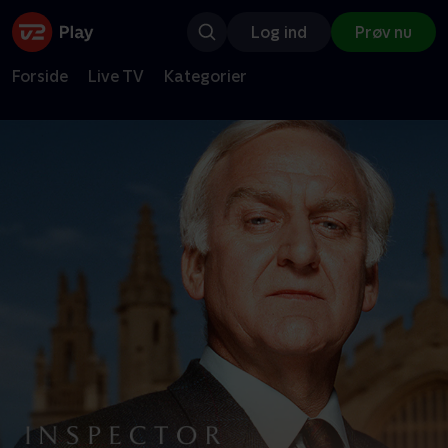
Log ind
Prøv nu
Forside
Live TV
Kategorier