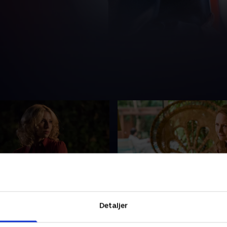
with the Wind
2. Plus One
Detaljer
lutter sig for, at hun vil
Goldie kæmper med datter
t comedy-imperium, men så
tavshedsløfte. Cassie rejser 