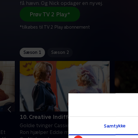
få hævn. Og Nick opdager en ny vej.
Prøv TV 2 Play*
*tilkøbes til TV 2 Play abonnement
Sæson 1
Sæson 2
10. Creative Indifferences
1. Gone 
Goldie tvinger Cassie til at vælge side.
Goldie bes
Samtykke
 Et
Ron hjælper Eddie med at få hævn.
udvide si