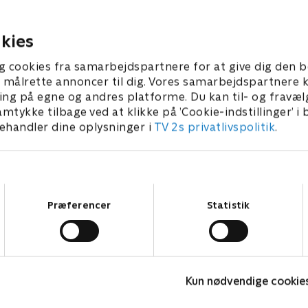
endes datter Amanda op.
Texas til et bryllup.
k og Bill tager på en
1. juli 2021 • 55 min
urné.
kies
 • 54 min
g cookies fra samarbejdspartnere for at give dig den b
l at målrette annoncer til dig. Vores samarbejdspartner
ing på egne og andres platforme. Du kan til- og fravæl
amtykke tilbage ved at klikke på ’Cookie-indstillinger’ i
handler dine oplysninger i
TV 2s privatlivspolitik
.
Samtykkevalg
Præferencer
Statistik
Fake Patient
K
Kun nødvendige cookie
Drama • 1 sæsoner
D