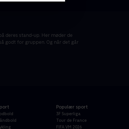
 på deres stand-up. Her møder de
gså godt for gruppen. Og når det går
port
Populær sport
odbold
3F Superliga
åndbold
Tour de France
ykling
FIFA VM 2026