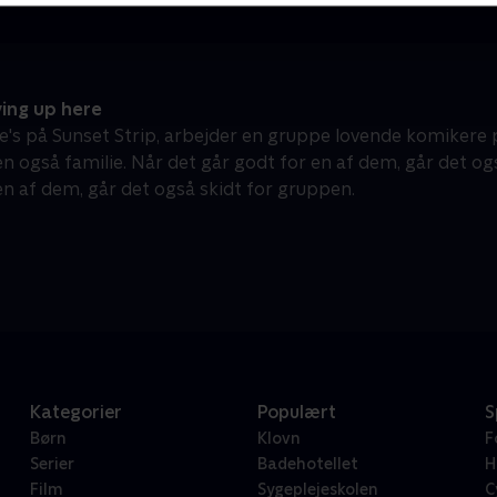
ing up here
e's på Sunset Strip, arbejder en gruppe lovende komikere
men også familie. Når det går godt for en af dem, går det o
 en af dem, går det også skidt for gruppen.
Kategorier
Populært
S
Børn
Klovn
F
Serier
Badehotellet
H
Film
Sygeplejeskolen
C