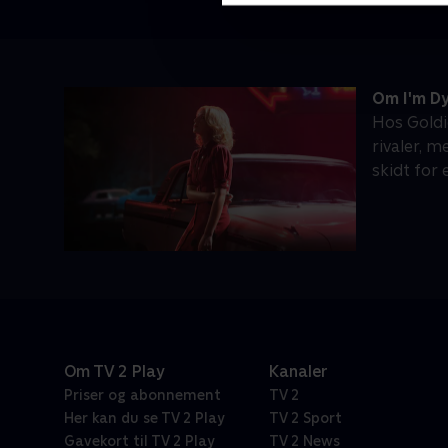
Om I'm Dy
Hos Goldi
rivaler, 
skidt for
Om TV 2 Play
Kanaler
Priser og abonnement
TV 2
Her kan du se TV 2 Play
TV 2 Sport
Gavekort til TV 2 Play
TV 2 News