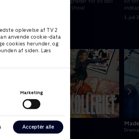
Eddie skriver vittigheder for sit idol
sit fo
fra 'Roy's Tonight Show'.
indka
1. juli 2021 • 54 min
1. juli
edste oplevelse af TV 2
e kan anvende cookie-data
ge cookies herunder, og
 bunden af siden. Læs
Marketing
ollegiet
Made 
s
Acceptér alle
rama • 1 sæsoner
Drama 