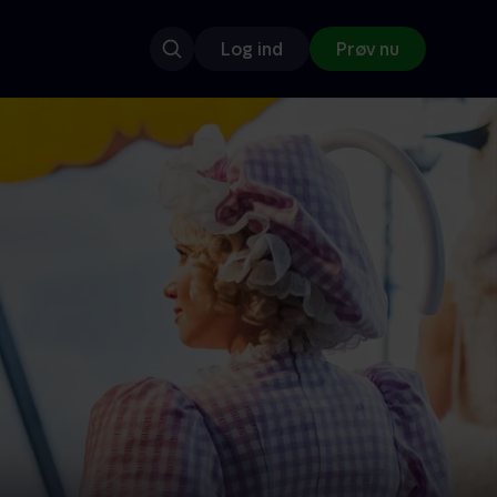
Log ind
Prøv nu