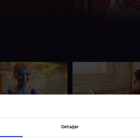
nbelievable Power of
9. Lingchi
g
Detaljer
Goldie slås med Marty og Eli
ofalt møde får Nick til at
Komikerne samles omkring Bi