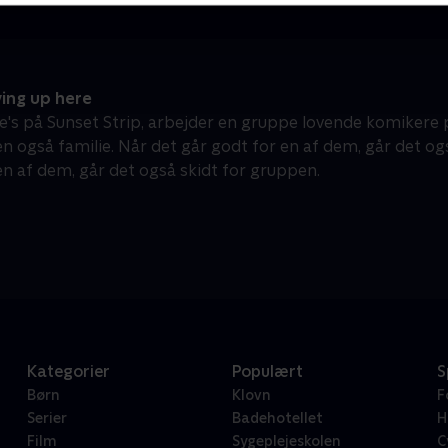
ing up here
e's på Sunset Strip, arbejder en gruppe lovende komikere
men også familie. Når det går godt for en af dem, går det o
 en af dem, går det også skidt for gruppen.
Kategorier
Populært
S
Børn
Klovn
F
Serier
Badehotellet
H
Film
Sygeplejeskolen
C