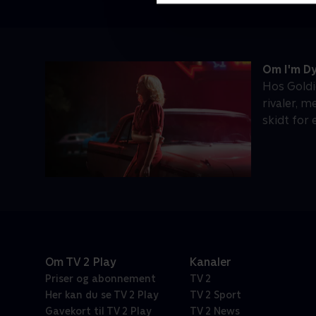
Om I'm Dy
Hos Goldi
rivaler, 
skidt for
Om TV 2 Play
Kanaler
Priser og abonnement
TV 2
Her kan du se TV 2 Play
TV 2 Sport
Gavekort til TV 2 Play
TV 2 News