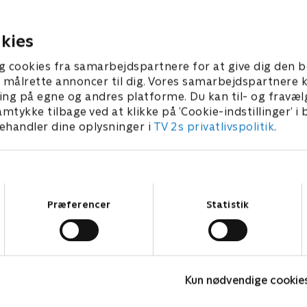
e sit forhold til Tawny.
ultimatum tvinger Nick til a
ver Ron en selvhjælpsbog.
en skæbnesvanger beslutni
kies
 • 56 min
1. juli 2021 • 55 min
g cookies fra samarbejdspartnere for at give dig den b
l at målrette annoncer til dig. Vores samarbejdspartner
ing på egne og andres platforme. Du kan til- og fravæl
amtykke tilbage ved at klikke på ’Cookie-indstillinger’ i
handler dine oplysninger i
TV 2s privatlivspolitik
.
Samtykkevalg
Præferencer
Statistik
Fake Patient
K
Kun nødvendige cookie
Drama • 1 sæsoner
D