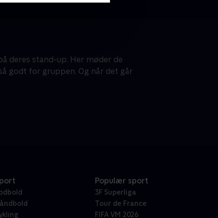
 på deres stand-up. Her møder de
gså godt for gruppen. Og når det går
port
Populær sport
odbold
3F Superliga
åndbold
Tour de France
ykling
FIFA VM 2026