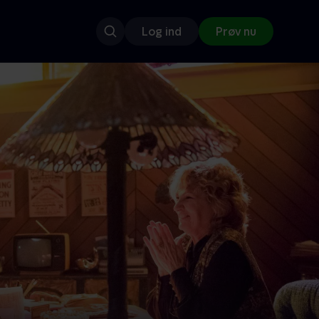
Log ind
Prøv nu