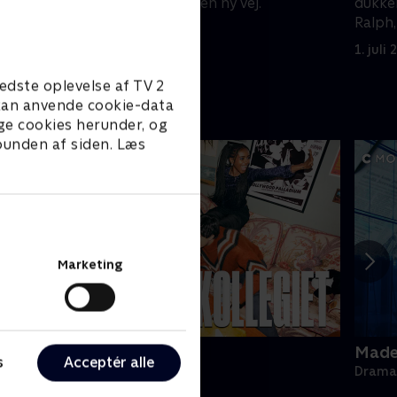
t træffe
Og Nick opdager en ny vej.
dukke
ng.
Ralph,
1. juli 2021 • 60 min
comed
1. juli
edste oplevelse af TV 2
e kan anvende cookie-data
ge cookies herunder, og
 bunden af siden. Læs
Marketing
ollegiet
Made 
s
Acceptér alle
rama • 1 sæsoner
Drama 