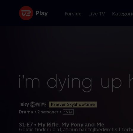
Forside
Live TV
Kategori
Kræver SkyShowtime
Drama
•
2 sæsoner
•
S1:E7 • My Rifle, My Pony and Me
Goldie finder ud af, at hun har fejlbedømt sit forh