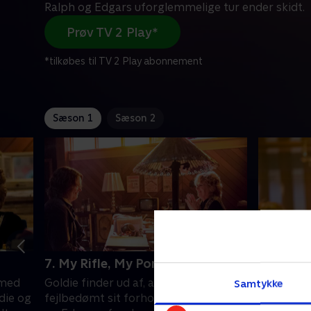
Ralph og Edgars uforglemmelige tur ender skidt.
Prøv TV 2 Play*
*tilkøbes til TV 2 Play abonnement
Sæson 1
Sæson 2
7. My Rifle, My Pony and Me
8. The U
Believin
 med
Goldie finder ud af, at hun har
Samtykke
Et katastr
ddie og
fejlbedømt sit forhold med Eli. Ralph