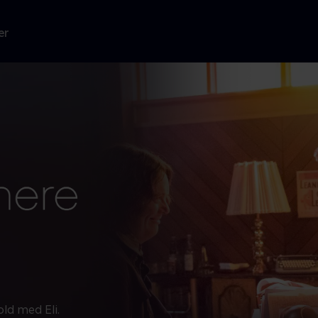
er
old med Eli.